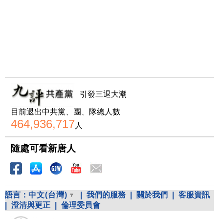
引發三退大潮
目前退出中共黨、團、隊總人數
464,936,717
人
隨處可看新唐人
語言：
中文(台灣)
|
我們的服務
|
關於我們
|
客服資訊
|
澄清與更正
|
倫理委員會