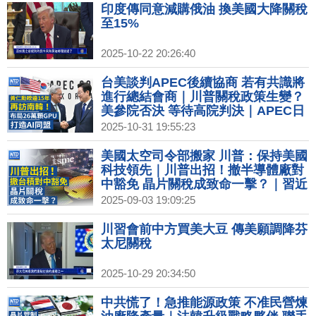
印度傳同意減購俄油 換美國大降關稅
至15%
2025-10-22 20:26:40
台美談判APEC後續協商 若有共識將
進行總結會商｜川普關稅政策生變？
美參院否決 等待高院判決｜APEC日
韓領袖首次會晤 大會轉播秀中華民國
2025-10-31 19:55:23
國旗｜黃仁勳睽違15年再訪南韓！握
川普牌擴美AI影響力｜迎雙11！統一
美國太空司令部搬家 川普：保持美國
擴大電商布局 富邦媒推跨境服務
科技領先｜川普出招！撤半導體廠對
中豁免 晶片關稅成致命一擊？｜習近
平白送20億給成員國 引輿論炮轟｜數
2025-09-03 19:09:25
發部：3條國際海纜斷線 EAC2斷在
菲星之間
川習會前中方買美大豆 傳美願調降芬
太尼關稅
2025-10-29 20:34:50
中共慌了！急推能源政策 不准民營煉