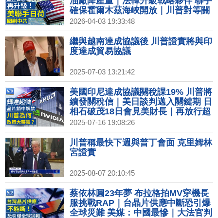
油廠降產量｜法韓升級戰略夥伴 聯手
確保霍爾木茲海峽開放｜川普對等關
稅滿周年 白宮：加速製造業回流美國
2026-04-03 19:33:48
｜川普祭100%藥品關稅 日韓瑞最低
15%台無豁免｜美國會提案聯手盟友
繼與越南達成協議後 川普證實將與印
對中晶片設備出口管制升級
度達成貿易協議
2025-07-03 13:21:42
美國印尼達成協議關稅課19% 川普將
續發關稅信｜美日談判邁入關鍵期 日
相石破茂18日會見美財長｜再放行超
微MI308輸中 美商長：不給最好晶片
2025-07-16 19:08:26
｜接替鮑爾 下任FED主席遴選程序啟
動｜輝達超微晶片銷中解禁 川普政策
川普稱最快下週與普丁會面 克里姆林
大轉彎為哪樁？
宮證實
2025-08-07 20:10:45
蔡依林圓23年夢 布拉格拍MV穿機長
服挑戰RAP｜台晶片供應中斷恐引爆
全球災難 美媒：中國最慘｜大法官判