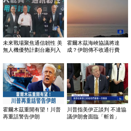
未來戰場聚焦通信韌性 美
霍爾木茲海峽協議將達
無人機優勢計劃台廠列入
成？伊朗傳不收通行費
霍爾木茲重開有望！川普
川普指美伊正談判 不達協
再重話警告伊朗
議伊朗會面臨「斬首」