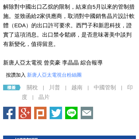
解除對中國出口乙烷的限制，結束自5月以來的管制措
施。並致函給2家供應商，取消對中國銷售晶片設計軟
體（EDA）的出口許可要求。西門子和新思科技，證
實了這項消息。出口禁令鬆綁，是否意味著美中談判
有新變化，值得留意。
新唐人亞太電視 曾奕豪 李晶晶 綜合報導
按讚加入
新唐人亞太電視台粉絲團
關稅
川普
越南
中國管制
印
|
|
|
|
度
晶片
|