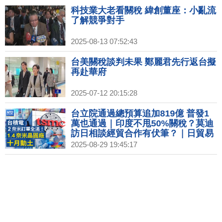
科技業大老看關稅 緯創董座：小亂流
了解競爭對手
2025-08-13 07:52:43
台美關稅談判未果 鄭麗君先行返台擬
再赴華府
2025-07-12 20:15:28
台立院通過總預算追加819億 普發1
萬也通過｜印度不甩50%關稅？莫迪
訪日相談經貿合作有伏筆？｜日貿易
談判代表：川普關稅發布前 將再赴美
2025-08-29 19:45:17
訪問｜泰勒絲經濟學超狂 訂婚照破3
千萬讚.求婚裙售罄