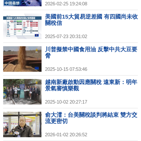
對等關稅無效！川普國情咨文藏玄
2026-02-25 19:24:08
機？｜台採購美天然氣有意增加 中
油：長期占比達3成
美國前15大貿易逆差國 有四國尚未收
關稅信
2025-07-23 20:31:02
川普擬禁中國食用油 反擊中共大豆要
脅
2025-10-15 07:53:46
越南新廠啟動因應關稅 遠東新：明年
景氣審慎樂觀
2025-10-02 20:27:17
俞大㵢：台美關稅談判將結束 雙方交
流更密切
2026-01-02 20:26:52