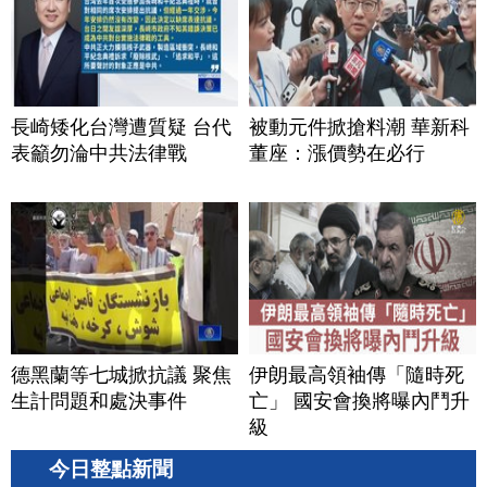
長崎矮化台灣遭質疑 台代
被動元件掀搶料潮 華新科
表籲勿淪中共法律戰
董座：漲價勢在必行
德黑蘭等七城掀抗議 聚焦
伊朗最高領袖傳「隨時死
生計問題和處決事件
亡」 國安會換將曝內鬥升
級
今日整點新聞