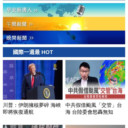
國際一週最 HOT
川普：伊朗擁核夢碎 海峽
中共假借颱風「交管」台
即將恢復通航
海 台陸委會怒轟無知