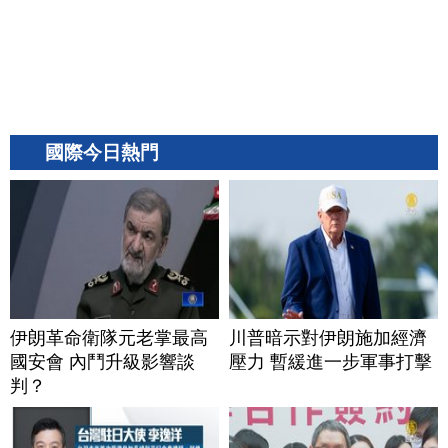
國際今日熱門
伊朗革命衛隊元老掌最高
川普暗示對伊朗施加經濟
國安會 內鬥升級影響談
壓力 暫緩進一步軍事打擊
判？