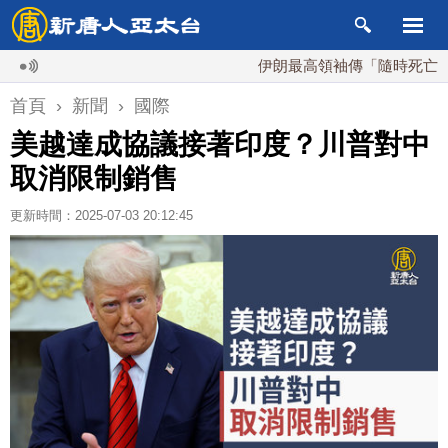
伊朗最高領袖傳「隨時死亡」 國安
首頁
›
新聞
›
國際
美越達成協議接著印度？川普對中
取消限制銷售
更新時間：2025-07-03 20:12:45