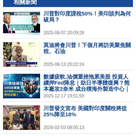
相關新聞
川普對印度課稅50%！美印談判為何
破局？
2025-08-07 20:09:28
莫迪將會川普！下個月將訪美聚焦關
稅、石油
2025-08-13 20:22:24
數據疲軟.油價重挫拖累美股 投資人
續押Fed降息｜助日半導體復興？熊
本廠攻2奈米 成台積海外製造中心｜
台灣僅23%商品遭課稅 美主要貿易夥
2025-12-17 19:51:59
伴中最低｜中國零售數據創疫情來新
低 商場冷清關門倒閉｜北極圈芬蘭聖
川普發文宣布 美國對印度關稅將從
誕老人村 聖誕老人啟程送祝福
25%降至18%
2026-02-03 08:05:13