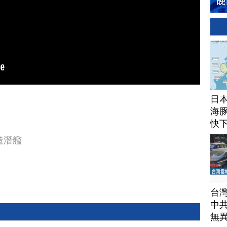
日
海豚
快
造潛艦
台
中
無