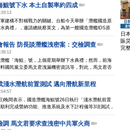
海鯤號下水 本土自製率約四成
:39:13
國軍建構不對稱戰力的關鍵。台船今天舉辦「潛艦國造原
水典禮」，邀請總統蔡英文，為第一艘國造潛艦IDS原
日
號」正式命名並擲瓶。
賑
會報告 防長談潛艦洩密案：交檢調查
完
:38:12
造潛艦「海鯤」號，上個星期舉辦下水典禮；然而，前海
爆料國民黨立委馬文君洩漏機密資訊等，對此，馬文君否
說在把相關音檔送給韓國駐台代表處前，有向時任國防部
，確認過無機敏性。對此，國防部長邱國正表示，資料是
成淺水潛航前置測試 邁向潛航新里程
性，一切就交由檢調單位認定。
:54:57
6日)晚間表示，國造潛艦海鯤號26日執行「淺水潛航前置
順利完成聲納功能、推進系統及水下計程儀等3項測試，
到潛航安全條件並經評估後，按計畫安排後續淺水潛航海
檢調 馬文君要求查洩密中共軍火商