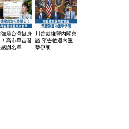
本強震台灣挺身
川普戴維營內閣會
災！高市早苗發
議 預告數週內重
整感謝名單
擊伊朗