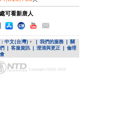
處可看新唐人
：
中文(台灣)
|
我們的服務
|
關
們
|
客服資訊
|
澄清與更正
|
倫理
會
Copyright ©2002-2026