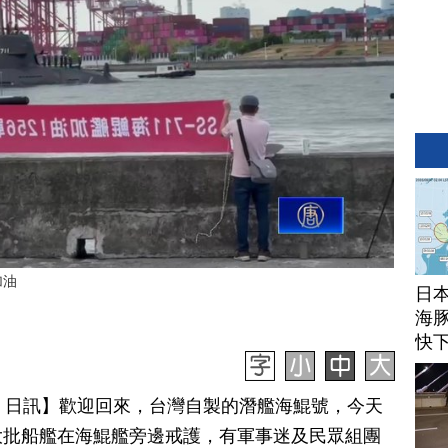
加油
日
海豚
快
月 03 日訊】歡迎回來，台灣自製的潛艦海鯤號，今天
大批船艦在海鯤艦旁邊戒護，有軍事迷及民眾組團