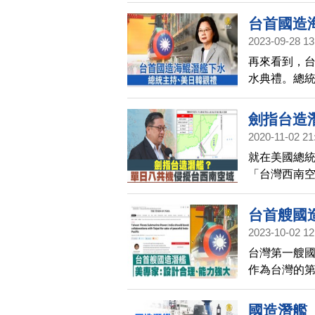
台首國造
2023-09-28 13
再來看到，台
水典禮。總
觀禮，預定2
劍指台造
2020-11-02 21
就在美國總
「台灣西南空
可能有七次
動八個架次
台首艘國
2023-10-02 12
台灣第一艘
作為台灣的
能力。
國造潛艦