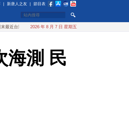
賽
|
新唐人之友
|
節目表
 10日登陸浙江
2026 年 8 月 7 日 星期五
川普預透露美伊談判進展 美彈藥充足再擴大
海測 民