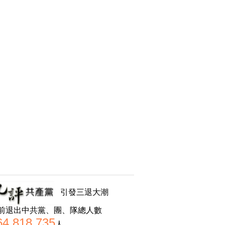
引發三退大潮
前退出中共黨、團、隊總人數
64,818,735
人