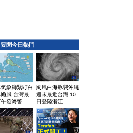
要聞今日熱門
本氣象廳緊盯白
颱風白海豚襲沖繩
颱風 台灣最
週末最近台灣 10
下午發海警
日登陸浙江