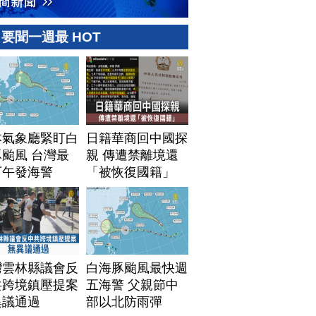
要聞一週最 HOT
本氣象廳緊盯白
日籍華商回中國探
颱風 台灣最
親 傳遭禁離境還
下午發海警
「被恢復國籍」
灣雲林縣議會反
白海豚颱風最快週
共跨境鎮壓提案
五海警 父親節中
異議通過
部以北防雨彈