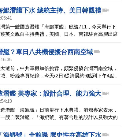
海鯤潛艦下水 總統主持、美日韓觀禮
:06:41
灣第一艘國造潛艦「海鯤軍艦」舷號711，今天舉行下
統蔡英文親自主持典禮，美國、日本、南韓駐台高層出席
025年成軍。
潛艦？單日八共機侵擾台西南空域
:16:35
統大選前，中共軍機加倍挑釁，頻繁侵擾台灣西南空域，
域」粉絲專頁紀錄，今天(2日)從清晨約6點到下午4點，
侵擾。中華民國國防部晚間發布證實，共機在一天內，出
。
造潛艦 美專家：設計合理、能力強大
:54:19
國造潛艦「海鯤號」日前舉行下水典禮。潛艦專家表示，
第一艘自製潛艦，「海鯤號」有著合理的設計以及強大的
「海鯤號」全貌曝 歷史性在高雄下水