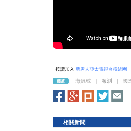
按讚加入
新唐人亞太電視台粉絲團
海鯤號
海測
國
|
|
相關新聞