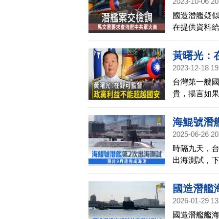
2023-10-06 20
國造潛艦疑
在提供資料
長邱國正今天
調查。
黃曙光：
2023-12-18 19
台灣第一艘
貴，揚言如
黃曙光上將
狼級」潛艦
海鯤號潛
能超過國家
2025-06-26 20
時隔九天，
出海測試，下
試，重點在
預計在9月3
國造潛艦
2026-01-29 13
國造潛艦艦海