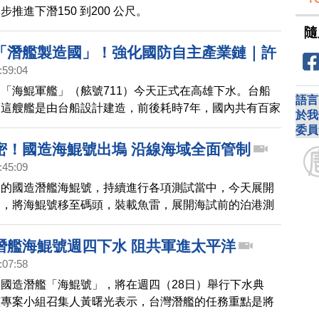
推進下潛150 到200 公尺。
隨
「潛艦製造國」！強化國防自主產業鏈｜許
:59:04
帶走 恒大集團今暫停交易｜裕隆城開幕 嚴
「海鯤軍艦」（舷號711）今天正式在高雄下水。台船
n7現身｜經部：台積高雄廠全用再生水
語言
這艘艦是由台船設計建造，前後耗時7年，國內共有百家
於我
人參與，自製率約四成。
委員
密！國造海鯤號出塢 沿線海域全面管制
:45:09
製的國造潛艦海鯤號，持續進行各項測試當中，今天展開
」，將海鯤號移至碼頭，裝載魚雷，展開海試前的泊港測
程相當保密，軍方會使用干擾槍，避免空拍機侵入，海軍
載潛水人員在水下待命，防止不明機具從海底侵擾。
潛艦海鯤號週四下水 阻共軍進太平洋
:07:58
國造潛艦「海鯤號」，將在週四（28日）舉行下水典
艦專案小組召集人黃曙光表示，台灣潛艦的任務重點是將
第一島鏈，讓它們無法進入太平洋。