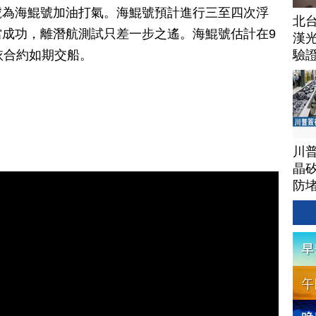
號為海鯤號加油打氣。海鯤號預計進行三至四次浮
北
成功，離潛航測試只差一步之遙。海鯤號估計在9
漢
依合約如期交船。
驗
川
晶矽
防