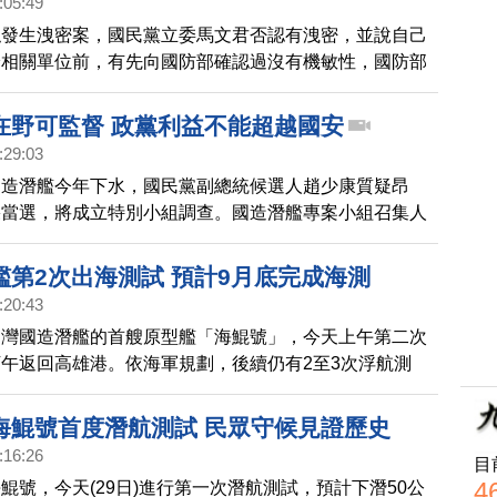
:05:49
似發生洩密案，國民黨立委馬文君否認有洩密，並說自己
給相關單位前，有先向國防部確認過沒有機敏性，國防部
（6日）也證實此事，但他強調案件進入司法程序，配合
在野可監督 政黨利益不能超越國安
:29:03
國造潛艦今年下水，國民黨副總統候選人趙少康質疑昂
果當選，將成立特別小組調查。國造潛艦專案小組召集人
，接受日媒專訪時澄清，國造「海鯤號」，比美國的「海
更便宜，他提醒，在野黨有權力監督政府，但政黨利益不
艦第2次出海測試 預計9月底完成海測
安全。
:20:43
台灣國造潛艦的首艘原型艦「海鯤號」，今天上午第二次
午返回高雄港。依海軍規劃，後續仍有2至3次浮航測
於測試船體，在不同海況下的操控性能與穩定性。海鯤號
0日完成海上測試，並依合約在11月交艦。
海鯤號首度潛航測試 民眾守候見證歷史
:16:26
目
4
鯤號，今天(29日)進行第一次潛航測試，預計下潛50公