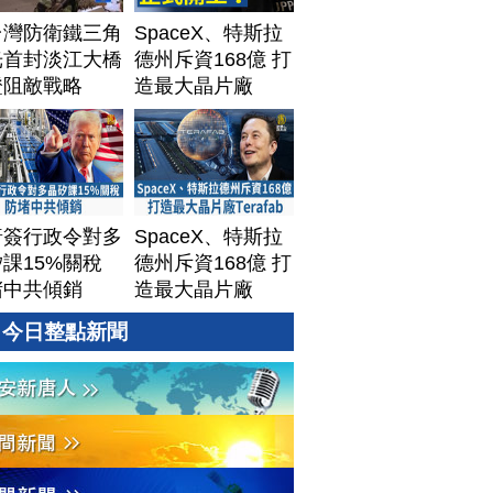
台灣防衛鐵三角
SpaceX、特斯拉
光首封淡江大橋
德州斥資168億 打
證阻敵戰略
造最大晶片廠
Terafab
普簽行政令對多
SpaceX、特斯拉
課15%關稅
德州斥資168億 打
堵中共傾銷
造最大晶片廠
Terafab
今日整點新聞