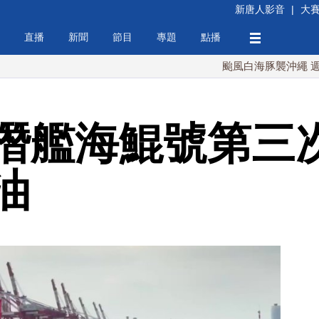
新唐人影音
|
大
直播
新聞
節目
專題
點播
颱風白海豚襲沖繩 週末最近台灣
潛艦海鯤號第三次
油