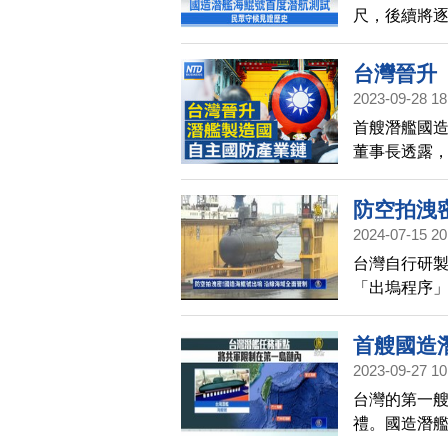
尺，後續將逐步
台灣晉升
2023-09-28 18
家印傳被
首艘潛艦國造
陳莉蓮乘
董事長透露，
廠商，近千
防空拍洩
2024-07-15 20
台灣自行研
「出塢程序
試。不過過
特勤艇也搭
首艘國造
2023-09-27 10
台灣的第一艘
禮。國造潛
共軍限制在