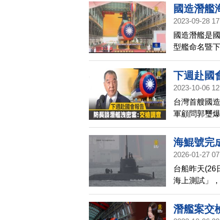
國造潛艦
2023-09-28 17
國造潛艦是
型艦命名暨下
型艦「海鯤
下週赴國
2023-10-06 12
台灣首艘國
軍顧問郭璽
認洩密，並
次長房茂宏
海鯤號完
否具有機敏
2026-01-27 07
台船昨天(2
海上測試」，
後續確認達
測。
潛艦案交