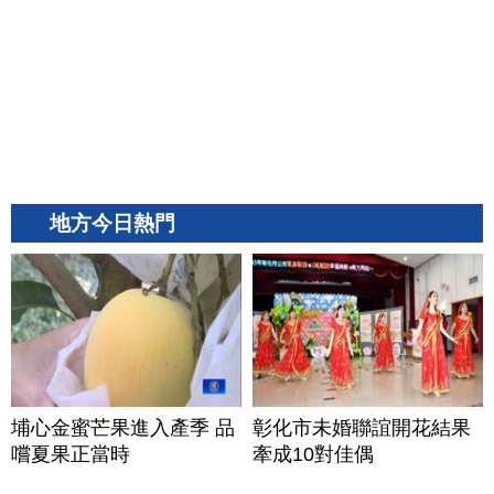
地方今日熱門
埔心金蜜芒果進入產季 品
彰化市未婚聯誼開花結果
嚐夏果正當時
牽成10對佳偶