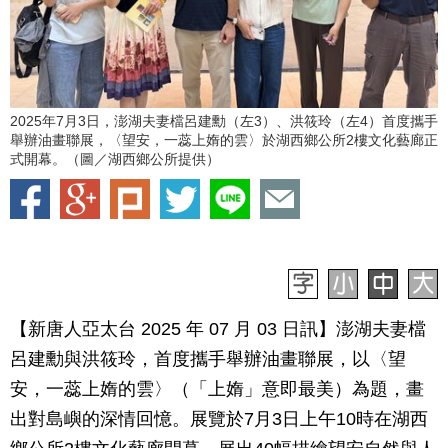
2025年7月3日，澎湖夫妻檔呂建勳（左3）、洪筱玲（左4）首度攜手
舉辦油畫聯展，〈望安，一蕊上媠的雲〉於湖西鄉公所2樓文化藝廊正
式開幕。（圖／湖西鄉公所提供）
【新唐人亞太台 2025 年 07 月 03 日訊】澎湖夫妻檔
呂建勳與洪筱玲，首度攜手舉辦油畫聯展，以〈望
安，一蕊上媠的雲〉（「上媠」意即最美）為題，畫
出對島嶼的深情回憶。展覽於7月3日上午10時在湖西