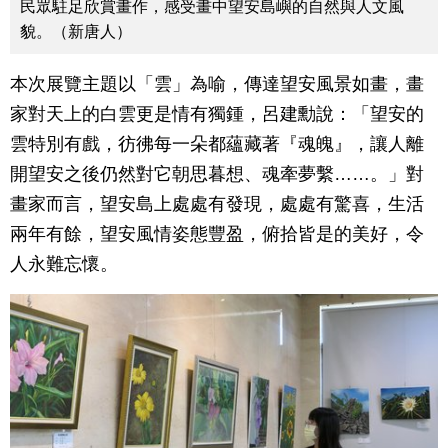
民眾駐足欣賞畫作，感受畫中望安島嶼的自然與人文風
貌。（新唐人）
本次展覽主題以「雲」為喻，傳達望安風景如畫，畫
家對天上的白雲更是情有獨鍾，呂建勳說：「望安的
雲特別有戲，彷彿每一朵都蘊藏著『魂魄』，讓人離
開望安之後仍然對它朝思暮想、魂牽夢繫……。」對
畫家而言，望安島上處處有發現，處處有驚喜，生活
兩年有餘，望安風情姿態豐盈，俯拾皆是的美好，令
人永難忘懷。