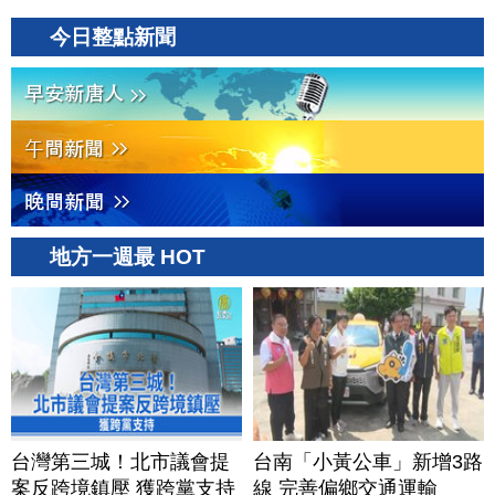
今日整點新聞
地方一週最 HOT
台灣第三城！北市議會提
台南「小黃公車」新增3路
案反跨境鎮壓 獲跨黨支持
線 完善偏鄉交通運輸