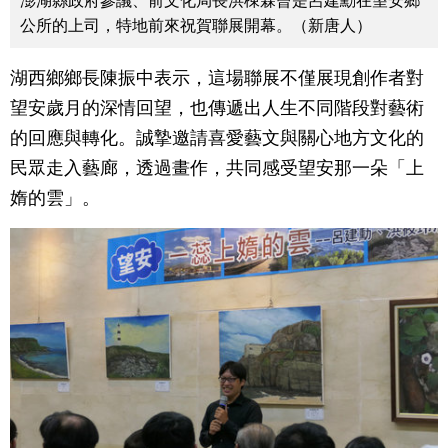
澎湖縣政府參議、前文化局長洪棟霖曾是呂建勳在望安鄉
公所的上司，特地前來祝賀聯展開幕。（新唐人）
湖西鄉鄉長陳振中表示，這場聯展不僅展現創作者對
望安歲月的深情回望，也傳遞出人生不同階段對藝術
的回應與轉化。誠摯邀請喜愛藝文與關心地方文化的
民眾走入藝廊，透過畫作，共同感受望安那一朵「上
媠的雲」。