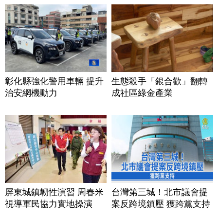
彰化縣強化警用車輛 提升
生態殺手「銀合歡」翻轉
治安網機動力
成社區綠金產業
屏東城鎮韌性演習 周春米
台灣第三城！北市議會提
視導軍民協力實地操演
案反跨境鎮壓 獲跨黨支持