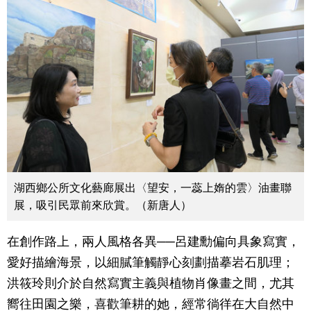
湖西鄉公所文化藝廊展出〈望安，一蕊上媠的雲〉油畫聯
展，吸引民眾前來欣賞。（新唐人）
在創作路上，兩人風格各異──呂建勳偏向具象寫實，
愛好描繪海景，以細膩筆觸靜心刻劃描摹岩石肌理；
洪筱玲則介於自然寫實主義與植物肖像畫之間，尤其
嚮往田園之樂，喜歡筆耕的她，經常徜徉在大自然中