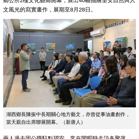
鄉公所2樓文化藝廊開幕，展出40幅描繪望安自然與人
文風光的寫實畫作，展期至8月28日。
湖西鄉長陳振中長期關心地方藝文，亦曾從事油畫創作，
當天親自出席聯展開幕。（新唐人）
兩人過去因公職駐點望安，常在閒暇時走訪各聚落，