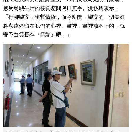
感受島嶼生活的樸實悠閒與世無爭。洪筱玲表示：
「行腳望安，短暫情緣，而今離開，望安的一切美好
將永遠停留在我們的心裡、畫裡。畫裡放不下的，就
寄予白雲長存『雲端』吧。」