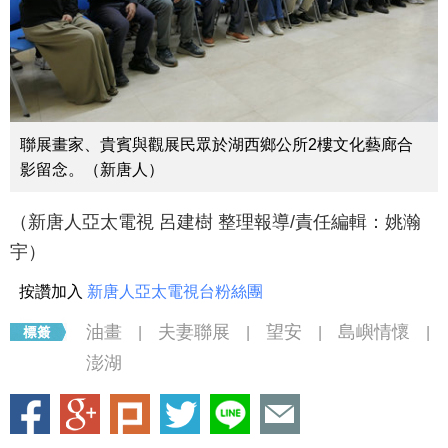
聯展畫家、貴賓與觀展民眾於湖西鄉公所2樓文化藝廊合
影留念。（新唐人）
（新唐人亞太電視 呂建樹 整理報導/責任編輯：姚瀚
宇）
按讚加入
新唐人亞太電視台粉絲團
油畫
夫妻聯展
望安
島嶼情懷
|
|
|
|
澎湖