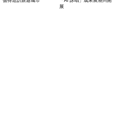
值得造訪旅遊城市
「AI 詠唱」成果展潮州開
展