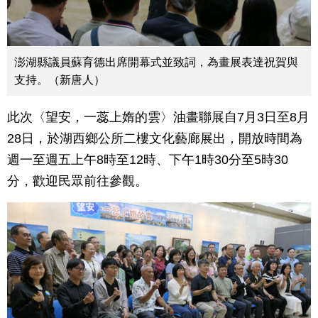
澎湖縣議員蘇育德出席開幕式並致詞，為畫展表達祝賀與
支持。（新唐人）
此次〈望安，一蕊上媠的雲〉油畫聯展自7月3日至8月
28日，於湖西鄉公所二樓文化藝廊展出，開放時間為
週一至週五上午8時至12時、下午1時30分至5時30
分，歡迎民眾前往參觀。