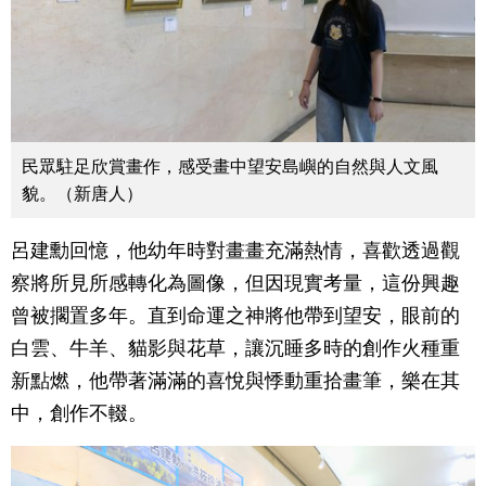
民眾駐足欣賞畫作，感受畫中望安島嶼的自然與人文風
貌。（新唐人）
呂建勳回憶，他幼年時對畫畫充滿熱情，喜歡透過觀
察將所見所感轉化為圖像，但因現實考量，這份興趣
曾被擱置多年。直到命運之神將他帶到望安，眼前的
白雲、牛羊、貓影與花草，讓沉睡多時的創作火種重
新點燃，他帶著滿滿的喜悅與悸動重拾畫筆，樂在其
中，創作不輟。