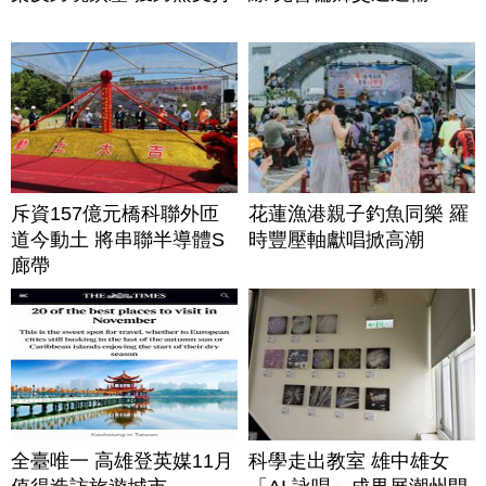
斥資157億元橋科聯外匝
花蓮漁港親子釣魚同樂 羅
道今動土 將串聯半導體S
時豐壓軸獻唱掀高潮
廊帶
全臺唯一 高雄登英媒11月
科學走出教室 雄中雄女