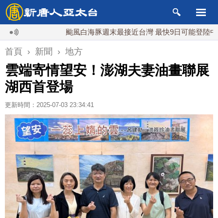
颱風白海豚週末最接近台灣 最快9日可能登陸中國
台灣
首頁
›
新聞
›
地方
雲端寄情望安！澎湖夫妻油畫聯展
湖西首登場
更新時間：2025-07-03 23:34:41