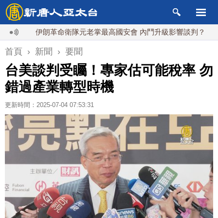
伊朗革命衛隊元老掌最高國安會 內鬥升級影響談判？
德
首頁
›
新聞
›
要聞
台美談判受矚！專家估可能稅率 勿
錯過產業轉型時機
更新時間：2025-07-04 07:53:31