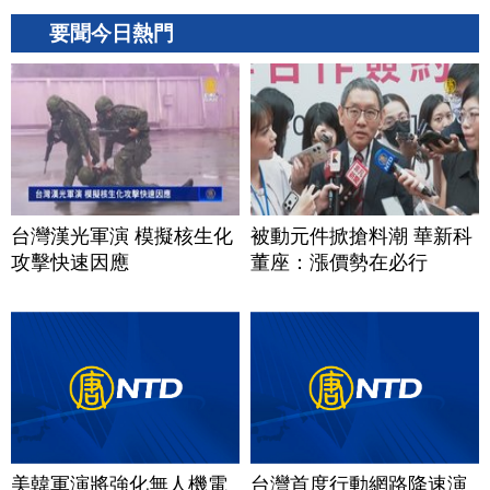
要聞今日熱門
台灣漢光軍演 模擬核生化
被動元件掀搶料潮 華新科
攻擊快速因應
董座：漲價勢在必行
美韓軍演將強化無人機電
台灣首度行動網路降速演