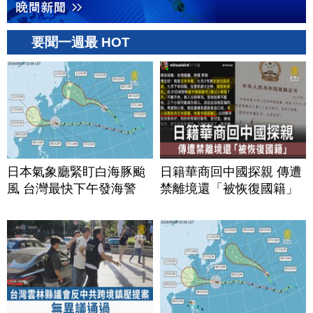
要聞一週最 HOT
日本氣象廳緊盯白海豚颱
日籍華商回中國探親 傳遭
風 台灣最快下午發海警
禁離境還「被恢復國籍」