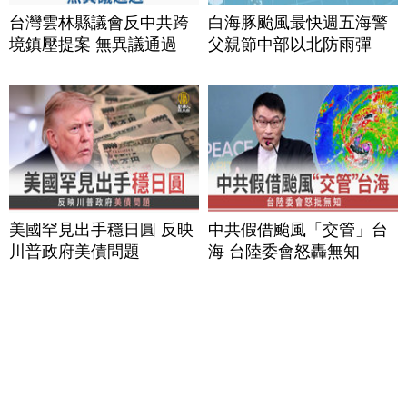
台灣雲林縣議會反中共跨
白海豚颱風最快週五海警
境鎮壓提案 無異議通過
父親節中部以北防雨彈
美國罕見出手穩日圓 反映
中共假借颱風「交管」台
川普政府美債問題
海 台陸委會怒轟無知