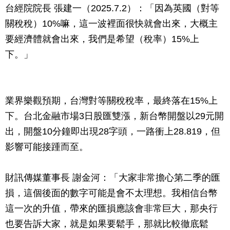
台經院院長 張建一（2025.7.2）：「因為英國（對等
關稅稅）10%嘛，這一波裡面很快就會出來，大概主
要經濟體就會出來，我們是希望（稅率）15%上
下。」
業界樂觀預期，台灣對等關稅稅率，最終落在15%上
下。台北金融市場3日股匯雙漲，新台幣開盤以29元開
出，開盤10分鐘即出現28字頭，一路衝上28.819，但
影響可能接踵而至。
財訊傳媒董事長 謝金河：「大家非常擔心第二季的匯
損，這個後面的數字可能是會不太理想。我相信台幣
這一次的升值，帶來的匯損應該會非常巨大，那央行
也要告訴大家，就是如果要鬆手，那就比較徹底鬆