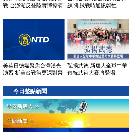
戰 台澎湖反登陸實彈操演
練 測試戰時通訊韌性
美英日德媒聚焦台灣漢光
弘揚武德 新唐人全球中華
演習 析美台戰術更深對齊
傳統武術大賽將登場
今日整點新聞