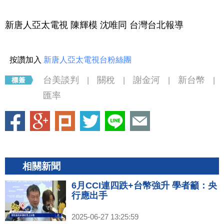
新唐人亞太電視 陳輝模 沈唯同 台灣台北報導
按讚加入
新唐人亞太電視台粉絲團
台美談判
關稅
謝金河
新台幣
|
|
|
|
匯率
相關新聞
6月CCI連四跌+台幣強升 學者籲：央
行應出手
2025-06-27 13:25:59