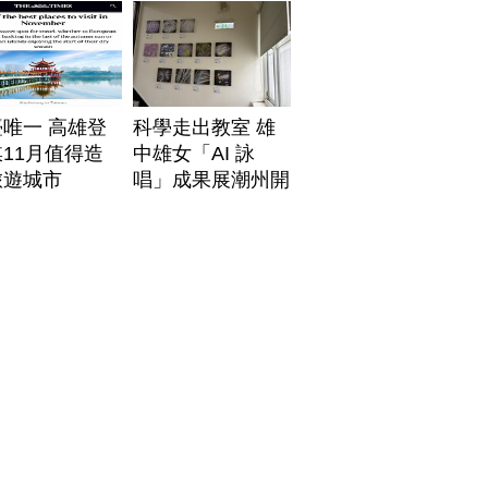
唯一 高雄登
科學走出教室 雄
11月值得造
中雄女「AI 詠
旅遊城市
唱」成果展潮州開
展