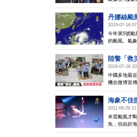
後，甚至有
居民互助自
丹娜絲颱
2019-07-16 07
今年第5號颱
的颱風。氣
布陸上颱風警
度是關鍵，
陸警「救
於歐美模式
2016-07-26 20
定的是明天
中國多地最
機在微博宣
海象不佳
2011-06-26 21
米雷颱風才剛
魚，但由於
收到求救訊號