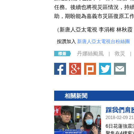
任務。後續也將視災區情況，持
助，期盼能為嘉義市災區復原工
（新唐人亞太電視 李涓榕 林秋霞
按讚加入
新唐人亞太電視台粉絲團
丹娜絲颱風
救災
|
|
相關新聞
踩我們肩
2018-02-09 21
6日花蓮強震
聚集在4樓窗