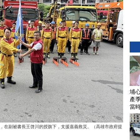
埔
產季
當
，在副祕書長王啓川的授旗下，支援嘉義救災。（高雄市政府提