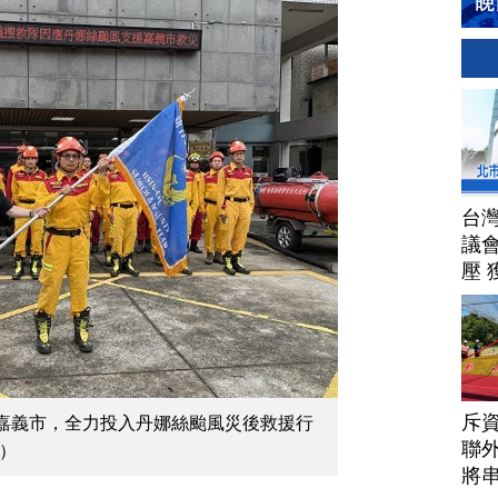
台
議
壓 
斥資
嘉義市，全力投入丹娜絲颱風災後救援行
聯
）
將