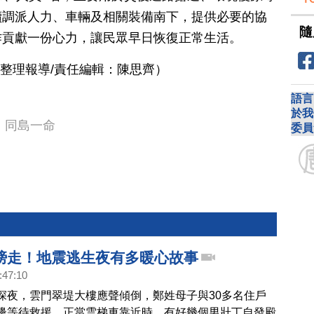
續調派人力、車輛及相關裝備南下，提供必要的協
隨
作貢獻一份心力，讓民眾早日恢復正常生活。
 整理報導/責任編輯：陳思齊）
語言
於我
同島一命
委員
膀走！地震逃生夜有多暖心故事
:47:10
深夜，雲門翠堤大樓應聲傾倒，鄭姓母子與30多名住戶
邊等待救援，正當雲梯車靠近時，有好幾個男壯丁自發殿