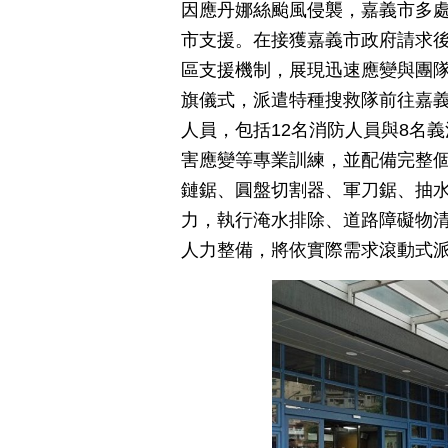
因應丹娜絲颱風侵襲，嘉義市多
市支援。在接獲嘉義市政府請求
區支援機制，展現迅速應變與團隊
旗儀式，派遣特種搜救隊前往嘉義
人員，包括12名消防人員與8名
害應變等專業訓練，並配備完整
鏈鋸、圓盤切割器、軍刀鋸、抽
力，執行淹水排除、道路障礙物
人力整備，將依實際需求滾動式