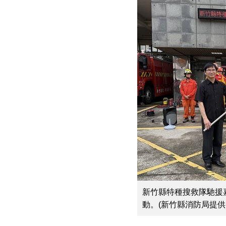
新竹縣特種搜救隊馳援
動。(新竹縣消防局提供