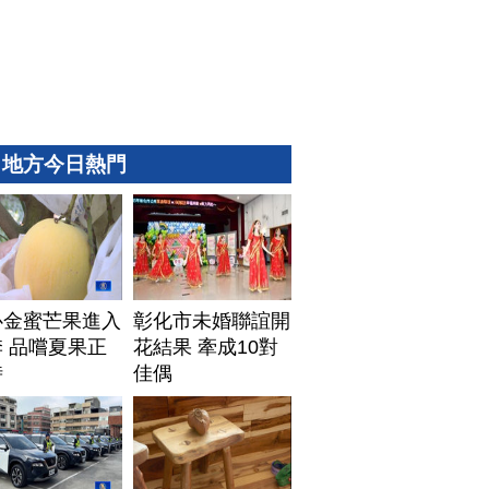
地方今日熱門
心金蜜芒果進入
彰化市未婚聯誼開
 品嚐夏果正
花結果 牽成10對
時
佳偶