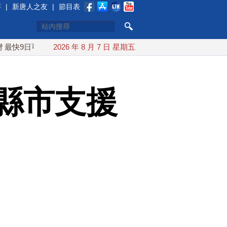
賽
|
新唐人之友
|
節目表
可能登陸中國
2026 年 8 月 7 日 星期五
台灣漢光首結合城鎮演習 AIT連續發文讚「韌性
縣市支援