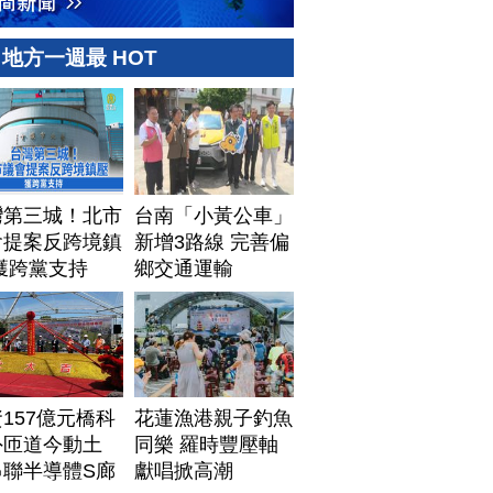
地方一週最 HOT
灣第三城！北市
台南「小黃公車」
會提案反跨境鎮
新增3路線 完善偏
獲跨黨支持
鄉交通運輸
157億元橋科
花蓮漁港親子釣魚
外匝道今動土
同樂 羅時豐壓軸
串聯半導體S廊
獻唱掀高潮