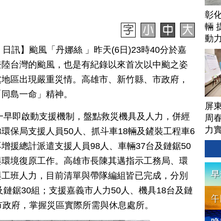
彰
輛 
動
 07 日訊】颱風「丹娜絲 」昨天(6日)23時40分於嘉
登陸台灣的颱風，也是有紀錄以來首次以中颱之姿
處地區出現嚴重災情。高雄市、新竹縣、市政府，
「同島一命」精神。
屏
)一早即啟動支援機制，盤點救災機具及人力，併經
周
力
環保局支援人員50人、抓斗車18輛及鏟裝工程車6
增援總計派遣支援人員98人、車輛37台及鏈鋸50
與環境復原工作。高雄市長陳其邁指示工務局、環
與工班人力，目前清單與帶隊編組皆已完成，分別
及鏈鋸30組；支援嘉義市人力50人、機具18台及鏈
市政府，掌握災區實際所需與休息處所。