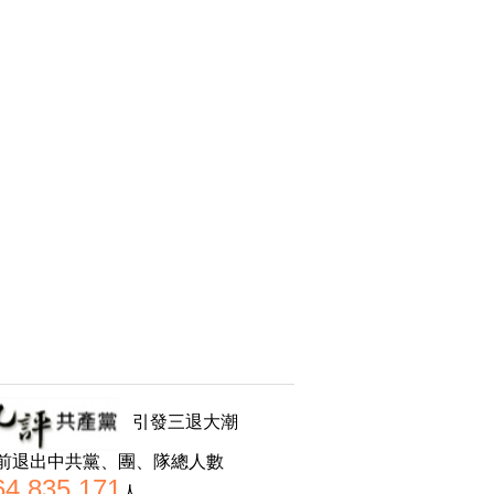
引發三退大潮
前退出中共黨、團、隊總人數
64,835,171
人