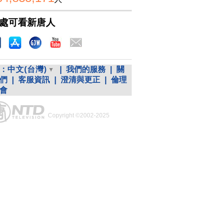
處可看新唐人
：
中文(台灣)
|
我們的服務
|
關
們
|
客服資訊
|
澄清與更正
|
倫理
會
Copyright ©2002-2025