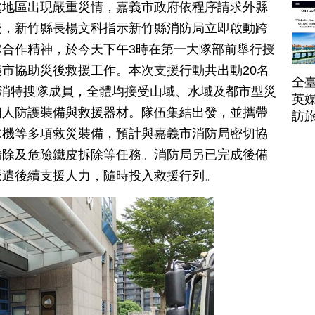
帶
處地區出現嚴重災情，嘉義市政府依程序請求外縣
後，新竹縣長楊文科指示新竹縣消防局立即啟動跨
合作精神，於今天下午3時在第一大隊部前舉行授
市協助災後救援工作。本次支援行動共出動20名
全臺
義消特搜隊成員，全體均接受山域、水域及都市型災
英媒
個人防護裝備與救援器材。隊伍集結出發，並攜帶
訪
水機等多項救災裝備，預計與嘉義市消防局密切協
清除及危險鐵皮拆除等任務。消防局另已完成後備
派遣後續支援人力，隨時投入救援行列。