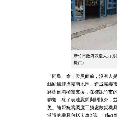
新竹市政府派遣人力與
提供）
「同島一命！天災面前，沒有人
絲颱風肆虐嘉南地區，造成嘉義
路樹倒塌極需支援，在確認竹市
聯繫，除了表達慰問與關懷外，
災。隨即統籌調度工務處救災機具
派遣的機具包括卡車2部、山貓1