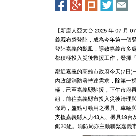
【新唐人亞太台 2025 年 07 月
義縣布袋登陸，成為今年第一個
登陸嘉義的颱風，導致嘉義市多
都積極投入災後救援工作，發揮
鄰近嘉義的高雄市政府今天(7日
內政部消防署轉達需求，除第一梯
輛，已至嘉義縣馳援，下午市府再
組，前往嘉義縣市投入災後清理
保局，盤點可動用之機具、車輛
支援嘉義縣人力43人、機具19台
鋸20組。消防局亦主動聯繫嘉義