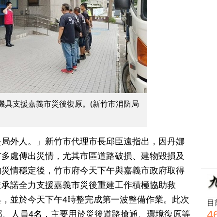
機具支援嘉義市災後復原。(新竹市消防局
是局外人。」新竹市代理市長邱臣遠指出，因丹娜
市多處傳出災情，尤其市區道路破損、建物毀損及
的災情穩定後，竹市府今天下午與嘉義市政府取得
並承諾全力支援嘉義市災後重建工作積極協助救
，並於今天下午4時整完成第一波整備作業。此次
目
4
部、人員4名，主要用於災後道路搶通、環境復原等