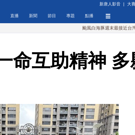
新唐人影音
|
大
直播
新聞
節目
專題
點播
颱風白海豚週末最接近台灣 最快9日
一命互助精神 多