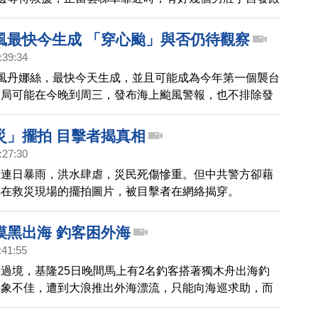
人屈膝半跪，不斷說：「快！踩我的肩膀走」，回想當夜
救的過程，母子倆相當感動。
風最快今生成 「穿心颱」與否仍待觀察
:39:34
風丹娜絲，最快今天生成，並且可能成為今年第一個襲台
象局可能在今晚到周三，發布海上颱風警報，也不排除發
報，至於影響台灣程度大小，明天周三（17日）北轉角
星期四、星期五，颱風會最靠近台灣，全台都會下雨。至
災」擺拍 目擊者揭真相
最新模擬恐成「穿心颱」，氣象局仍持保留態度。可以確
:27:30
週三，將會明顯變天，東半部及南台灣降雨機率提高。
近連日暴雨，洪水肆虐，災民死傷慘重。但中共警方卻藉
傳在救災現場的擺拍圖片，被目擊者在網絡揭穿。
摸黑出海 釣客困外海
:41:55
過境，基隆25日晚間馬上有2名釣客搭著獨木舟出海釣
海象不佳，遭到大浪推出外海漂流，只能向海巡求助，而
的海巡隊出動10名工作人員在海上摸黑2個多小時，終