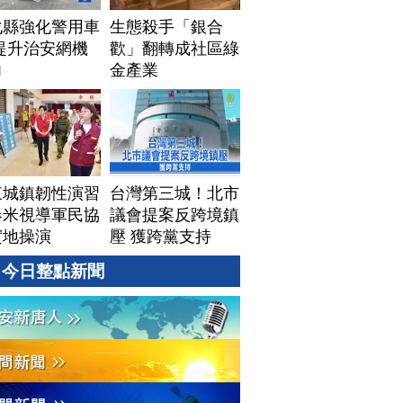
化縣強化警用車
生態殺手「銀合
提升治安網機
歡」翻轉成社區綠
力
金產業
東城鎮韌性演習
台灣第三城！北市
春米視導軍民協
議會提案反跨境鎮
實地操演
壓 獲跨黨支持
今日整點新聞