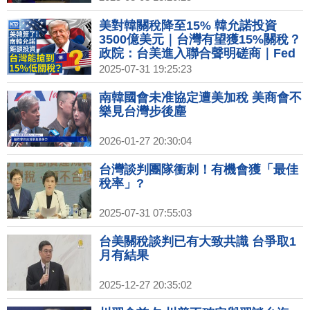
美對韓關稅降至15% 韓允諾投資
3500億美元｜台灣有望獲15%關稅？
政院：台美進入聯合聲明磋商｜Fed
鮑爾暗示不急於降息 道瓊連三黑｜澳
2025-07-31 19:25:23
洲擴大青少年社群禁令
南韓國會未准協定遭美加稅 美商會不
樂見台灣步後塵
2026-01-27 20:30:04
台灣談判團隊衝刺！有機會獲「最佳
稅率」?
2025-07-31 07:55:03
台美關稅談判已有大致共識 台爭取1
月有結果
2025-12-27 20:35:02