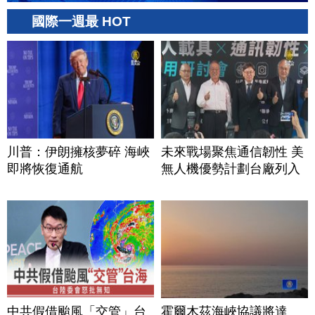
國際一週最 HOT
川普：伊朗擁核夢碎 海峽
未來戰場聚焦通信韌性 美
即將恢復通航
無人機優勢計劃台廠列入
中共假借颱風「交管」台
霍爾木茲海峽協議將達