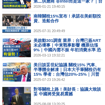
第二供應商 非Intel而是這一家？｜台
灣搶先拿下晶片優惠 李在明：不能比
2026-01-21 19:40:15
台灣差｜Netflix營收和獲利雙雙成長
訂閱用戶突破3.25億
南韓關稅15%宣布！承諾在美鉅額投
資、造船合作
2025-07-31 20:49:49
美啟動301調查 業界：台灣已簽ART
未必壞事｜中東戰事影響 機票估漲
9%｜中國內需不振 年初消費水準 恐
創疫情後新低｜川普豁免全球1個月
2026-03-13 19:32:21
內買俄油 已裝船限定
美日談妥世紀協議 關稅15% 汽車、
半導體全解凍｜日本大手筆關稅仍有
15% 學者：台灣估20%-25%｜川普
不只打貿易戰！科技美元正重塑全球
2025-07-23 19:26:42
金融網路｜統一集團信義區第2家百
貨 開箱博客來實體書店
對等關稅上路！美財長：協議大致談
妥 中國將受貿易震撼
2025-08-08 13:20:25