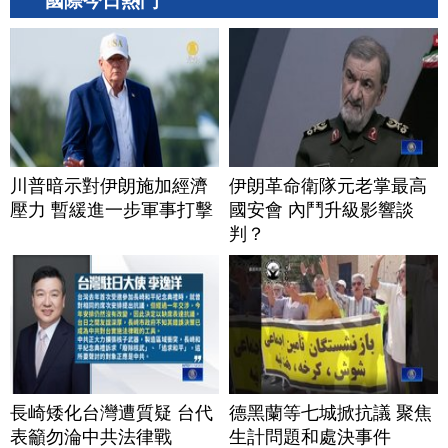
國際今日熱門
川普暗示對伊朗施加經濟
伊朗革命衛隊元老掌最高
壓力 暫緩進一步軍事打擊
國安會 內鬥升級影響談
判？
長崎矮化台灣遭質疑 台代
德黑蘭等七城掀抗議 聚焦
表籲勿淪中共法律戰
生計問題和處決事件