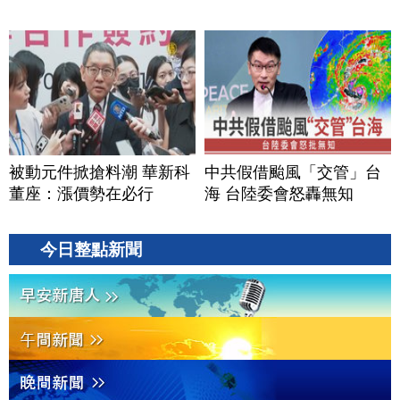
被動元件掀搶料潮 華新科
中共假借颱風「交管」台
董座：漲價勢在必行
海 台陸委會怒轟無知
今日整點新聞