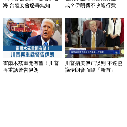
海 台陸委會怒轟無知
成？伊朗傳不收通行費
霍爾木茲重開有望！川普
川普指美伊正談判 不達協
再重話警告伊朗
議伊朗會面臨「斬首」