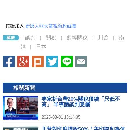
按讚加入
新唐人亞太電視台粉絲團
談判
關稅
對等關稅
川普
南
|
|
|
|
韓
日本
|
相關新聞
專家析台灣20%關稅後續「只低不
高」 半導體談判受矚
2025-08-01 13:14:35
川普對印度課稅50%！美印談判為何