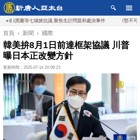
德黑蘭等七城掀抗議 聚焦生計問題和處決事件
《堅不可摧》台
首頁
›
新聞
›
國際
韓美拚8月1日前達框架協議 川普
曝日本正改變方針
更新時間：2025-07-14 20:09:23