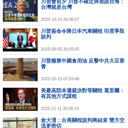
川習會前夕 川普不確定與習談台海：
台灣就是台灣
2025-10-29 20:36:07
川普簽命令降日本汽車關稅 印度爭取
談判
2025-09-05 20:25:05
川普擬禁中國食用油 反擊中共大豆要
脅
2025-10-15 07:53:46
美最高院本週裁決對等關稅 葛里爾：
有其他方式課稅
2025-12-11 20:26:19
俞大㵢：台美關稅談判將結束 雙方交
流更密切