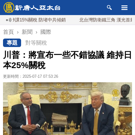
課15%關稅 防堵中共傾銷
北台灣防衛鐵三角 漢光首封淡江
首頁
›
新聞
›
國際
專題
對等關稅
川普：將宣布一些不錯協議 維持日
本25%關稅
更新時間：2025-07-17 07:53:26