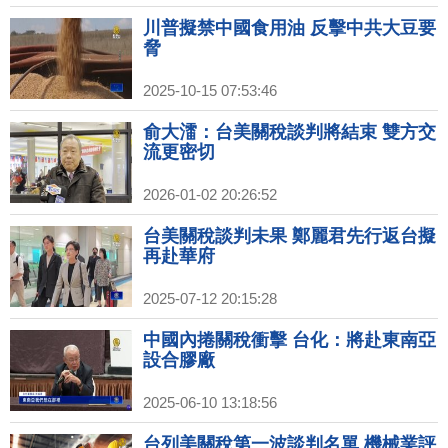
川普擬禁中國食用油 反擊中共大豆要
脅
2025-10-15 07:53:46
俞大㵢：台美關稅談判將結束 雙方交
流更密切
2026-01-02 20:26:52
台美關稅談判未果 鄭麗君先行返台擬
再赴華府
2025-07-12 20:15:28
中國內捲關稅衝擊 台化：將赴東南亞
設合膠廠
2025-06-10 13:18:56
台列美關稅第一波談判名單 機械業評