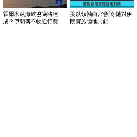
霍爾木茲海峽協議將達
美以領袖白宮會談 拋對伊
成？伊朗傳不收通行費
朗實施陸地封鎖