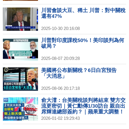
川習會談大豆、稀土 川普：對中關稅
還有47%
2025-10-30 20:16:08
川普對印度課稅50%！美印談判為何
破局？
2025-08-07 20:09:28
美國將公布新關稅？6日白宮預告
「大消息」
2025-08-06 20:17:18
俞大㵢：台美關稅談判將結束 雙方交
流更密切｜黃仁勳傳1/30訪台 親自出
席輝達總部簽約？｜蘋果重大調整！
2026年或不發表iPhone 18｜2026超
2026-01-02 19:29:43
級獨角獸IPO潮！SpaceX、OpenAI
拚兆元身價