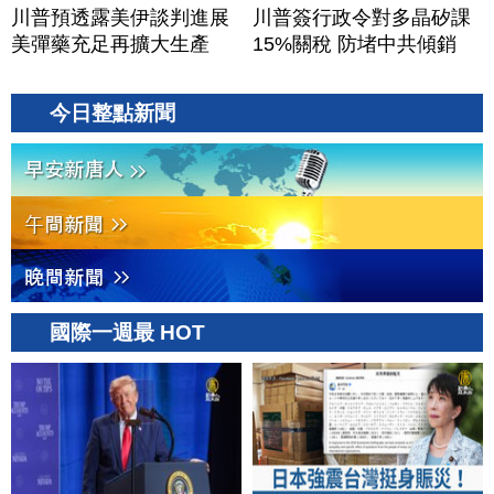
川普預透露美伊談判進展
川普簽行政令對多晶矽課
美彈藥充足再擴大生產
15%關稅 防堵中共傾銷
今日整點新聞
國際一週最 HOT