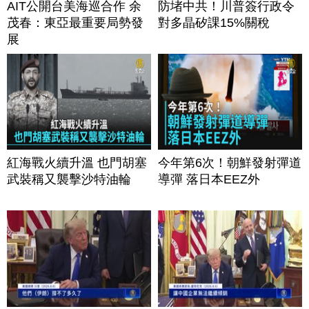
AIT公開台美海巡合作 余
防堵中共！川普簽行政令
茂春：東亞最重要局勢發
對多晶矽課15%關稅
展
紅海戰火續升溫 也門胡塞
今年第6次！朝鮮發射彈道
武裝稱又襲擊沙特油輪
導彈 落日本EEZ外