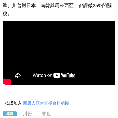
準。川普對日本、南韓與馬來西亞，都課徵25%的關
稅。
按讚加入
新唐人亞太電視台粉絲團
川普
關稅
|