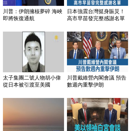
川普：伊朗擁核夢碎 海峽
日本強震台灣挺身賑災！
即將恢復通航
高市早苗發完整感謝名單
太子集團二號人物胡小偉
川普戴維營內閣會議 預告
從日本被引渡至美國
數週內重擊伊朗