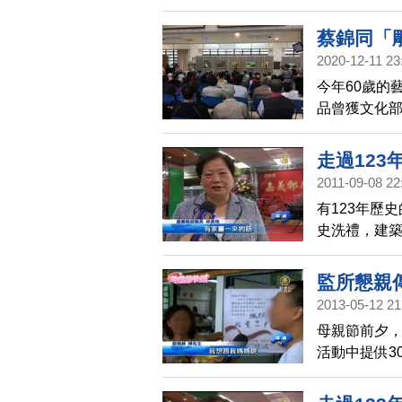
這次有47位
創作示範，
蔡錦同「
2020-12-11 23
今年60歲的
品曾獲文化
個人創作展，
的生命故事
走過123
2011-09-08 22
有123年歷
史洗禮，建
123歲生日。
監所懇親
2013-05-12 21
母親節前夕
活動中提供3
念。