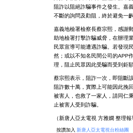
阻詐以阻絕詐騙事件之發生。嘉
不斷的詢問及勸阻，終於避免一
嘉義地檢署檢察長蔡宗熙，感謝
助地檢署打擊詐騙威脅，在辦理
民眾宣導可能遭遇詐騙。若發現
然；或以不知名民間公司的APP
理，阻止民眾因此受騙而受到鉅
蔡宗熙表示，阻詐一次，即阻斷
阻詐數十萬，實際上可能因此挽
被害人，也救了一家人，請同仁
止被害人受到詐騙。
（新唐人亞太電視 方雅嫻 整理報
按讚加入
新唐人亞太電視台粉絲團