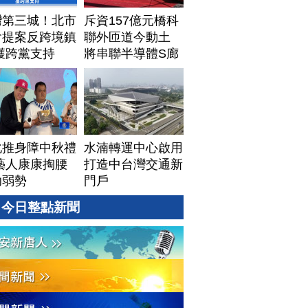
灣第三城！北市
斥資157億元橋科
會提案反跨境鎮
聯外匝道今動土
獲跨黨支持
將串聯半導體S廊
帶
化推身障中秋禮
水湳轉運中心啟用
藝人康康掏腰
打造中台灣交通新
助弱勢
門戶
今日整點新聞