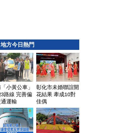
地方今日熱門
南「小黃公車」
彰化市未婚聯誼開
3路線 完善偏
花結果 牽成10對
交通運輸
佳偶