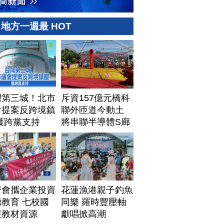
地方一週最 HOT
灣第三城！北市
斥資157億元橋科
會提案反跨境鎮
聯外匝道今動土
獲跨黨支持
將串聯半導體S廊
帶
濟會攜企業投資
花蓮漁港親子釣魚
教育 七校國
同樂 羅時豐壓軸
獲教材資源
獻唱掀高潮