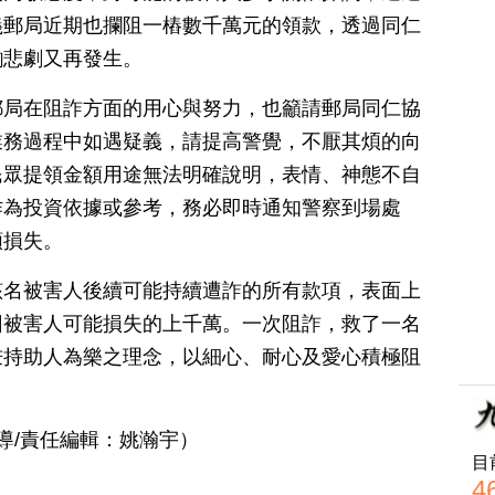
義郵局近期也攔阻一樁數千萬元的領款，透過同仁
齣悲劇又再發生。
郵局在阻詐方面的用心與努力，也籲請郵局同仁協
業務過程中如遇疑義，請提高警覺，不厭其煩的向
民眾提領金額用途無法明確說明，表情、神態不自
作為投資依據或參考，務必即時通知警察到場處
額損失。
該名被害人後續可能持續遭詐的所有款項，表面上
回被害人可能損失的上千萬。一次阻詐，救了一名
秉持助人為樂之理念，以細心、耐心及愛心積極阻
導/責任編輯：姚瀚宇）
目
4