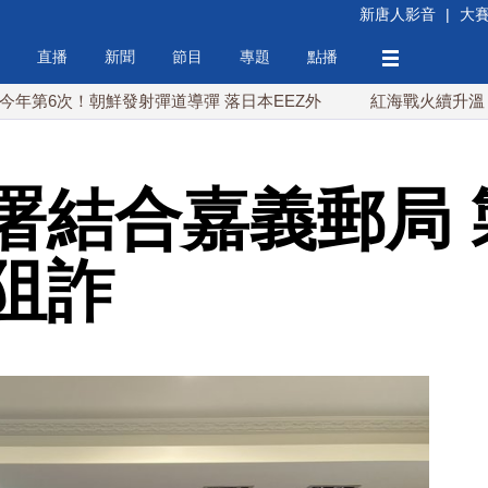
新唐人影音
|
大
直播
新聞
節目
專題
點播
次！朝鮮發射彈道導彈 落日本EEZ外
紅海戰火續升溫 也門胡
署結合嘉義郵局 
阻詐