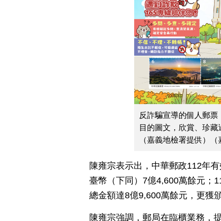
反詐騙宣導的個人郵票
目的圖文，欣賞、珍藏
（嘉義地檢署提供）（
陳雍宗表示出，中華郵政112年有
臺幣（下同）7億4,600萬餘元；
總金額達8億9,600萬餘元，更
陳雍宗強調，郵局在臨櫃業務，