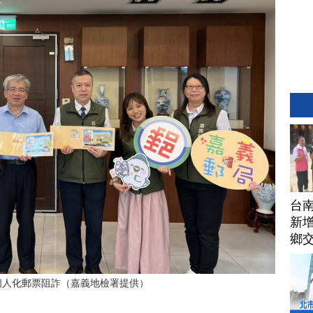
台
新增
鄉
個人化郵票阻詐（嘉義地檢署提供）