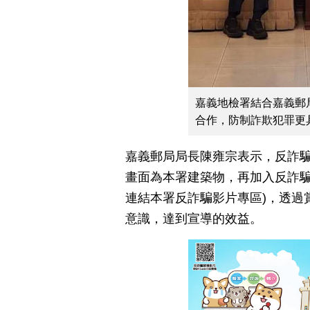
嘉義地檢署結合嘉義郵
合作，防制詐欺犯罪更
嘉義郵局局長陳雍宗表示，反詐
畫面為本署建築物，再加入反詐騙
連結本署反詐騙影片專區)，透過
意識，達到宣導的效益。