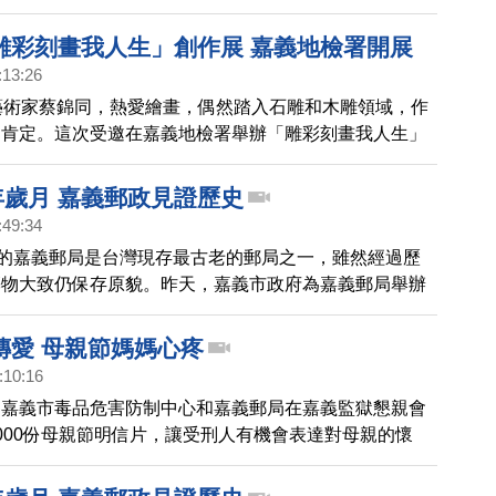
藝術家共襄盛舉，共60件作品，件件精湛，現場還有烙畫
吸引許多愛好藝文人士參觀。
雕彩刻畫我人生」創作展 嘉義地檢署開展
:13:26
藝術家蔡錦同，熱愛繪畫，偶然踏入石雕和木雕領域，作
部肯定。這次受邀在嘉義地檢署舉辦「雕彩刻畫我人生」
展出60件作品，主題豐富，形式多元，精彩呈現一甲子
。
年歲月 嘉義郵政見證歷史
:49:34
史的嘉義郵局是台灣現存最古老的郵局之一，雖然經過歷
築物大致仍保存原貌。昨天，嘉義市政府為嘉義郵局舉辦
傳愛 母親節媽媽心疼
:10:16
，嘉義市毒品危害防制中心和嘉義郵局在嘉義監獄懇親會
000份母親節明信片，讓受刑人有機會表達對母親的懷