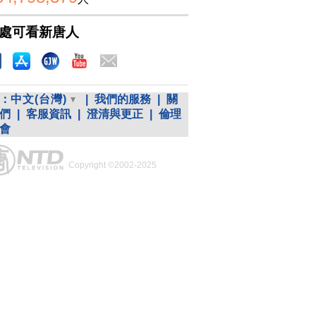
處可看新唐人
：
中文(台灣)
|
我們的服務
|
關
們
|
客服資訊
|
澄清與更正
|
倫理
會
Copyright ©2002-2025