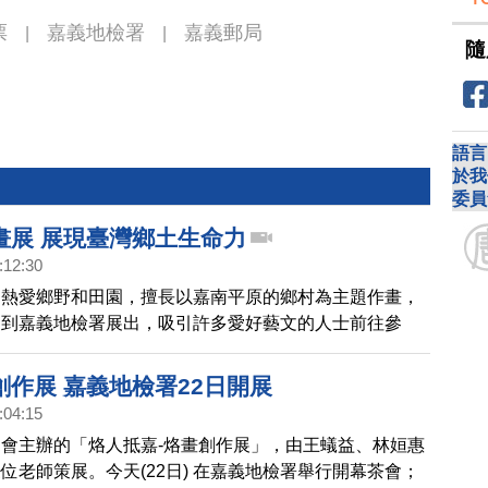
票
嘉義地檢署
嘉義郵局
|
|
隨
語言
於我
委員
畫展 展現臺灣鄉土生命力
:12:30
明熱愛鄉野和田園，擅長以嘉南平原的鄉村為主題作畫，
邀到嘉義地檢署展出，吸引許多愛好藝文的人士前往參
創作展 嘉義地檢署22日開展
:04:15
會主辦的「烙人抵嘉-烙畫創作展」，由王蟻益、林姮惠
位老師策展。今天(22日) 在嘉義地檢署舉行開幕茶會；