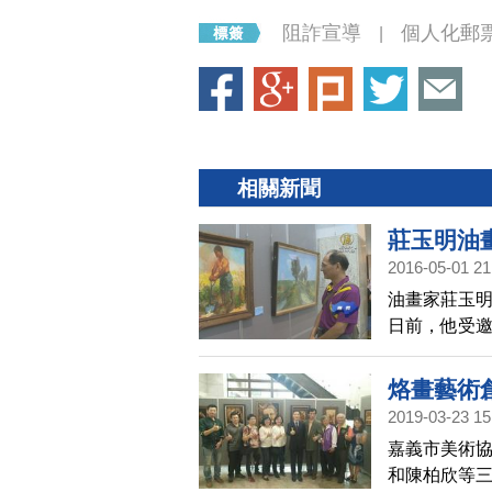
阻詐宣導
個人化郵
|
相關新聞
莊玉明油
2016-05-01 21
油畫家莊玉
日前，他受
觀。
烙畫藝術
2019-03-23 15
嘉義市美術協
和陳柏欣等三