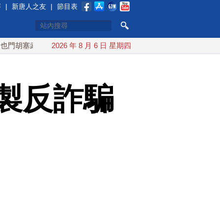
賽
|
新唐人之友
|
節目表
塞武裝稱又襲擊沙特油輪
2026 年 8 月 6 日 星期四
台灣漢光演習 賴清德搭裝甲車進駐衡
製反詐騙