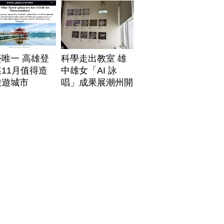
唯一 高雄登
科學走出教室 雄
11月值得造
中雄女「AI 詠
旅遊城市
唱」成果展潮州開
展