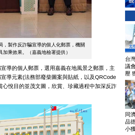
局，製作反詐騙宣導的個人化郵票，機關
具加乘效果。（嘉義地檢署提供）
台
議
騙宣導的個人郵票，選用嘉義在地風景之郵票，主
壓 
宣導元素(法務部廢柴圖案與貼紙，以及QRCode
賞心悅目的並茂文圖，欣賞、珍藏過程中加深反詐
同
品德
小