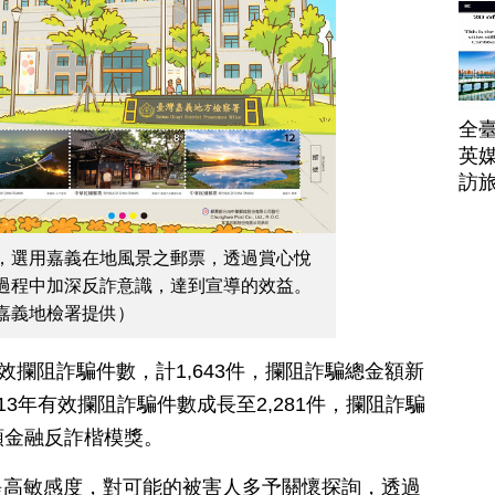
全臺
英媒
訪
，選用嘉義在地風景之郵票，透過賞心悅
過程中加深反詐意識，達到宣導的效益。
嘉義地檢署提供）
效攔阻詐騙件數，計1,643件，攔阻詐騙總金額新
113年有效攔阻詐騙件數成長至2,281件，攔阻詐騙
獲頒金融反詐楷模獎。
提高敏感度，對可能的被害人多予關懷探詢，透過