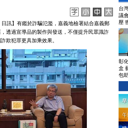
台
議
壓 
月 18 日訊】有鑑於詐騙氾濫，嘉義地檢署結合嘉義郵
票，透過宣導品的製作與發送，不僅提升民眾識詐
制詐欺犯罪更具加乘效果。
彰
盒 
包