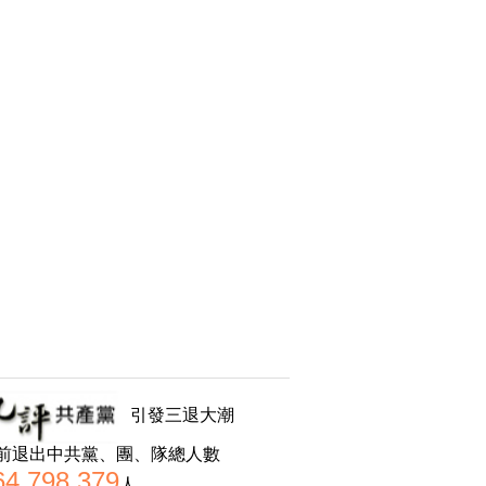
引發三退大潮
前退出中共黨、團、隊總人數
64,798,379
人