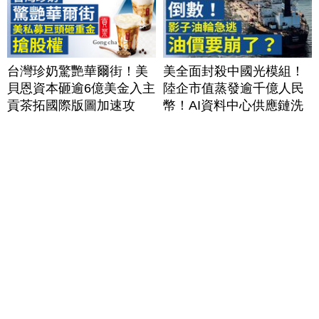
台灣珍奶驚艷華爾街！美
美全面封殺中國光模組！
貝恩資本砸逾6億美金入主
陸企市值蒸發逾千億人民
貢茶拓國際版圖加速攻
幣！AI資料中心供應鏈洗
美？｜#財經新聞｜
牌？台灣喜迎轉單！成關
20260806(四)
鍵樞紐？｜#財經新聞
│20260805 (三)