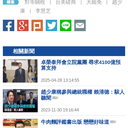
對等關稅
台美磋商
大罷免
趙少
|
|
|
康
李慧芝
|
相關新聞
卓榮泰拜會立院黨團 尋求4100億預
算支持
2025-04-28 13:14:55
趙少康稱參與總統職權 賴清德：駭人
聽聞
2023-11-30 19:16:44
牛肉麵評鑑書出版 戀戀好味道