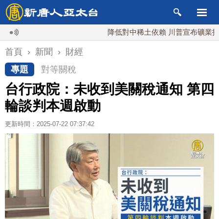
降低對中稀土依賴 川普宣布礦業投資20
首頁
›
新聞
›
財經
專題
對等關稅
台行政院：未收到美關稅通知 第四
輪談判本週啟動
更新時間：2025-07-22 07:37:42