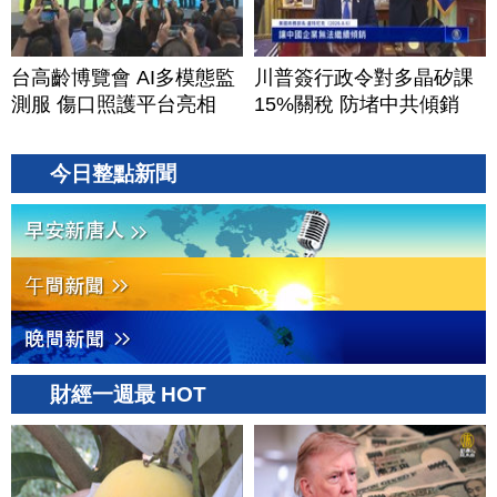
台高齡博覽會 AI多模態監
川普簽行政令對多晶矽課
測服 傷口照護平台亮相
15%關稅 防堵中共傾銷
今日整點新聞
財經一週最 HOT