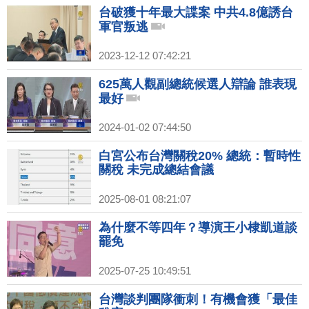
台破獲十年最大諜案 中共4.8億誘台
軍官叛逃
2023-12-12 07:42:21
625萬人觀副總統候選人辯論 誰表現
最好
2024-01-02 07:44:50
白宮公布台灣關稅20% 總統：暫時性
關稅 未完成總結會議
2025-08-01 08:21:07
為什麼不等四年？導演王小棣凱道談
罷免
2025-07-25 10:49:51
台灣談判團隊衝刺！有機會獲「最佳