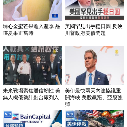
埔心金蜜芒果進入產季 品
美國罕見出手穩日圓 反映
嚐夏果正當時
川普政府美債問題
未來戰場聚焦通信韌性 美
美伊最快兩天內達協議重
無人機優勢計劃台廠列入
開海峽 美股飆漲、亞股強
彈