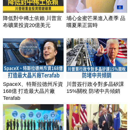
降低對中稀土依賴 川普宣
埔心金蜜芒果進入產季 品
布礦業投資20億美元
嚐夏果正當時
SpaceX、特斯拉德州斥資
川普簽行政令對多晶矽課
168億 打造最大晶片廠
15%關稅 防堵中共傾銷
Terafab