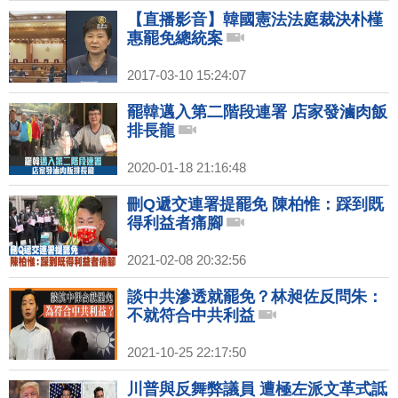
【直播影音】韓國憲法法庭裁決朴槿
惠罷免總統案
2017-03-10 15:24:07
罷韓邁入第二階段連署 店家發滷肉飯
排長龍
2020-01-18 21:16:48
刪Q遞交連署提罷免 陳柏惟：踩到既
得利益者痛腳
2021-02-08 20:32:56
談中共滲透就罷免？林昶佐反問朱：
不就符合中共利益
2021-10-25 22:17:50
川普與反舞弊議員 遭極左派文革式詆