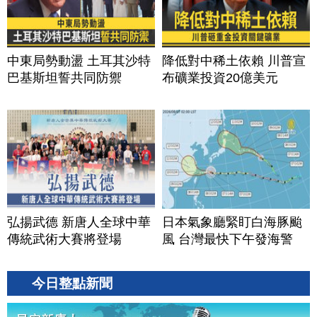
中東局勢動盪 土耳其沙特
降低對中稀土依賴 川普宣
巴基斯坦誓共同防禦
布礦業投資20億美元
弘揚武德 新唐人全球中華
日本氣象廳緊盯白海豚颱
傳統武術大賽將登場
風 台灣最快下午發海警
今日整點新聞