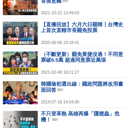
背後意義
2021-10-22 13:49:03
【直播回放】六月六日罷韓┃台灣史
上首次直轄市長罷免投票
2020-06-06 19:18:41
（不斷更新）罷免黃捷沒過！不同意
票破6.5萬 超過同意票近萬張
2021-02-06 18:21:27
韓國瑜初選出線：國政問題將改用書
面回答
2019-07-16 14:04:30
不只登革熱 高雄再爆「隱翅蟲」危
機！