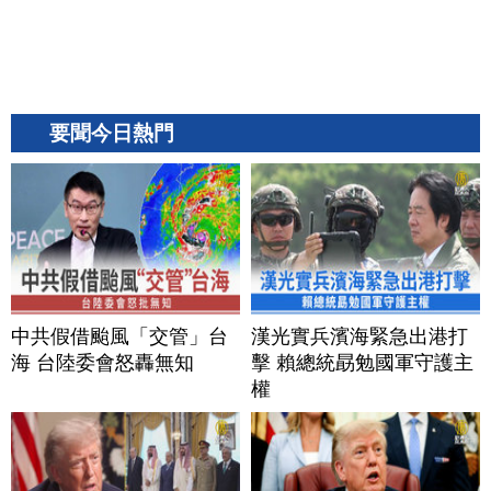
要聞今日熱門
中共假借颱風「交管」台
漢光實兵濱海緊急出港打
海 台陸委會怒轟無知
擊 賴總統勗勉國軍守護主
權