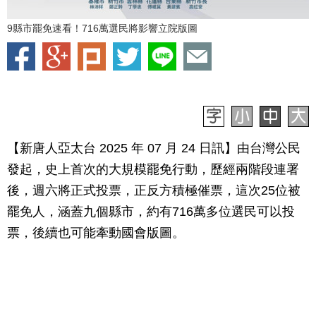
9縣市罷免速看！716萬選民將影響立院版圖
【新唐人亞太台 2025 年 07 月 24 日訊】由台灣公民
發起，史上首次的大規模罷免行動，歷經兩階段連署
後，週六將正式投票，正反方積極催票，這次25位被
罷免人，涵蓋九個縣市，約有716萬多位選民可以投
票，後續也可能牽動國會版圖。