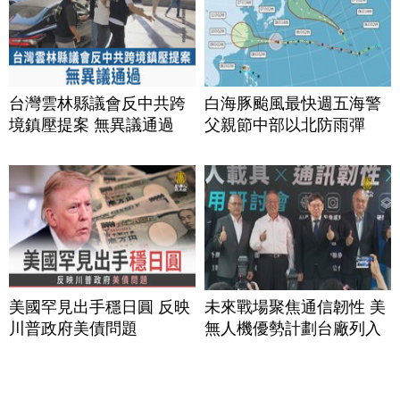
台灣雲林縣議會反中共跨
白海豚颱風最快週五海警
境鎮壓提案 無異議通過
父親節中部以北防雨彈
美國罕見出手穩日圓 反映
未來戰場聚焦通信韌性 美
川普政府美債問題
無人機優勢計劃台廠列入