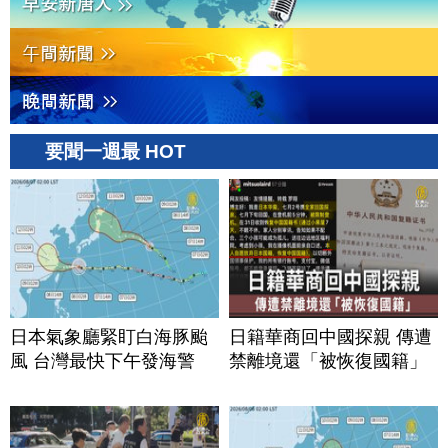
要聞一週最 HOT
日本氣象廳緊盯白海豚颱
日籍華商回中國探親 傳遭
風 台灣最快下午發海警
禁離境還「被恢復國籍」