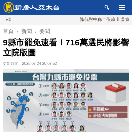
降低對中稀土依賴 川普宣布礦業
首頁
›
新聞
›
要聞
9縣市罷免速看！716萬選民將影響
立院版圖
更新時間：2025-07-24 20:07:52