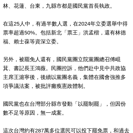
林、花蓮、台東，九縣市都是國民黨首長執政。
在這25人中，有過半數人選，在2024年立委選舉中得
票率超過50%。包括新北「票王」洪孟楷，還有林德
福、賴士葆等資深立委。
另外，被罷免人還有，國民黨團立院黨團總召傅崐
萁、書記長王鴻薇。民團控訴，他們赴中見中共政協
主席王滬寧後，後續以黨團名義，集體在國會強推多
項爭議法案，被批評癱瘓憲政體制。
國民黨也在台灣部分縣市發動「以罷制罷」，但因份
數不足等原因，無一成案。
這次台灣約有287萬多位選民可以投下罷免票，和過去