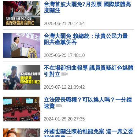
台灣首波大罷免7月投票 國際媒體高
度關注
2025-06-21 20:14:54
台灣大罷免 賴總統：珍貴公民力量
阻共產黨併吞
2025-06-29 17:48:10
不在場卻扭曲報導 議員質疑紅色媒體
引對立
2019-07-12 21:39:42
立法院長職權？可以換人嗎？一分鐘
速覽
2024-01-29 20:27:35
外國也關注陳柏惟罷免案 這一席立委