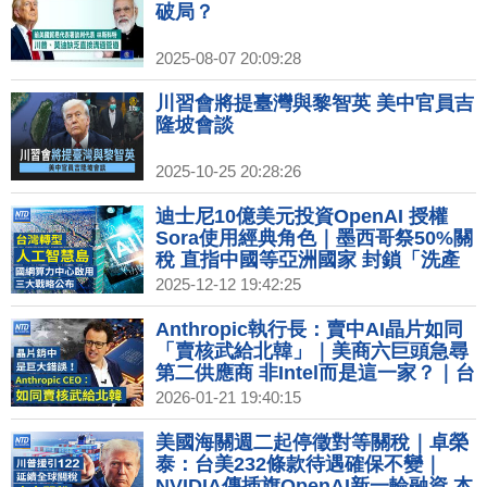
破局？
2025-08-07 20:09:28
川習會將提臺灣與黎智英 美中官員吉
隆坡會談
2025-10-25 20:28:26
迪士尼10億美元投資OpenAI 授權
Sora使用經典角色｜墨西哥祭50%關
稅 直指中國等亞洲國家 封鎖「洗產
地」｜創台灣主權AI新里程 賴清德親
2025-12-12 19:42:25
赴國網中心啟用｜鴻海砸159億蓋高
雄旗艦總部 輪值CEO回應墨關稅
Anthropic執行長：賣中AI晶片如同
「賣核武給北韓」｜美商六巨頭急尋
第二供應商 非Intel而是這一家？｜台
灣搶先拿下晶片優惠 李在明：不能比
2026-01-21 19:40:15
台灣差｜Netflix營收和獲利雙雙成長
訂閱用戶突破3.25億
美國海關週二起停徵對等關稅｜卓榮
泰：台美232條款待遇確保不變｜
NVIDIA傳插旗OpenAI新一輪融資 本