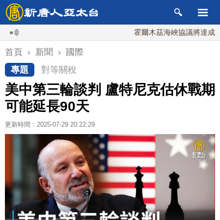
霍爾木茲海峽協議將達成？伊朗
首頁
›
新聞
›
國際
專題
對等關稅
美中第三輪談判 盧特尼克估休戰期
可能延長90天
更新時間：2025-07-29 20:22:29