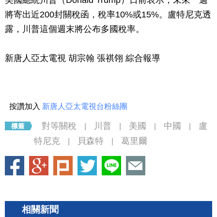
將寄出近200封關稅函，稅率10%或15%。盧特尼克透
露，川普這個週末將公布多國稅率。
新唐人亞太電視 胡宗翰 張祺翎 綜合報導
按讚加入
新唐人亞太電視台粉絲團
對等關稅
川普
美國
中國
盧
|
|
|
|
特尼克
貝森特
葛里爾
|
|
相關新聞