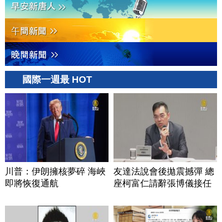
國際一週最 HOT
川普：伊朗擁核夢碎 海峽
友達法說會後拋震撼彈 總
即將恢復通航
座柯富仁請辭張博儀接任