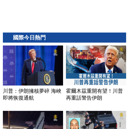
國際今日熱門
川普：伊朗擁核夢碎 海峽
霍爾木茲重開有望！川普
即將恢復通航
再重話警告伊朗