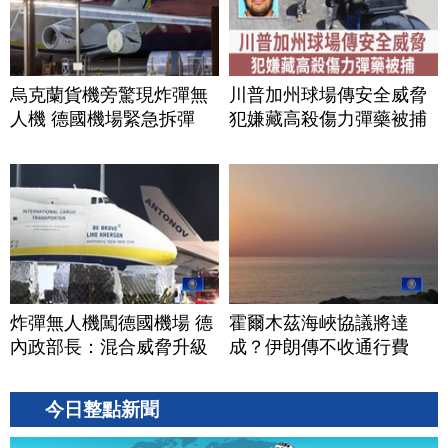
烏克蘭貨機旁驚現炸彈無
川普加州球場傳安全威脅
人機 德國機場緊急拆彈
犯嫌藏高殺傷力彈藥被捕
炸彈無人機闖德國機場 德
霍爾木茲海峽協議將達
內政部長：混合威脅升級
成？伊朗傳不收通行費
今日整點新聞