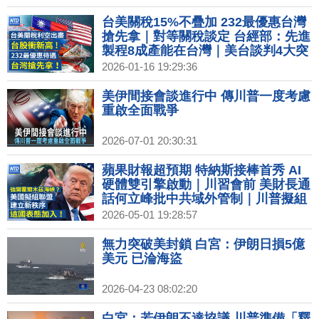
台美關稅15%不疊加 232最優惠台灣
搶先拿｜對等關稅談定 台經部：先進
製程8成產能在台灣｜美台談判4大突
破亮點！電子業赴美設廠具誘因、傳
2026-01-16 19:29:36
產利多｜被一帶一路害慘！泰國連2
天起重機奪命釀34死
美伊間接會談進行中 傳川普一度考慮
重啟全面戰爭
2026-07-01 20:30:31
蘋果財報超預期 特納斯接棒首秀 AI
硬體雙引擎啟動｜川習會前 美財長通
話何立峰批中共域外管制｜川普擬組
霍爾木茲海峽聯盟 立陶宛表態加入｜
2026-05-01 19:28:57
終端需求警訊？半導體通膨成行 代
工、IC設計紛漲價
無力突破美封鎖 白宮：伊朗日損5億
美元 已淪海盜
2026-04-23 08:02:20
白宮：若伊朗不達協議 川普準備「釋