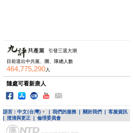
引發三退大潮
目前退出中共黨、團、隊總人數
464,775,290
人
隨處可看新唐人
語言：
中文(台灣)
|
我們的服務
|
關於我們
|
客服資訊
|
澄清與更正
|
倫理委員會