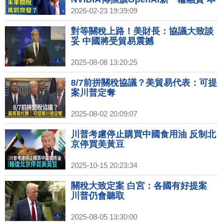
週財報成全球焦點｜川普關稅還有甚
2026-02-23 19:39:09
麼招？盤點五大關稅法律工具
對等關稅上路！美財長：協議大致談
妥 中國將受貿易震撼
2025-08-08 13:20:25
8/7前拼關稅協議？美貿易代表：可提
案川普定奪
2025-08-02 20:09:07
川普考慮停止購買中國食用油 反制北
京停買美黃豆
2025-10-15 20:23:34
關稅大致定案 白宮：各國有好提案
川普仍會聽取
2025-08-05 13:30:00