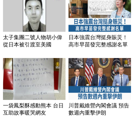
太子集團二號人物胡小偉
日本強震台灣挺身賑災！
從日本被引渡至美國
高市早苗發完整感謝名單
一袋鳳梨酥感動熊本 台日
川普戴維營內閣會議 預告
互助故事暖哭網友
數週內重擊伊朗