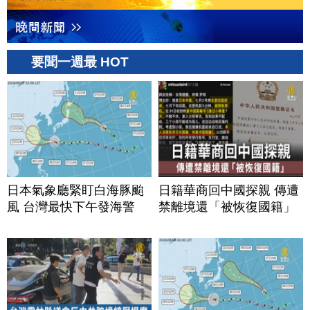
要聞一週最 HOT
日本氣象廳緊盯白海豚颱
日籍華商回中國探親 傳遭
風 台灣最快下午發海警
禁離境還「被恢復國籍」