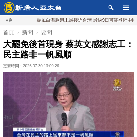
颱風白海豚週末最接近台灣 最快9日可能登陸中國
首頁
›
新聞
›
要聞
大罷免後首現身 蔡英文感謝志工：
民主路非一帆風順
更新時間：2025-07-30 13:09:26