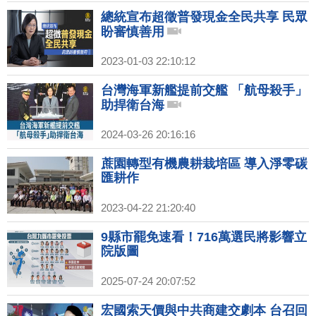
總統宣布超徵普發現金全民共享 民眾
盼審慎善用
2023-01-03 22:10:12
台灣海軍新艦提前交艦 「航母殺手」
助捍衛台海
2024-03-26 20:16:16
蔗園轉型有機農耕栽培區 導入淨零碳
匯耕作
2023-04-22 21:20:40
9縣市罷免速看！716萬選民將影響立
院版圖
2025-07-24 20:07:52
宏國索天價與中共商建交劇本 台召回