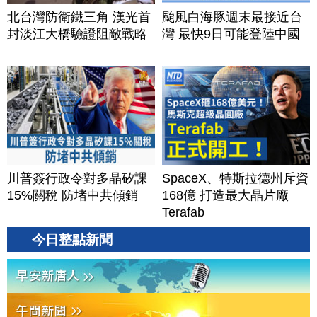
北台灣防衛鐵三角 漢光首
颱風白海豚週末最接近台
封淡江大橋驗證阻敵戰略
灣 最快9日可能登陸中國
川普簽行政令對多晶矽課
SpaceX、特斯拉德州斥資
15%關稅 防堵中共傾銷
168億 打造最大晶片廠
Terafab
今日整點新聞