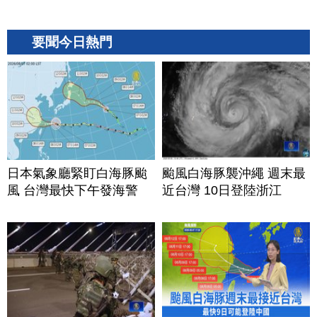
要聞今日熱門
日本氣象廳緊盯白海豚颱
颱風白海豚襲沖繩 週末最
風 台灣最快下午發海警
近台灣 10日登陸浙江