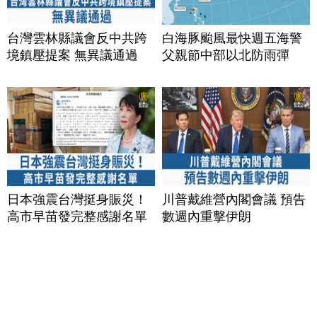
台灣雲林縣議會反中共跨
白海豚颱風最快週五海警
境鎮壓提案 無異議通過
父親節中部以北防雨彈
日本強震台灣挺身賑災！
川普戴維營內閣會議 預告
高市早苗發完整感謝名單
數週內重擊伊朗