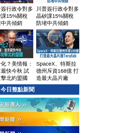
普簽行政令對多
川普簽行政令對多
課15%關稅
晶矽課15%關稅
堵中共傾銷
防堵中共傾銷
分化？美情報：
SpaceX、特斯拉
最快今秋 試
德州斥資168億 打
攻擊北約盟國
造最大晶片廠
Terafab
今日整點新聞