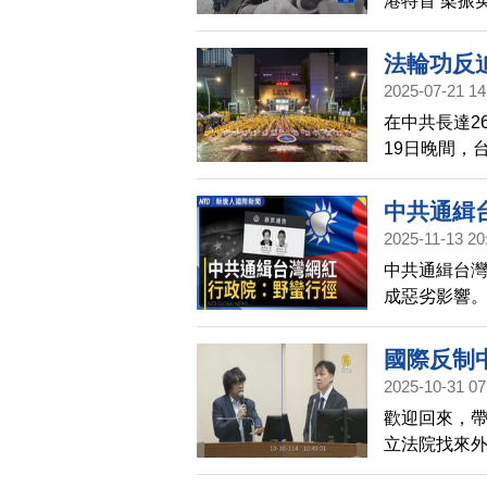
港特首 梁振
進行言語恐
動。
法輪功反
2025-07-21 14
法
在中共長達2
19日晚間，
界、法律界
中共通緝
2025-11-13 20
中共通緝台
成惡劣影響
野蠻行徑，
際研議防範
國際反制
2025-10-31 07
歡迎回來，
立法院找來
行徑，可能