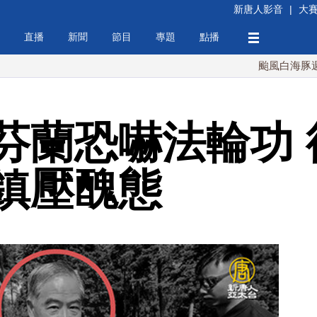
新唐人影音
|
大
直播
新聞
節目
專題
點播
颱風白海豚週末最接近
芬蘭恐嚇法輪功 
鎮壓醜態