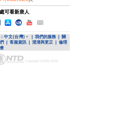
處可看新唐人
：
中文(台灣)
|
我們的服務
|
關
們
|
客服資訊
|
澄清與更正
|
倫理
會
Copyright ©2002-2026