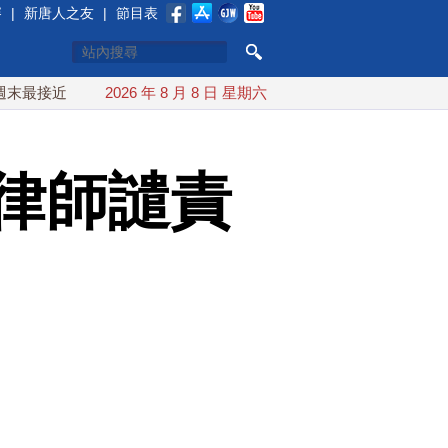
賽
|
新唐人之友
|
節目表
台灣 最快9日可能登陸中國
2026 年 8 月 8 日 星期六
台灣漢光首結合城鎮演習 AIT
律師譴責