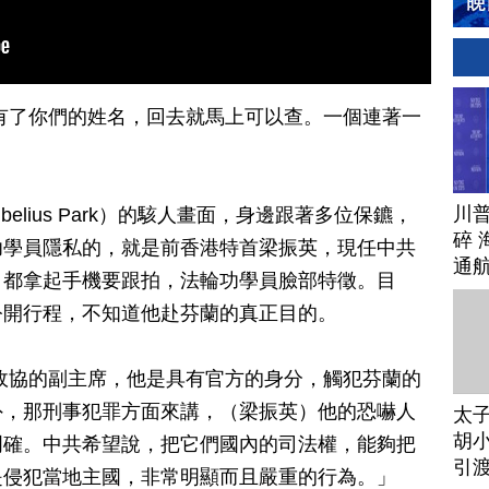
有了你們的姓名，回去就馬上可以查。一個連著一
川
elius Park）的駭人畫面，身邊跟著多位保鑣，
碎 
功學員隱私的，就是前香港特首梁振英，現任中共
通
，都拿起手機要跟拍，法輪功學員臉部特徵。目
公開行程，不知道他赴芬蘭的真正目的。
政協的副主席，他是具有官方的身分，觸犯芬蘭的
外，那刑事犯罪方面來講，（梁振英）他的恐嚇人
太
胡小
明確。中共希望說，把它們國內的司法權，能夠把
引
是侵犯當地主國，非常明顯而且嚴重的行為。」