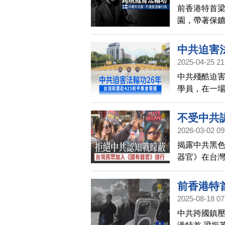
前香港特首梁
園，帶著保
法輪功學員，
也公開回應
中共迫害法
2025-04-25 21
中共殘酷迫害
學員，在一
然而，這場迫
動，政要出
不受中共
2026-03-02 09
揭露中共黑
器官》在台灣
會關注中共跨
夕，在台北
前香港特
現場許多民
2025-08-18 07
「萌友」成
中共跨國鎮壓