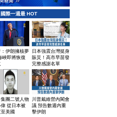
國際一週最 HOT
普：伊朗擁核夢
日本強震台灣挺身
海峽即將恢復
賑災！高市早苗發
航
完整感謝名單
子集團二號人物
川普戴維營內閣會
偉 從日本被
議 預告數週內重
渡至美國
擊伊朗