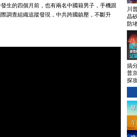
件發生的四個月前，也有兩名中國籍男子，手機跟
川
國際調查組織追蹤發現，中共跨國鎮壓，不斷升
晶矽
防
搞
普京
探