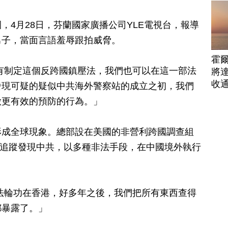
，4月28日，芬蘭國家廣播公司YLE電視台，報導
男子，當面言語羞辱跟拍威脅。
霍
有制定這個反跨國鎮壓法，我們也可以在這一部法
將
收
發現可疑的疑似中共海外警察站的成立之初，我們
做更有效的預防的行為。」
形成全球現象。總部設在美國的非營利跨國調查組
），追蹤發現中共，以多種非法手段，在中國境外執行
法輪功在香港，好多年之後，我們把所有東西查得
都暴露了。」