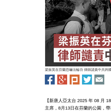
梁振英在芬蘭恐嚇法輪功 律師譴責中共跨
【新唐人亞太台 2025 年 08 
主席，8月13日在芬蘭的公園，