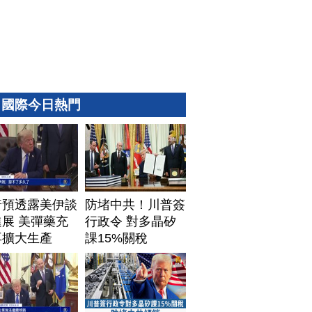
國際今日熱門
普預透露美伊談
防堵中共！川普簽
展 美彈藥充
行政令 對多晶矽
再擴大生產
課15%關稅