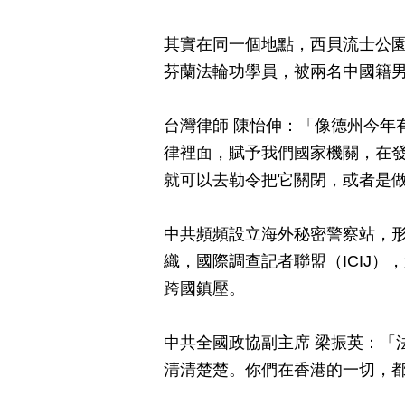
其實在同一個地點，西貝流士公園
芬蘭法輪功學員，被兩名中國籍
台灣律師 陳怡伸：「像德州今年
律裡面，賦予我們國家機關，在
就可以去勒令把它關閉，或者是
中共頻頻設立海外秘密警察站，
織，國際調查記者聯盟（ICIJ
跨國鎮壓。
中共全國政協副主席 梁振英：「
清清楚楚。你們在香港的一切，