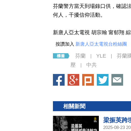
芬蘭警方當天到場錄口供，確認
何人，干擾信仰活動。
新唐人亞太電視 胡宗翰 甯郁翔 
按讚加入
新唐人亞太電視台粉絲團
芬蘭
YLE
芬蘭
|
|
壓
中共
|
相關新聞
梁振英跨
2025-08-23 20