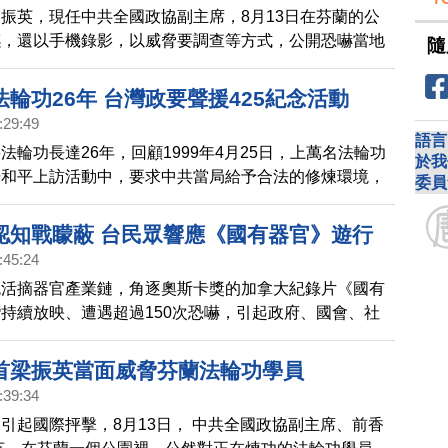
振英，現任中共全國政協副主席，8月13日在芬蘭的公
鑣，還以手機錄影，以威脅要調查等方式，公開恐嚇當地
隨
除了本台、BBC等多家國際媒體關注報導，芬蘭外交部
表示，不能接受任何恐嚇行為。
輪功26年 台灣政要聲援425紀念活動
:29:49
語言
法輪功長達26年，回顧1999年4月25日，上萬名法輪功
於我
場和平上訪活動中，要求中共當局給予合法的修煉環境，
委員
害，卻從未停止。在今年的425前夕，台灣舉辦紀念活
席聲援，呼籲中共停止迫害法輪功。
認知戰矇蔽 台民眾響應《國有器官》遊行
:45:24
色活摘器官產業鏈，角逐奧斯卡獎的加拿大紀錄片《國有
持續放映、遭遇超過150次恐嚇，引起政府、國會、社
境鎮壓；在澳洲、美國等多國放映也遭遇恐嚇。228前
西門町街頭，有記者會與遊行，呼籲拒絕紅色跨境鎮壓，
首梁振英當面威脅芬蘭法輪功學員
眾揮舞旗幟，加入遊行隊伍，包括關心中國影星于朦朧的
:39:34
員。
引起國際抨擊，8月13日， 中共全國政協副主席、前香