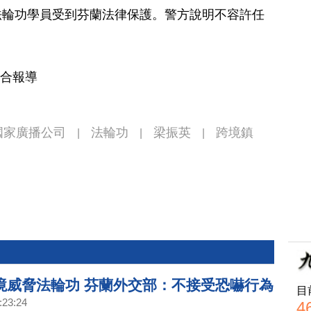
法輪功學員受到芬蘭法律保護。警方說明不容許任
綜合報導
國家廣播公司
法輪功
梁振英
跨境鎮
|
|
|
境威脅法輪功 芬蘭外交部：不接受恐嚇行為
目
:23:24
4