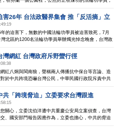
英，在芬蘭一個公園裡，公然對正在煉功的法輪功學員，
嚇。當地警方表示，不允許任何人干擾法輪功學員的活
迫害26年 台法政醫界集會 推「反活摘」立
:49:19
6年的迫害下，無數的中國法輪功學員被迫害致死，7月
台灣北區約1200名法輪功學員舉辦燭光悼念晚會，台灣政
、醫界正義聲援，呼籲制止中共活摘器官，推動立法。
台灣網紅 台灣政府斥野蠻行徑
:08:38
灣網紅八炯與閩南狼，聲稱兩人傳播抗中保台等言論、造
。對於中共跨境恐嚇台灣公民，中華民國行政院斥責中共
強調政府有能力、有決心保障每一位國人安全，也將與國
中共跨境鎮壓的做法。
中共「跨境脅迫」立委要求台灣跟進
:58:15
帶您關心，立委沈伯洋遭中共重慶公安局立案偵查，台灣
外交、國安部門報告因應作為，立委也擔心，中共的脅迫
將擴及國際賽事或一般民眾。