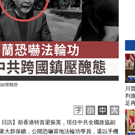
國鎮壓醜態
川
判進
足
月 18 日訊】前香港特首梁振英，現任中共全國政協副
帶著大群保鑣，公開恐嚇當地法輪功學員，還以手機