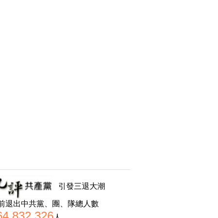
引發三退大潮
前退出中共黨、團、隊總人數
64,832,326
人