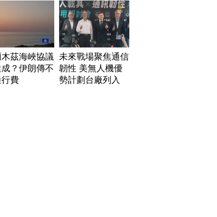
爾木茲海峽協議
未來戰場聚焦通信
達成？伊朗傳不
韌性 美無人機優
通行費
勢計劃台廠列入