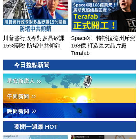
川普簽行政令對多晶矽課
SpaceX、特斯拉德州斥資
15%關稅 防堵中共傾銷
168億 打造最大晶片廠
Terafab
今日整點新聞
要聞一週最 HOT