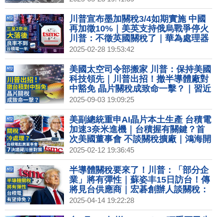
中國市場前景黯淡 成全球奢侈品業最
大拖油瓶｜台積電證實致函美國商務
川普宣布墨加關稅3/4如期實施 中國
部 籲豁免半導體關稅
再加徵10%｜美英支持俄烏戰爭停火
川普：不徵英國關稅了｜華為處理器
藏台積電晶片 美商務部提名人擔憂｜
2025-02-28 19:53:42
長榮.華航禁用行動電源！台6家航空
新規3/1實施
美國太空司令部搬家 川普：保持美國
科技領先｜川普出招！撤半導體廠對
中豁免 晶片關稅成致命一擊？｜習近
平白送20億給成員國 引輿論炮轟｜數
2025-09-03 19:09:25
發部：3條國際海纜斷線 EAC2斷在
菲星之間
美副總統重申AI晶片本土生產 台積電
加速3奈米進機｜台積握有關鍵？首
次美國董事會 不談關稅擴廠｜鴻海開
工 劉揚偉看川普關稅、證實與日車廠
2025-02-12 19:36:45
有洽談｜美拒簽巴黎AI峰會宣言 范
斯：獨裁政權具安全威脅
半導體關稅要來了！川普：「部分企
業」將有彈性｜蘇姿丰15日訪台！傳
將見台供應商｜宏碁創辦人談關稅：
資通訊做好準備 對台有信心｜蘋果加
2025-04-14 19:22:28
速去中！印度組裝手機產量年增6成