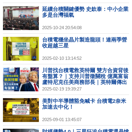
訪問｜泰勒絲經濟學超狂 訂婚照破3
千萬讚.求婚裙售罄
延續台積關鍵優勢 史欽泰：中小企業
多是台灣福氣
2025-10-24 20:54:08
台積電穩坐晶片製造龍頭！連兩季營
收超越三星
2025-02-10 13:14:52
川普找台積電救英特爾 雙方合資背後
有盤算？｜支持川普徵關稅 億萬富翁
盧特尼克任美商務部長｜英特爾傳出
售Altera給銀湖資本 股價上漲逾16%
2025-02-19 19:39:27
｜台南虱目魚進軍澳洲市場
美對中半導體豁免喊卡 台積電2奈米
加速去中化！
2025-09-01 13:45:07
財經趨勢4.0｜三星狂追台積電還是慘