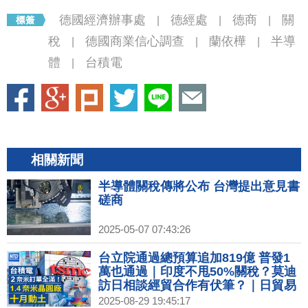
德國經濟辦事處
德經處
德商
關
|
|
|
稅
德國商業信心調查
蘭依樺
半導
|
|
|
體
台積電
|
相關新聞
半導體關稅傳將公布 台灣提出意見書
磋商
2025-05-07 07:43:26
台立院通過總預算追加819億 普發1
萬也通過｜印度不甩50%關稅？莫迪
訪日相談經貿合作有伏筆？｜日貿易
談判代表：川普關稅發布前 將再赴美
2025-08-29 19:45:17