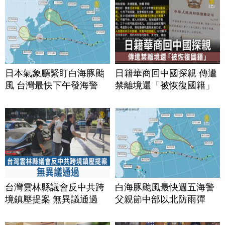
日本氣象廳緊盯白海豚颱
日籍華商回中國探親 傳遭
風 台灣最快下午發海警
禁離境還「被恢復國籍」
台灣雲林縣議會反中共跨
白海豚颱風最快週五海警
境鎮壓提案 無異議通過
父親節中部以北防雨彈