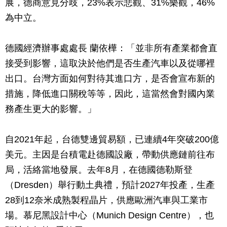
展，德商意見分歧，23%表示悲觀、31%樂觀，46%
為中立。
德國經濟辦事處處長 蘭依樺：「並非所有產業都會直
接受到影響，這取決於他們是否生產汽車以及從哪裡
出口。台灣方面如何對待其進口方，是否會宣布新的
措施，降低進口關稅等等，因此，這當然會對國內業
務產生更大的影響。」
自2021年起，台德雙邊貿易額，已連續4年突破200億
美元。主因是台積電赴德國設廠，帶動供應鏈前往布
局，活絡當地發展。去年8月，在德國德勒斯登
（Dresden）舉行動土典禮，預計2027年投產，生產
28到12奈米成熟製程晶片，供應歐洲汽車與工業市
場。慕尼黑設計中心（Munich Design Centre），也