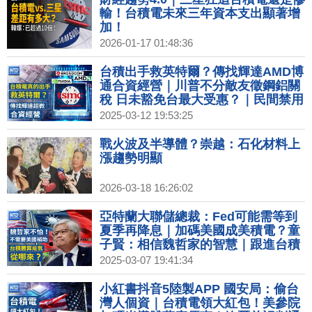
輸！台積電未來三年資本支出顯著增
加！
2026-01-17 01:48:36
台積出手救英特爾？傳找輝達AMD博
通合資經營｜川普不分敵友徵鋼鋁關
稅 日未豁免台最大受惠？｜民間禁用
DeepSeek？數發部：涉個資可限制
2025-03-12 19:53:25
｜美國鋼鋁關稅生效！歐盟宣布反制
關稅4/1實施｜中華電首屆Tech Day
戰火波及半導體？崇越：石化材料上
AI應用一次看
漲趨勢明顯
2026-03-18 16:26:02
亞特蘭大聯儲總裁：Fed可能需等到
夏季再降息｜加碼美國成美積電？童
子賢：相信魏哲家的智慧｜跟進台積
西門子增2.85億美元在美設2座新廠
2025-03-07 19:41:34
｜二手市場消費熱 日最大二手電商平
台插旗台灣
小紅書抖音5陸製APP 國安局：偷台
灣人個資｜台積電領大紅包！美參院