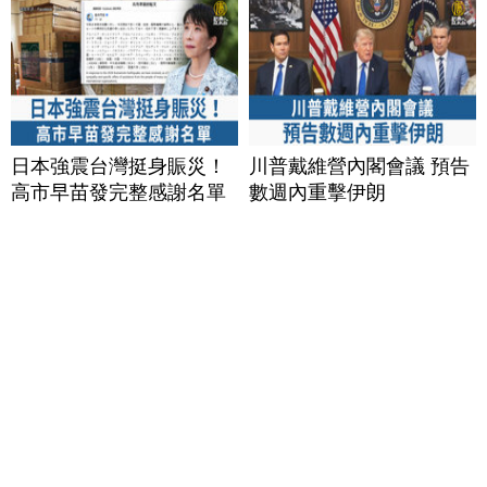
日本強震台灣挺身賑災！
川普戴維營內閣會議 預告
高市早苗發完整感謝名單
數週內重擊伊朗