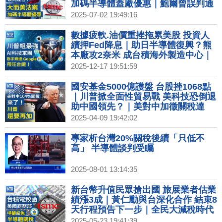
加碼半導體蓋廠優惠｜鮑爾曾誤判通
膨 現指夏季浮現！關稅將左右幅度？
2025-07-02 19:49:16
｜柏林動物園花式消暑 涼水SPA冷凍
水果冰塊解熱
數據疲軟.油價重挫拖累美股 投資人
續押Fed降息｜助日半導體復興？熊
本廠攻2奈米 成台積海外製造中心｜
台灣僅23%商品遭課稅 美主要貿易夥
2025-12-17 19:51:59
伴中最低｜中國零售數據創疫情來新
低 商場冷清關門倒閉｜北極圈芬蘭聖
國安基金5000億護盤 台股挫1068點
誕老人村 聖誕老人啟程送祝福
｜川普掀全面性貿易戰 美科技恐倒退
助中國領先？｜美對中加徵關稅達
104% 對港陸小額包裹增90%｜台積
2025-04-09 19:42:02
電被華為拖累！川普籲履行投資美國
承諾｜對等關稅生效！台基北北桃4
專家析台灣20%關稅後續「只低不
首長合體共商對策
高」 半導體談判受矚
2025-08-01 13:14:35
新台幣升值民眾搶出國 旅展業者估業
績漲3成｜黃仁勳與台深化合作 結束8
天行程預告下一步｜全民大減稅時代
來臨？川普《大而美》能解美債？｜
2025-05-23 19:41:39