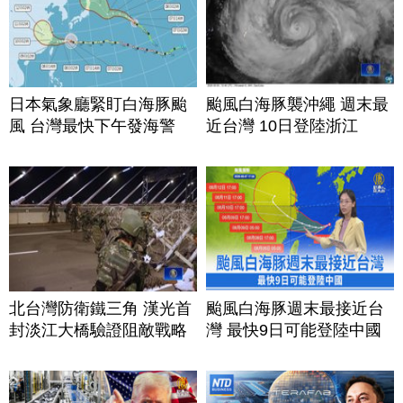
日本氣象廳緊盯白海豚颱
颱風白海豚襲沖繩 週末最
風 台灣最快下午發海警
近台灣 10日登陸浙江
北台灣防衛鐵三角 漢光首
颱風白海豚週末最接近台
封淡江大橋驗證阻敵戰略
灣 最快9日可能登陸中國