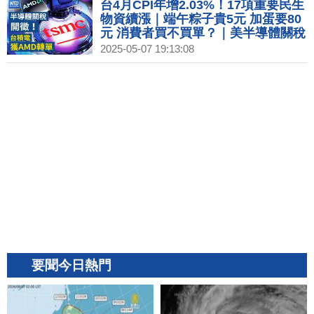
台4月CPI年增2.03%！17項重要民生
物資續漲｜端午粽子貴5元 加蛋要80
元 消費者買不買單？｜美半導體關稅
將公布 台經長：相信可談出好結果｜
2025-05-07 19:13:08
川普開徵半導體關稅！對台徵
100%？對中破200%？
要聞今日熱門