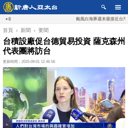
颱風白海豚週末最接近台灣 最快9
首頁
›
新聞
›
要聞
台積設廠促台德貿易投資 薩克森州
代表團將訪台
更新時間：2025-09-01 12:46:56