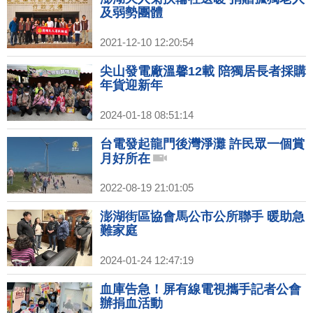
及弱勢團體
2021-12-10 12:20:54
尖山發電廠溫馨12載 陪獨居長者採購
年貨迎新年
2024-01-18 08:51:14
台電發起龍門後灣淨灘 許民眾一個賞
月好所在
2022-08-19 21:01:05
澎湖街區協會馬公市公所聯手 暖助急
難家庭
2024-01-24 12:47:19
血庫告急！屏有線電視攜手記者公會
辦捐血活動