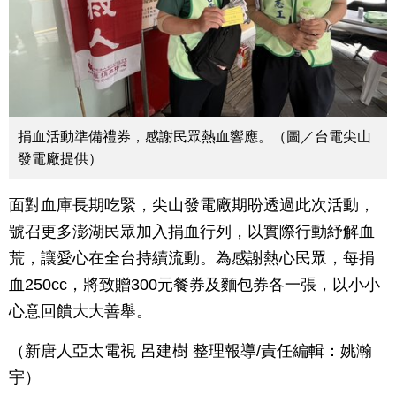
捐血活動準備禮券，感謝民眾熱血響應。（圖／台電尖山
發電廠提供）
面對血庫長期吃緊，尖山發電廠期盼透過此次活動，
號召更多澎湖民眾加入捐血行列，以實際行動紓解血
荒，讓愛心在全台持續流動。為感謝熱心民眾，每捐
血250cc，將致贈300元餐券及麵包券各一張，以小小
心意回饋大大善舉。
（新唐人亞太電視 呂建樹 整理報導/責任編輯：姚瀚
宇）