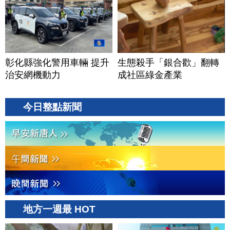
彰化縣強化警用車輛 提升
生態殺手「銀合歡」翻轉
治安網機動力
成社區綠金產業
今日整點新聞
地方一週最 HOT