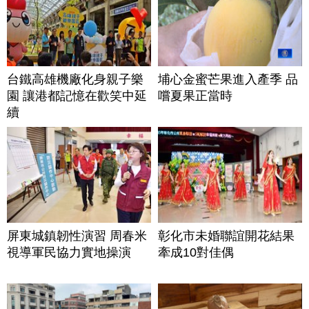
台鐵高雄機廠化身親子樂
埔心金蜜芒果進入產季 品
園 讓港都記憶在歡笑中延
嚐夏果正當時
續
屏東城鎮韌性演習 周春米
彰化市未婚聯誼開花結果
視導軍民協力實地操演
牽成10對佳偶