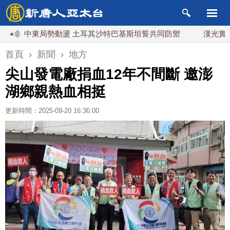
東局勢動盪 土耳其沙特巴基斯坦誓共同防禦
漢光實兵濱海緊
首頁
›
新聞
›
地方
尖山發電廠捐血12年不間斷 邀澎
湖鄉親熱血相挺
更新時間：2025-09-20 16:36:00