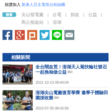
按讚加入
新唐人亞太電視台粉絲團
尖山發電廠
台電
捐血
公益
|
|
|
|
馬公捐血站
澎湖
|
相關新聞
全台鬧血荒！澎湖天人菊扶輪社號召
一起挽袖做公益
2021-10-13 09:44:04
澎湖尖山電廠復育荸薺 邀學子體驗田
園採收樂
2023-07-05 08:42:56