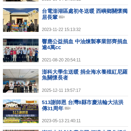
台電澎湖區處初冬送暖 西嶼鄉關懷獨
居長輩
2023-11-22 15:13:32
響應公益捐血 中油煉製事業部齊捐血
逾4萬cc
2021-08-20 20:54:11
澎科大學生送暖 捐全海水養殖紅尼羅
魚關懷長者
2025-12-11 19:57:17
513謝師恩 台灣8縣市慶法輪大法洪
傳31周年
2023-05-13 21:40:11