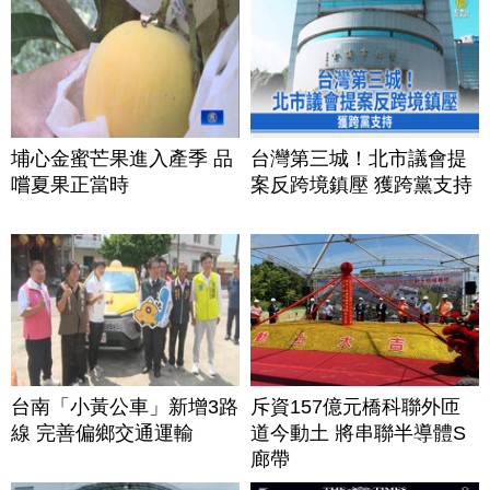
埔心金蜜芒果進入產季 品
台灣第三城！北市議會提
嚐夏果正當時
案反跨境鎮壓 獲跨黨支持
台南「小黃公車」新增3路
斥資157億元橋科聯外匝
線 完善偏鄉交通運輸
道今動土 將串聯半導體S
廊帶