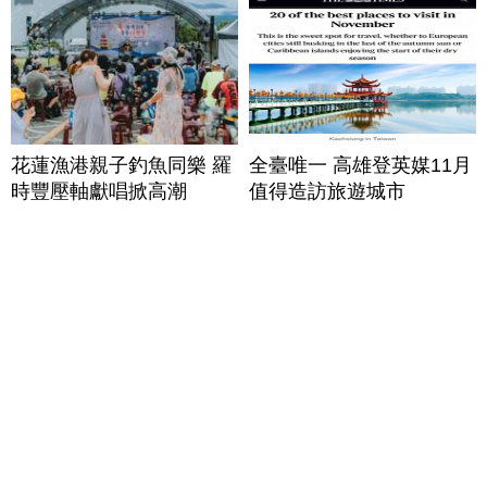
花蓮漁港親子釣魚同樂 羅
全臺唯一 高雄登英媒11月
時豐壓軸獻唱掀高潮
值得造訪旅遊城市