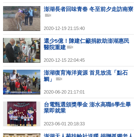
澎湖長者回味青春 冬至前夕走訪南寮
2020-12-19 21:15:40
還少5億！陳建仁籲捐款助澎湖惠民
醫院重建
2020-12-15 22:04:45
澎湖復育海洋資源 首見放流「點石
鯛」
2020-06-20 21:17:01
台電甄選頒獎學金 澎水高職6學生畢
業即就業
2023-06-01 20:18:33
澎湖天人菊扶輪社送暖 捐贈孤獨老人