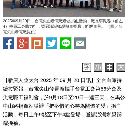
2025年9月20日，台電尖山發電廠發起捐血活動，廠長李鳳春（前左
4）率員工身體力行，號召澎湖鄉親熱血響應，紓解血荒。 （圖／台
電尖山發電廠提供）
【新唐人亞太台 2025 年 09 月 20 日訊】全台血庫持
續拉緊報，台電尖山發電廠攜手台電工會第56分會及
尖電職工福利會，於9月18日至20日一連三天，在馬公
中山路捐血站舉辦「把疼惜的心轉為關懷的愛」捐血
活動，每日上午9點至下午4點登場，邀請澎湖鄉親踴
躍挽袖。