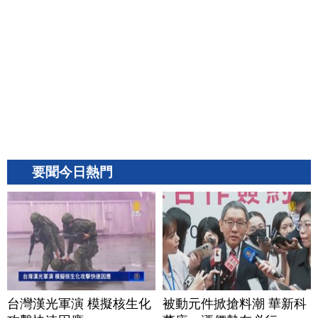
要聞今日熱門
台灣漢光軍演 模擬核生化
被動元件掀搶料潮 華新科