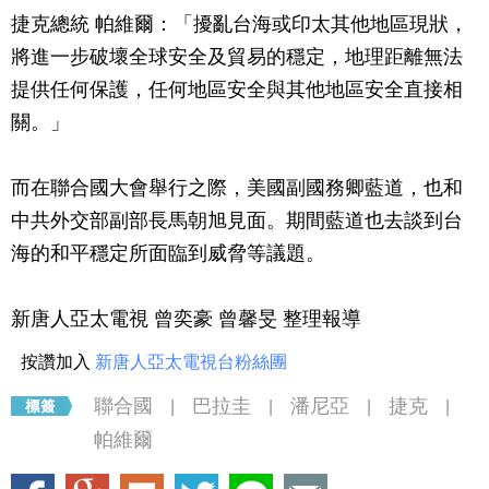
捷克總統 帕維爾：「擾亂台海或印太其他地區現狀，
將進一步破壞全球安全及貿易的穩定，地理距離無法
提供任何保護，任何地區安全與其他地區安全直接相
關。」
而在聯合國大會舉行之際，美國副國務卿藍道，也和
中共外交部副部長馬朝旭見面。期間藍道也去談到台
海的和平穩定所面臨到威脅等議題。
新唐人亞太電視 曾奕豪 曾馨旻 整理報導
按讚加入
新唐人亞太電視台粉絲團
聯合國
巴拉圭
潘尼亞
捷克
|
|
|
|
帕維爾