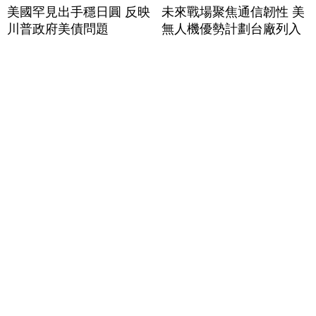
美國罕見出手穩日圓 反映
未來戰場聚焦通信韌性 美
川普政府美債問題
無人機優勢計劃台廠列入