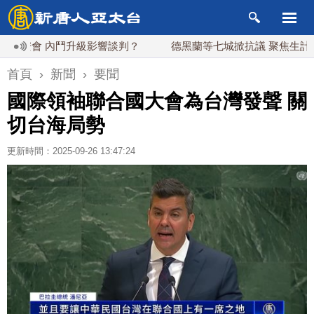
會 內鬥升級影響談判？
德黑蘭等七城掀抗議 聚焦生計問題和
首頁
›
新聞
›
要聞
國際領袖聯合國大會為台灣發聲 關
切台海局勢
更新時間：2025-09-26 13:47:24