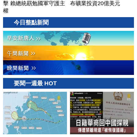
擊 賴總統勗勉國軍守護主
布礦業投資20億美元
權
今日整點新聞
要聞一週最 HOT