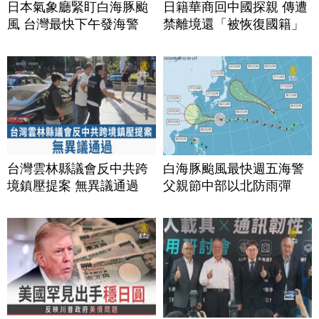
日本氣象廳緊盯白海豚颱
日籍華商回中國探親 傳遭
風 台灣最快下午發海警
禁離境還「被恢復國籍」
台灣雲林縣議會反中共跨
白海豚颱風最快週五海警
境鎮壓提案 無異議通過
父親節中部以北防雨彈