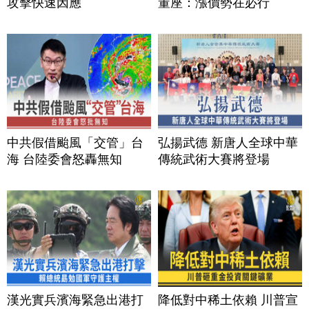
攻擊快速因應
董座：漲價勢在必行
中共假借颱風「交管」台
弘揚武德 新唐人全球中華
海 台陸委會怒轟無知
傳統武術大賽將登場
漢光實兵濱海緊急出港打
降低對中稀土依賴 川普宣