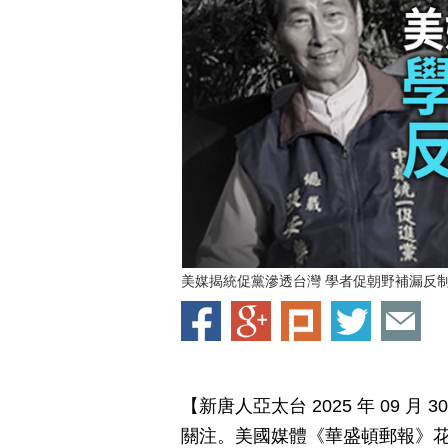
美媒揭統促黨滲透台灣 學者促朝野補漏反
【新唐人亞太台 2025 年 09 
關注。美國媒體《華盛頓郵報》