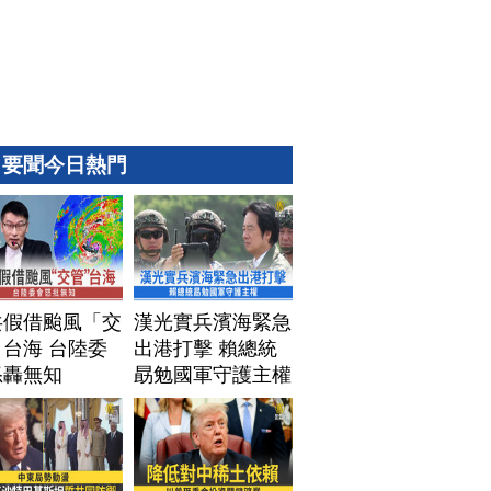
要聞今日熱門
共假借颱風「交
漢光實兵濱海緊急
台海 台陸委
出港打擊 賴總統
怒轟無知
勗勉國軍守護主權