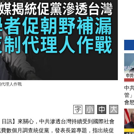
制代理人作戰
中
管」
會
月 30 日訊】來關心，中共滲透台灣持續受到國際社會
花費數個月調查統促黨，發表長篇專題，指出統促