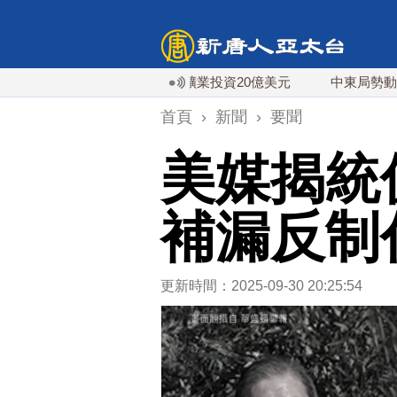
對中稀土依賴 川普宣布礦業投資20億美元
中東局勢動盪 土耳
首頁
›
新聞
›
要聞
美媒揭統
補漏反制
更新時間：2025-09-30 20:25:54