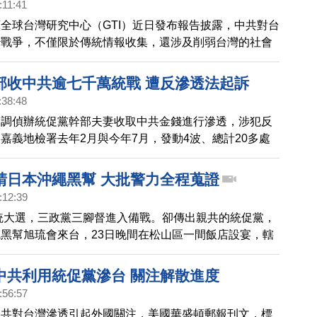
:11:41
全球台灣研究中心（GTI）近日發布報告披露，中共對台
治戰爭，不僅限於傳統情報收集，還涉及削弱台灣的社會
度與抵抗意志。報告示警，中共投入大量財務與人力滲透
台灣政府與社會需要提高警覺，包括實施外國代理人登記
部收中共逾七千萬統戰 遭反滲透法起訴
強對間諜活動的法律懲罰。
:38:48
檢調偵辦統促黨幹部夫妻收取中共金錢進行滲透，涉犯反
嘉義地檢署去年2月與今年7月，發動4波、總計20多處
案電子設備與帳冊，並傳喚49人。嘉義地檢署日前偵查
違法事證明確，以違反反滲透法、選罷法等罪嫌起訴兩
請日本沖繩黑幫 大批警力全程蒐證
:12:39
總統大選，三政黨三腳督進入備戰。卻傳出親共的統促黨，
黑幫旭琉會來台，23日晚間在松山區一間飯店設宴，轄
3名警力，一一盤查。
中共利用統促黨滲台 關注解散進度
:56:57
中共對台灣滲透引起外國關注，美國華盛頓郵報刊文，標