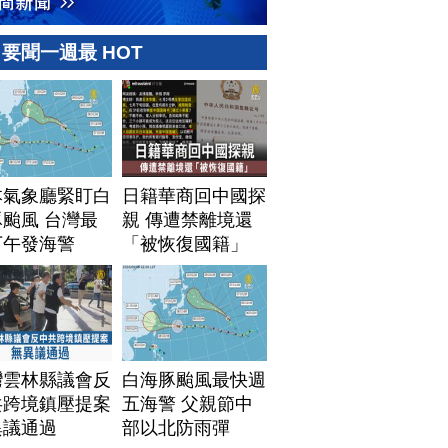
要聞一週最 HOT
本氣象廳緊盯白
日籍華商回中國探
颱風 台灣最
親 傳遭禁離境還
下午發海警
「被恢復國籍」
灣雲林縣議會反
白海豚颱風最快週
共跨境鎮壓提案
五海警 父親節中
異議通過
部以北防雨彈