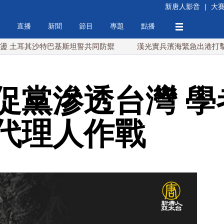
新唐人影音
|
大
直播
新聞
節目
專題
點播
其沙特巴基斯坦誓共同防禦
漢光實兵濱海緊急出港打擊 賴總
促黨滲透台灣 學
代理人作戰