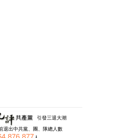
引發三退大潮
前退出中共黨、團、隊總人數
64,876,877
人