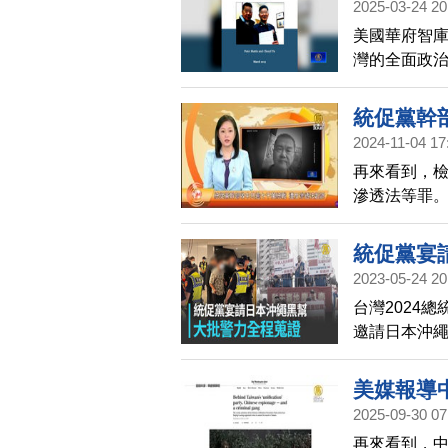
2025-03-24 20
美國華府智庫
灣的全面政
凝聚力、制
台灣社會，
統促黨幹
制度，並加
2024-11-04 17
再來看到，
滲透法等罪。
搜索，扣得作
終結，認為
統促黨宴
人。
2023-05-24 20
台灣2024
邀請日本沖繩
區警方出動8
美媒報導
2025-09-30 07
再來看到，