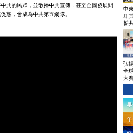
評中共的民眾，並散播中共宣傳，甚至企圖發展間
中東
統促黨，會成為中共第五縱隊。
耳
誓
弘揚
全
大