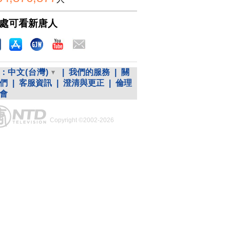
處可看新唐人
：
中文(台灣)
|
我們的服務
|
關
們
|
客服資訊
|
澄清與更正
|
倫理
會
Copyright ©2002-2026