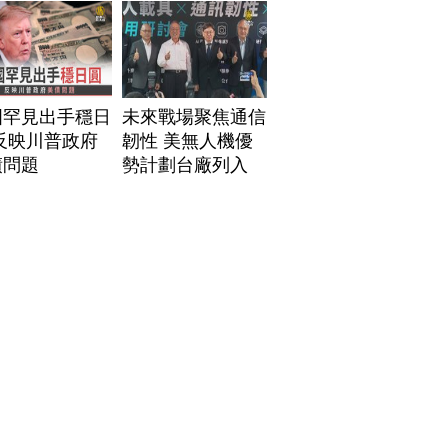
國罕見出手穩日
未來戰場聚焦通信
反映川普政府
韌性 美無人機優
債問題
勢計劃台廠列入