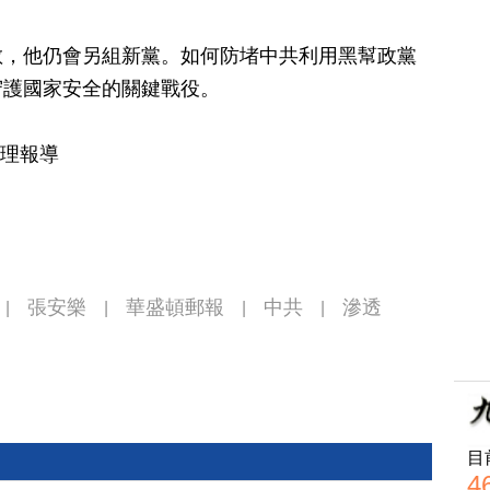
散，他仍會另組新黨。如何防堵中共利用黑幫政黨
守護國家安全的關鍵戰役。
整理報導
張安樂
華盛頓郵報
中共
滲透
|
|
|
|
目
4