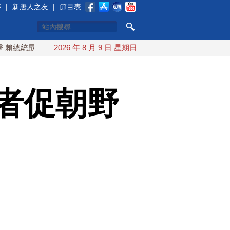
賽
|
新唐人之友
|
節目表
統勗勉國軍守護主權
2026 年 8 月 9 日 星期日
中共假借颱風「交管」台海 台陸委會怒轟
者促朝野