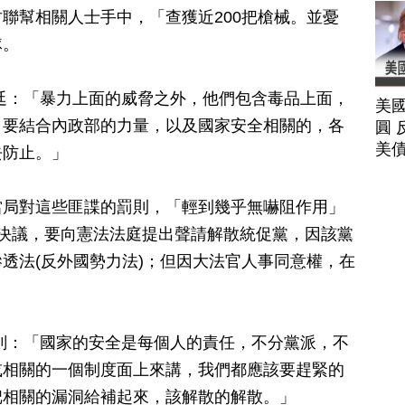
聯幫相關人士手中，「查獲近200把槍械。並憂
隊。
廷：「暴力上面的威脅之外，他們包含毒品上面，
美
。要結合內政部的力量，以及國家安全相關的，各
圓 
美
去防止。」
當局對這些匪諜的罰則，「輕到幾乎無嚇阻作用」
決議，要向憲法法庭提出聲請解散統促黨，因該黨
透法(反外國勢力法)；但因大法官人事同意權，在
。
釗：「國家的安全是每個人的責任，不分黨派，不
或相關的一個制度面上來講，我們都應該要趕緊的
把相關的漏洞給補起來，該解散的解散。」