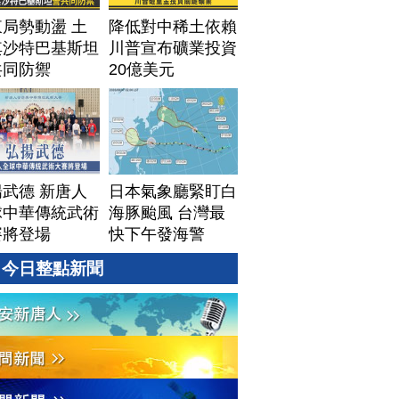
局勢動盪 土
降低對中稀土依賴
其沙特巴基斯坦
川普宣布礦業投資
共同防禦
20億美元
武德 新唐人
日本氣象廳緊盯白
球中華傳統武術
海豚颱風 台灣最
賽將登場
快下午發海警
今日整點新聞