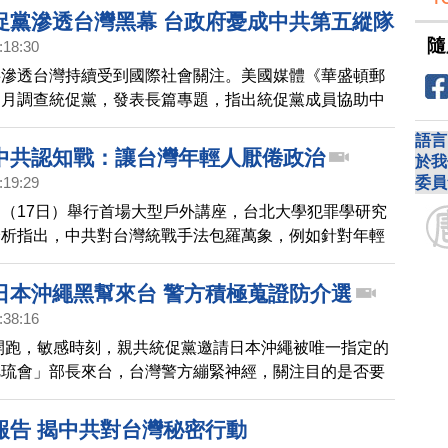
促黨滲透台灣黑幕 台政府憂成中共第五縱隊
隨
:18:30
共滲透台灣持續受到國際社會關注。美國媒體《華盛頓郵
個月調查統促黨，發表長篇專題，指出統促黨成員協助中
恐嚇批評中共的民眾，並散播中共宣傳，甚至企圖發展間
語言
導說，台灣政府憂心統促黨，會成為中共第五縱隊。
中共認知戰：讓台灣年輕人厭倦政治
於我
委員
:19:29
（17日）舉行首場大型戶外講座，台北大學犯罪學研究
分析指出，中共對台灣統戰手法包羅萬象，例如針對年輕
訊息的認知戰，目的之一是要讓年輕族群厭倦政治。
日本沖繩黑幫來台 警方積極蒐證防介選
:38:16
舉開跑，敏感時刻，親共統促黨邀請日本沖繩被唯一指定的
旭琉會」部長來台，台灣警方繃緊神經，關注目的是否要
年選舉，警方密切蒐證。
報告 揭中共對台灣秘密行動