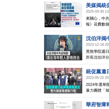
美媒揭統
2025-09-30 13
來關心，中
報》花費數
共，在台灣
諜網路，報
沈伯洋揭
2023-12-18 20
黑熊學院週日
所長沈伯洋
人散播真假
統促黨邀
2023-05-22 20
2024年選
暴力團體「
介入2024
華府智庫