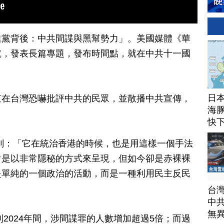
進黨背後：中共間諜與黑幫勢力」。美國媒體《華
黨，發表長篇專題，發布時間點，就在中共十一國
日
京在台灣恐嚇批評中共的民眾，並散播中共宣傳，
海豚
」
快
釗：「它在統治香港的時候，也是用這樣一個手法
常是以非常隱秘的方式來呈現，但如今卻是赤裸裸
是單純的一個政治的活動，而是一種利用民主反民
台
中
無
到2024年間，涉間諜罪的人數增加超過5倍；而過