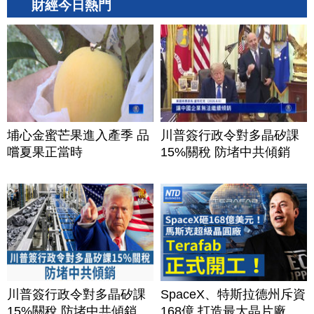
財經今日熱門
埔心金蜜芒果進入產季 品
川普簽行政令對多晶矽課
嚐夏果正當時
15%關稅 防堵中共傾銷
川普簽行政令對多晶矽課
SpaceX、特斯拉德州斥資
15%關稅 防堵中共傾銷
168億 打造最大晶片廠