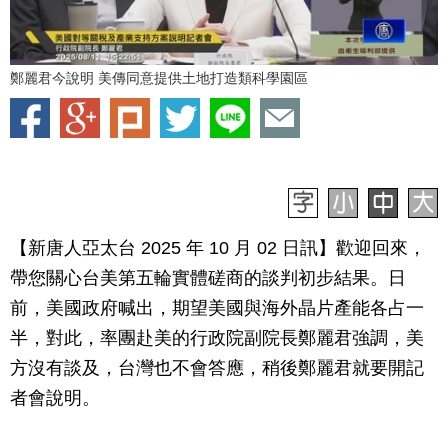
鄭麗君今說明 美傳同意提供土地打造類科學園區
【新唐人亞太台 2025 年 10 月 02 日訊】歡迎回來，
帶您關心台美第五輪實體磋商的談判初步結果。日
前，美國政府喊出，期望美國與海外晶片產能各占一
半，對此，率團赴美的行政院副院長鄭麗君強調，美
方沒有談及，台灣也不會答應，稍後鄭麗君就要開記
者會說明。