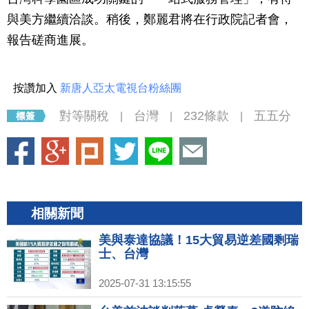
與美方繼續洽談。稍後，鄭麗君將在行政院記者會，
報告磋商進展。
按讚加入
新唐人亞太電視台粉絲團
對等關稅
台灣
232條款
五五分
|
|
|
相關新聞
美與泰達協議！15大貿易逆差國剩瑞
士、台灣
2025-07-31 13:15:55