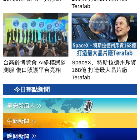
Terafab
台高齡博覽會 AI多模態監
SpaceX、特斯拉德州斥資
測服 傷口照護平台亮相
168億 打造最大晶片廠
Terafab
今日整點新聞