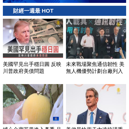
財經一週最 HOT
美國罕見出手穩日圓 反映
未來戰場聚焦通信韌性 美
川普政府美債問題
無人機優勢計劃台廠列入