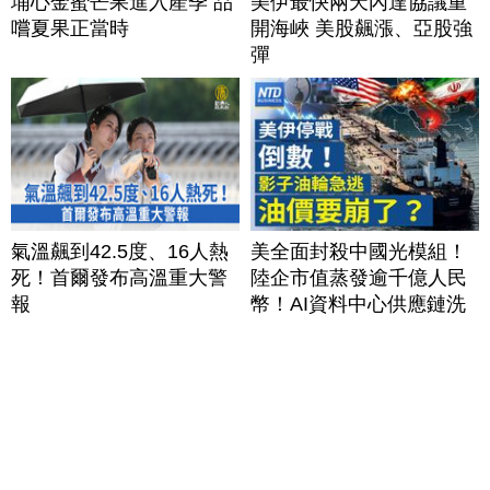
埔心金蜜芒果進入產季 品
美伊最快兩天內達協議重
嚐夏果正當時
開海峽 美股飆漲、亞股強
彈
氣溫飆到42.5度、16人熱
美全面封殺中國光模組！
死！首爾發布高溫重大警
陸企市值蒸發逾千億人民
報
幣！AI資料中心供應鏈洗
牌？台灣喜迎轉單！成關
鍵樞紐？｜#財經新聞
│20260805 (三)