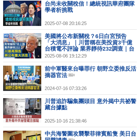
台尚未收關稅信！總統視訊華府團隊
學者析挑戰
2025-07-08 20:16:25
美國將公布新關稅？6日白宮預告
「大消息」｜川普稱在美投資3千億
台積電不評論 業界靜待232調查｜台
積電洩密案3人遭羈押禁見 東京威力
2025-08-06 19:12:29
科創股價重創｜貝森特退出！川普：
聯準會主席人選縮小至4人
前中軍醫來台曝罪行 朝野立委推反活
摘器官法
2024-07-16 07:33:26
川普追詐騙集團頭目 意外揭中共祕警
藏台據點
2025-10-16 21:38:46
中共海警圍攻襲擊菲律賓船隻 美日台