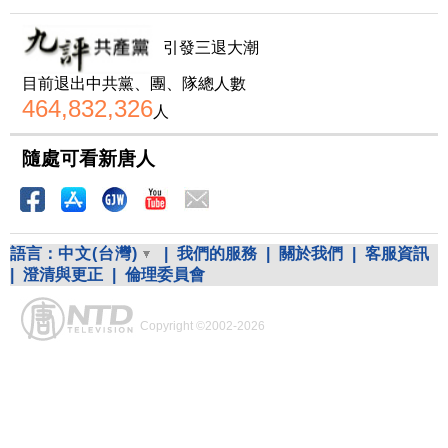
引發三退大潮
目前退出中共黨、團、隊總人數
464,832,326
人
隨處可看新唐人
語言：
中文(台灣)
|
我們的服務
|
關於我們
|
客服資訊
|
澄清與更正
|
倫理委員會
Copyright ©2002-2026