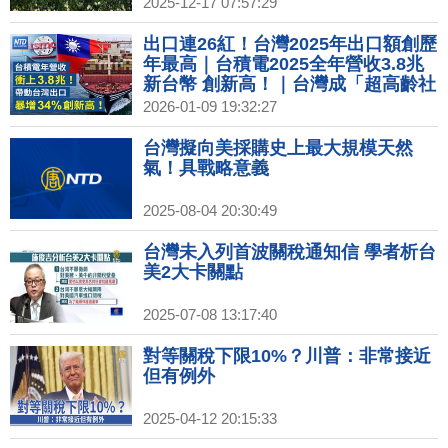
2025-12-17 07:57:29
出口連26紅！台灣2025年出口額創歷
年最高｜台積電2025全年營收3.8兆
新台幣 創新高！｜台灣成「超高齡社
會」！65歲以上人口逾20％｜全球石
2026-01-09 19:32:27
油巨頭今赴華府會川普 討論委內瑞拉
石油
台灣擬向美採購史上最大規模天然
氣！具戰略意義
2025-08-04 20:30:49
台灣未入列首波關稅通知信 學者析台
美2大卡關點
2025-07-08 13:17:40
對等關稅下限10%？川普：非常接近
但有例外
2025-04-12 20:15:33