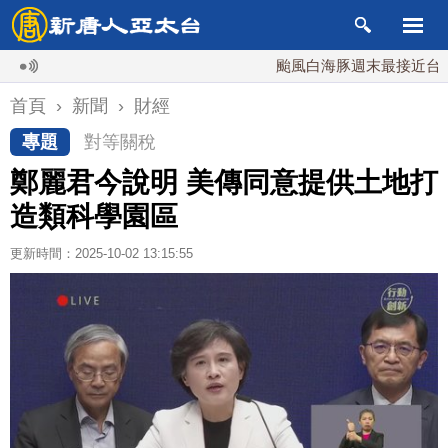
颱風白海豚週末最接近台灣 最快
首頁
›
新聞
›
財經
專題
對等關稅
鄭麗君今說明 美傳同意提供土地打
造類科學園區
更新時間：2025-10-02 13:15:55