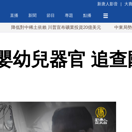
新唐人影音
|
大
直播
新聞
節目
專題
點播
低對中稀土依賴 川普宣布礦業投資20億美元
中東局勢動盪 土
嬰幼兒器官 追查