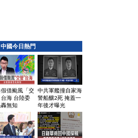
中國今日熱門
共假借颱風「交
中共軍艦撞自家海
台海 台陸委
警船釀2死 掩蓋一
怒轟無知
年後才曝光