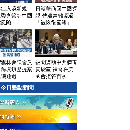
共出入境新規
日籍華商回中國探
陸委會籲赴中國
親 傳遭禁離境還
估風險
「被恢復國籍」
灣雲林縣議會反
被問資助中共病毒
共跨境鎮壓提案
實驗室 福奇在美
異議通過
國會拒答百次
今日整點新聞