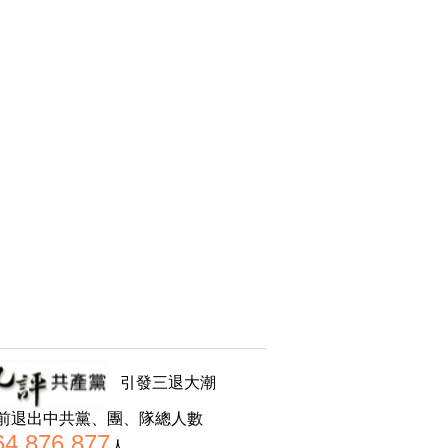
引發三退大潮
前退出中共黨、團、隊總人數
64,876,877
人