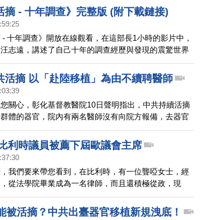
摘 - 十年調查》完整版 (附下載鏈接)
:59:25
 - 十年調查》開放在線觀看，在這部長1小時的影片中，
醫汪志遠，講述了自己十年的調查經歷與發現的震驚世界
共活摘 以「赴陸移植」為由不續聘醫師
:03:39
您關心，彰化基督教醫院10日聲明指出，中共持續活摘
等群體的器官，院內有兩名醫師沒有向院方報備，去器官
中國大陸進行器官移植手術，有違反醫療倫理的疑慮，因
聘兩名醫師。
 比利時議員被薦下屆歐議會主席
:37:30
聞，我們要來帶您看到，在比利時，有一位聾啞女士，經
力，從法學院畢業成為一名律師，而且還積極從政，現
洲議會第三大黨團的副主席。我們在比利時的記者，為您
，這位被推薦為下屆歐洲議會主席的女鬥士。
就能被活摘？中共出臺器官移植新規洩底！