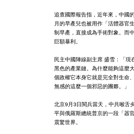
追查國際報告指，近年來，中國
月的早產兒也被用作「活體器官
制早產，直接成為手術對象。而
巨額暴利。
民主中國陣線副主席 盛雪：「現
黑色的產業鏈。為什麼能夠這麼
個政權它本身它就是完全對生命
無感的這麼一個邪惡的團夥。」
北京9月3日閱兵當天，中共喉舌
平與俄羅斯總統普京的一段「器官
震驚世界。