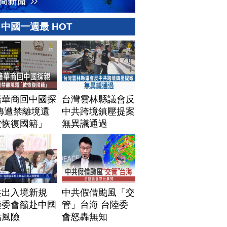
中國一週最 HOT
籍華商回中國探
台灣雲林縣議會反
傳遭禁離境還
中共跨境鎮壓提案
被恢復國籍」
無異議通過
共出入境新規
中共假借颱風「交
陸委會籲赴中國
管」台海 台陸委
估風險
會怒轟無知