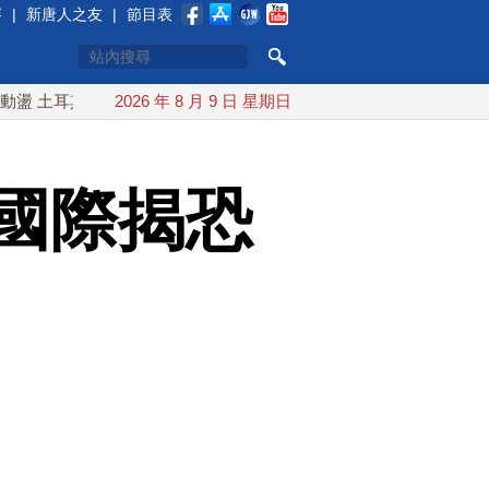
賽
|
新唐人之友
|
節目表
耳其沙特巴基斯坦誓共同防禦
2026 年 8 月 9 日 星期日
漢光實兵濱海緊急出港打擊 賴總
國際揭恐