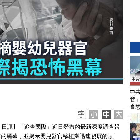
中
管」
會
月 04 日訊】「追查國際」近日發布的最新深度調查報
官的黑幕，並揭示嬰兒器官移植業迅速發展的原