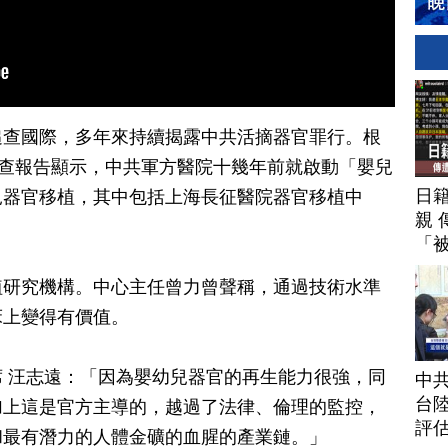
追查國際，多年來持續揭露中共活摘器官罪行。根
調查報告顯示，中共軍方醫院十幾年前就啟動「嬰兒
日
兒器官移植，其中包括上海長征醫院器官移植中
親 
「
植研究機構。中心主任曾力曾聲稱，通過技術水準
床上變得有價值。
 汪志遠：「因為嬰幼兒器官的再生能力很強，同
中
台
加上這是官方主導的，越過了法律、倫理的監控，
評
和最有潛力的人體金礦的血腥的產業鏈。」