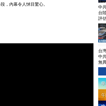
手段，內幕令人怵目驚心。
中
台
評
台
中
無