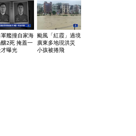
共軍艦撞自家海
颱風「紅霞」過境
釀2死 掩蓋一
廣東多地現洪災
後才曝光
小孩被捲飛