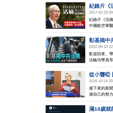
紀錄片《活
2017-02-23 09
紀錄片《活摘
中國航空軍
的結果。
彰基揭中
2022-06-10 22
歡迎回來。帶
法輪功學員
來源不明的
此決定不續
從小聾啞
2016-10-24 20
接下來的新
過自己的努
在，她是歐
近距離採訪
滿18歲