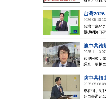
會關注中共跨
夕，在台北
台灣20
現場許多民
2026-05-19 13
「萌友」成
台灣年底的
根據網路口
清德，累計聲
人，也是榜單
遭中共跨
筆的兩倍以
2025-11-13 07
黨主席鄭麗
歡迎回來，
調查，更揚
強調，自己
防中共扭
2025-05-08 08
來看到，5月
各自舉辦紀念