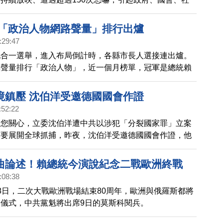
境鎮壓；在澳洲、美國等多國放映也遭遇恐嚇。228前
西門町街頭，有記者會與遊行，呼籲拒絕紅色跨境鎮壓，
26「政治人物網路聲量」排行出爐
眾揮舞旗幟，加入遊行隊伍，包括關心中國影星于朦朧的
:29:47
員。
九合一選舉，進入布局倒計時，各縣市長人選接連出爐。
碑聲量排行「政治人物」，近一個月榜單，冠軍是總統賴
量高達約222.7萬筆，是名副其實的台灣政壇輿情第一
第二名的民進黨立委、台北市長參選人沈伯洋，92.5萬
境鎮壓 沈伯洋受邀德國國會作證
上。接下來第三到第五名，分別是台北市長蔣萬安、國民
:52:22
文，與民眾黨籍的台北市前市長柯文哲。
帶您關心，立委沈伯洋遭中共以涉犯「分裂國家罪」立案
言要展開全球抓捕，昨夜，沈伯洋受邀德國國會作證，他
是為全球民主而戰，台灣永不退縮。
曲論述！賴總統今演說紀念二戰歐洲終戰
:08:38
8日，二次大戰歐洲戰場結束80周年，歐洲與俄羅斯都將
儀式，中共黨魁將出席9日的莫斯科閱兵。