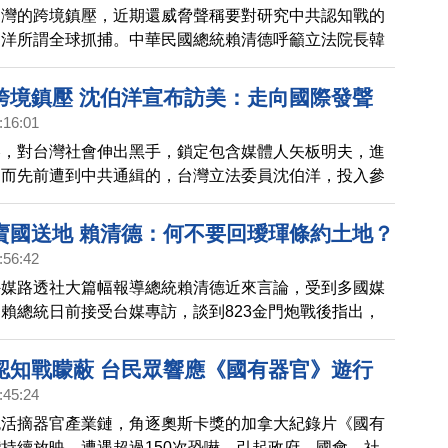
台灣的跨境鎮壓，近期還威脅聲稱要對研究中共認知戰的
伯洋所謂全球抓捕。中華民國總統賴清德呼籲立法院長韓
韓國瑜則反過來要求賴清德收回「中共是境外敵對勢力」
德今天（17日）受訪說，面對境外敵對勢力威脅，應該
跨境鎮壓 沈伯洋宣布訪美：走向國際發聲
不應該替侵略者找藉口。
:16:01
壓，對台灣社會伸出黑手，鎖定包含媒體人矢板明夫，進
。而先前遭到中共通緝的，台灣立法委員沈伯洋，投入參
長後，15日宣布將啟程訪問美國。對於是否擔心在境
跨境脅迫？沈伯洋表示，「最好的反擊」就是走向國際發
賣國送地 賴清德：何不要回璦琿條約土地？
:56:42
外媒路透社大篇幅報導總統賴清德近來言論，受到多國媒
賴總統日前接受台媒專訪，談到823金門炮戰後指出，
的，根本就不是為了中國領土問題，否則，中共現在就會
回龐大的中國土地。
認知戰矇蔽 台民眾響應《國有器官》遊行
:45:24
色活摘器官產業鏈，角逐奧斯卡獎的加拿大紀錄片《國有
持續放映、遭遇超過150次恐嚇，引起政府、國會、社