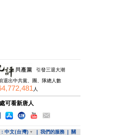
引發三退大潮
前退出中共黨、團、隊總人數
64,772,481
人
處可看新唐人
：
中文(台灣)
|
我們的服務
|
關