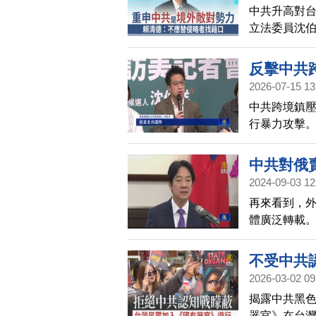
中共升高對
立法委員沈
國瑜表態，
的說法。賴清
反擊中共
一致對外，
2026-07-15 13
中共跨境鎮
行暴力攻擊
選首都台北市
外，遭中共
中共對俄
聲。
2024-09-03 12
再來看到，
體廣泛轉載。
中共侵台目
和俄羅斯討
不受中共
2026-03-02 09
揭露中共黑
器官》在台灣