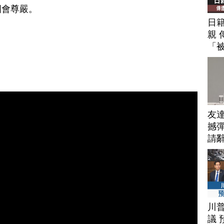
國會尊嚴。
日
親 
「
友
撼彈
請
川
議 