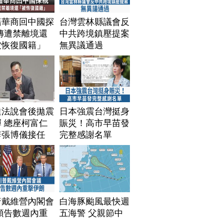
籍華商回中國探
台灣雲林縣議會反
傳遭禁離境還
中共跨境鎮壓提案
被恢復國籍」
無異議通過
達法說會後拋震
日本強震台灣挺身
 總座柯富仁
賑災！高市早苗發
辭張博儀接任
完整感謝名單
普戴維營內閣會
白海豚颱風最快週
預告數週內重
五海警 父親節中