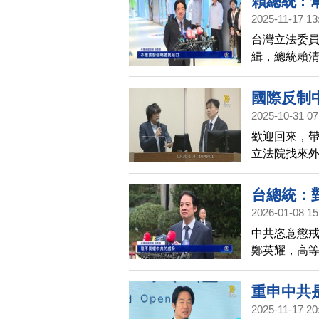
賴總統 :
2025-11-17 13
台灣立法委
緝，總統賴
洋，但遭韓
腳被民進黨
國際反制
2025-10-31 07
歡迎回來，
立法院找來
行徑，可能
台總統：
2026-01-08 15
中共恣意懲
鄭英耀，高
清德上午受
重申中共
2025-11-17 20
口