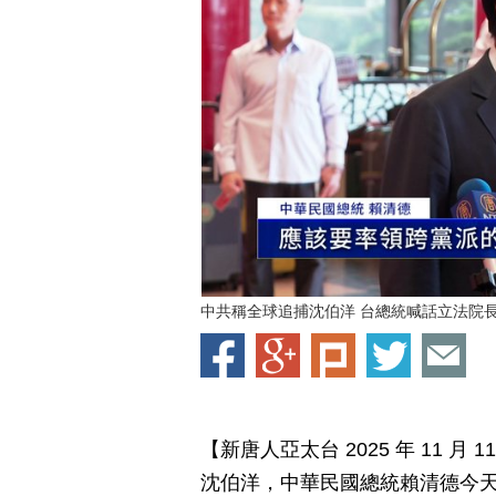
中共稱全球追捕沈伯洋 台總統喊話立法院
【新唐人亞太台 2025 年 11 
沈伯洋，中華民國總統賴清德今天