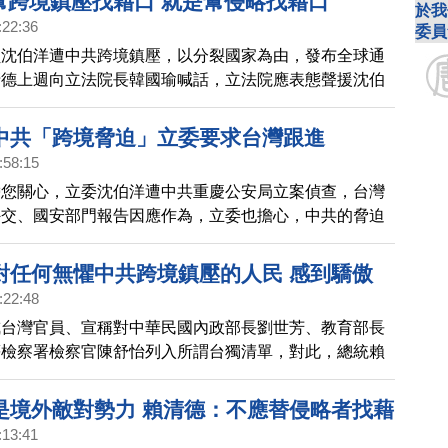
 幫跨境鎮壓找藉口 就是幫侵略找藉口
於我
:22:36
委員
員沈伯洋遭中共跨境鎮壓，以分裂國家為由，發布全球通
清德上週向立法院長韓國瑜喊話，立法院應表態聲援沈伯
國瑜批評「自己生病要別人吃藥」，還說台海安全的四隻
打斷三隻。
中共「跨境脅迫」立委要求台灣跟進
:58:15
帶您關心，立委沈伯洋遭中共重慶公安局立案偵查，台灣
外交、國安部門報告因應作為，立委也擔心，中共的脅迫
將擴及國際賽事或一般民眾。
對任何無懼中共跨境鎮壓的人民 感到驕傲
:22:48
戒台灣官員、宣稱對中華民國內政部長劉世芳、教育部長
等檢察署檢察官陳舒怡列入所謂台獨清單，對此，總統賴
訪，他對任何一個無懼中共跨境鎮壓的民眾，感到驕傲。
是境外敵對勢力 賴清德：不應替侵略者找藉
:13:41