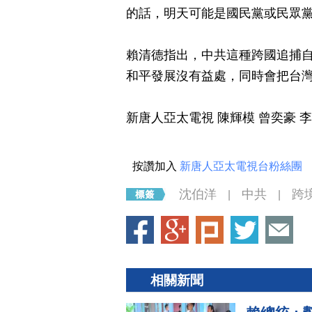
的話，明天可能是國民黨或民眾
賴清德指出，中共這種跨國追捕
和平發展沒有益處，同時會把台
新唐人亞太電視 陳輝模 曾奕豪 
按讚加入
新唐人亞太電視台粉絲團
沈伯洋
中共
跨
|
|
相關新聞