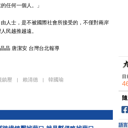
黨的任何一個人。」
自由人士，是不被國際社會所接受的，不僅對兩岸
灣人民越推越遠。
李晶晶 唐潔安 台灣台北報導
目
境鎮壓
賴清德
韓國瑜
|
|
4
隨
語言