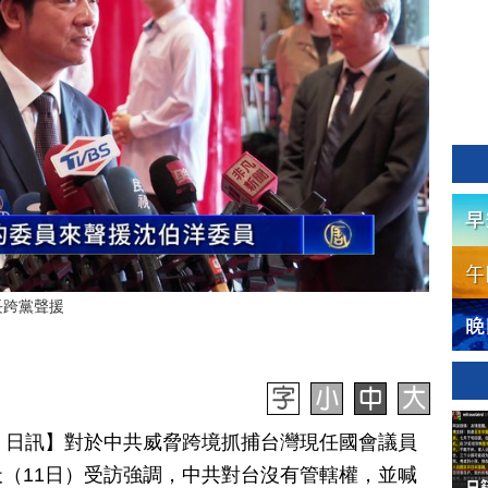
長跨黨聲援
月 11 日訊】對於中共威脅跨境抓捕台灣現任國會議員
（11日）受訪強調，中共對台沒有管轄權，並喊