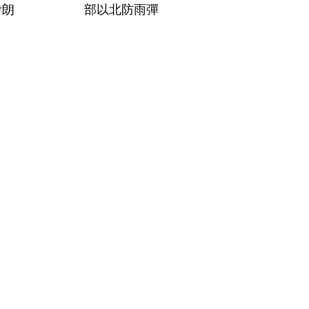
伊朗
部以北防雨彈