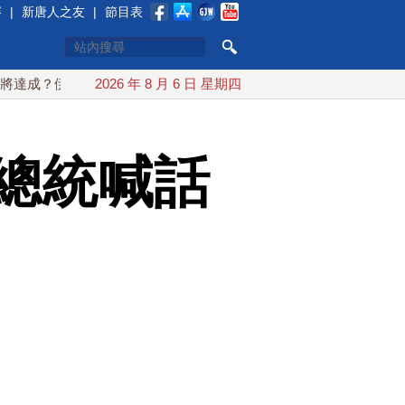
賽
|
新唐人之友
|
節目表
伊朗傳不收通行費
2026 年 8 月 6 日 星期四
配合漢光 總統賴清德親登雲豹前進圓山指
總統喊話