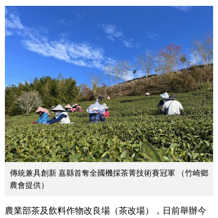
傳統兼具創新 嘉縣首奪全國機採茶菁技術賽冠軍 （竹崎鄉
農會提供）
農業部茶及飲料作物改良場（茶改場），日前舉辦今