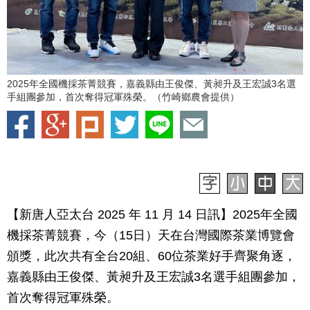
2025年全國機採茶菁競賽，嘉義縣由王俊傑、黃昶升及王宏誠3名選
手組團參加，首次奪得冠軍殊榮。（竹崎鄉農會提供）
【新唐人亞太台 2025 年 11 月 14 日訊】2025年全國
機採茶菁競賽，今（15日）天在台灣國際茶業博覽會
頒獎，此次共有全台20組、60位茶業好手齊聚角逐，
嘉義縣由王俊傑、黃昶升及王宏誠3名選手組團參加，
首次奪得冠軍殊榮。