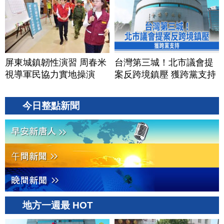
屏東城鎮韌性演習 周春米
台灣第三城！北市議會提
視導軍民協力實地操演
案反跨境鎮壓 獲跨黨支持
今日整點新聞
地方一週最 HOT