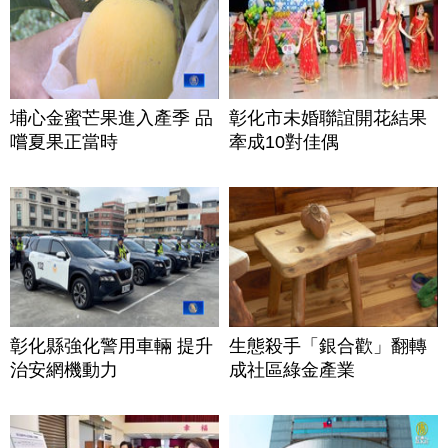
埔心金蜜芒果進入產季 品
彰化市未婚聯誼開花結果
嚐夏果正當時
牽成10對佳偶
彰化縣強化警用車輛 提升
生態殺手「銀合歡」翻轉
治安網機動力
成社區綠金產業