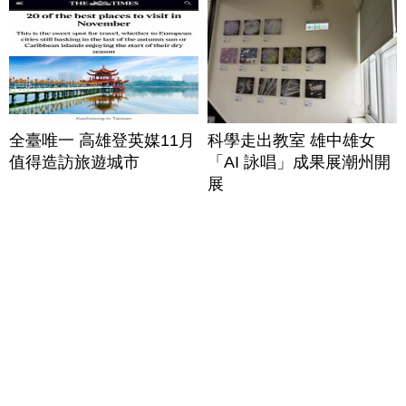
全臺唯一 高雄登英媒11月
科學走出教室 雄中雄女
值得造訪旅遊城市
「AI 詠唱」成果展潮州開
展