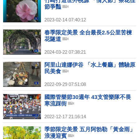
竹崎打造世外桃源 「情人節」茶花佳
節爭豔
2023-02-14 07:40:12
春季限定美景 全台最長2.5公里苦楝
花隧道
2024-03-22 07:38:21
阿里山達娜伊谷 「水上餐廳」體驗原
民美食
2022-09-29 07:51:08
國際管樂節30週年 43支管樂隊不畏
寒流踩街
2022-12-17 21:16:14
季節限定美景 五月阿勃勒「黃金雨」
浪漫迎賓