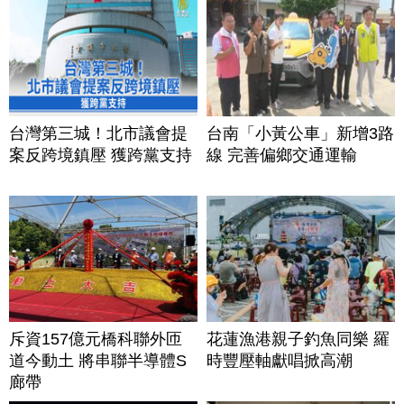
台灣第三城！北市議會提
台南「小黃公車」新增3路
案反跨境鎮壓 獲跨黨支持
線 完善偏鄉交通運輸
斥資157億元橋科聯外匝
花蓮漁港親子釣魚同樂 羅
道今動土 將串聯半導體S
時豐壓軸獻唱掀高潮
廊帶