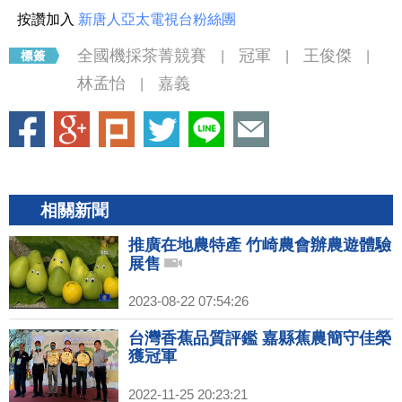
按讚加入
新唐人亞太電視台粉絲團
全國機採茶菁競賽
冠軍
王俊傑
|
|
|
林孟怡
嘉義
|
相關新聞
推廣在地農特產 竹崎農會辦農遊體驗
展售
2023-08-22 07:54:26
台灣香蕉品質評鑑 嘉縣蕉農簡守佳榮
獲冠軍
2022-11-25 20:23:21