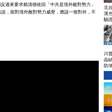
則反過來要求賴清德收回「中共是境外敵對勢力」
北
訪說，面對境外敵對勢力威脅，應該一致對外，不
漢
驗
川
晶矽
防