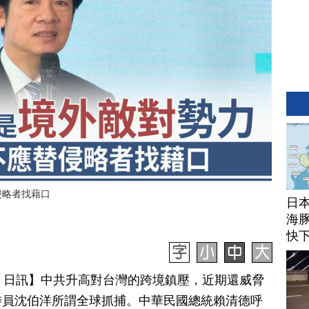
侵略者找藉口
日
海豚
快
月 17 日訊】中共升高對台灣的跨境鎮壓，近期還威脅
委員沈伯洋所謂全球抓捕。中華民國總統賴清德呼