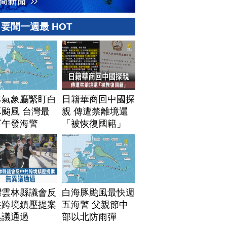
要聞一週最 HOT
本氣象廳緊盯白
日籍華商回中國探
颱風 台灣最
親 傳遭禁離境還
下午發海警
「被恢復國籍」
灣雲林縣議會反
白海豚颱風最快週
共跨境鎮壓提案
五海警 父親節中
異議通過
部以北防雨彈