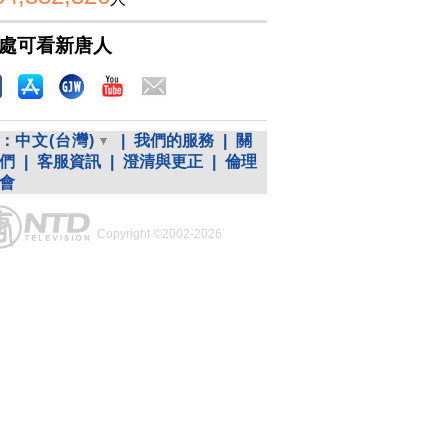
處可看新唐人
：
中文(台灣)
|
我們的服務
|
關
們
|
客服資訊
|
澄清與更正
|
倫理
會
Copyright ©2002-2026