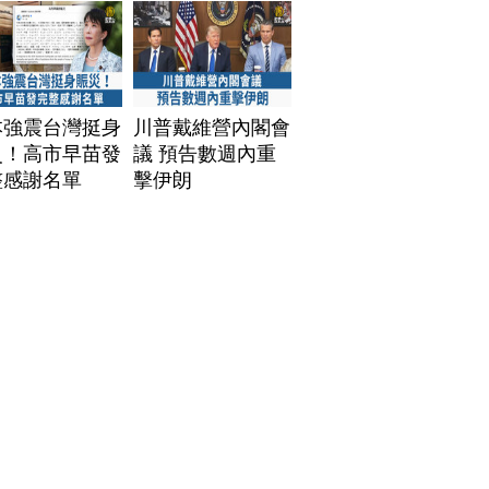
本強震台灣挺身
川普戴維營內閣會
災！高市早苗發
議 預告數週內重
整感謝名單
擊伊朗