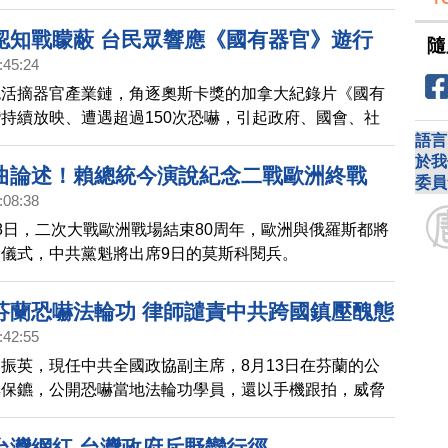
的，根本就不是為了中國領土問題，否則，中共現在就會
回龐大的中國土地。
認知戰矇蔽 台民眾響應《國有器官》遊行
隨
:45:24
色活摘器官產業鏈，角逐奧斯卡獎的加拿大紀錄片《國有
持續放映、遭遇超過150次恐嚇，引起政府、國會、社
語言
境鎮壓；在澳洲、美國等多國放映也遭遇恐嚇。228前
於我
西門町街頭，有記者會與遊行，呼籲拒絕紅色跨境鎮壓，
曲論述！賴總統今演說紀念二戰歐洲終戰
委員
眾揮舞旗幟，加入遊行隊伍，包括關心中國影星于朦朧的
:08:38
員。
8日，二次大戰歐洲戰場結束80周年，歐洲與俄羅斯都將
儀式，中共黨魁將出席9日的莫斯科閱兵。
芬蘭恐嚇法輪功 律師譴責中共跨國鎮壓醜態
:42:55
振英，現任中共全國政協副主席，8月13日在芬蘭的公
群保鑣，公開恐嚇當地法輪功學員，還以手機跟拍，威脅
在這起事件發生的四個月前，也有兩名中國籍男子，手機
羞辱當地法輪功學員。國際調查組織追蹤發現，中共跨國
台灣網紅 台灣政府斥野蠻行徑