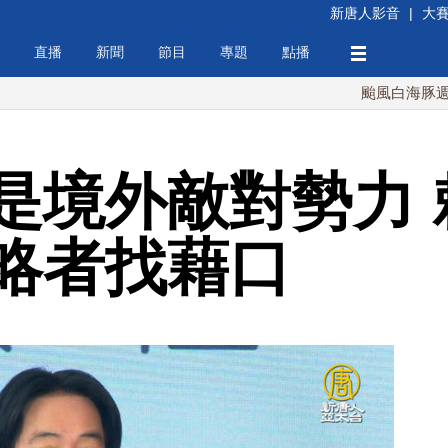
新唐人影音
|
大
直播
新聞
節目
專題
點播
颱風白海豚週末最接
是境外敵對勢力 
略者找藉口