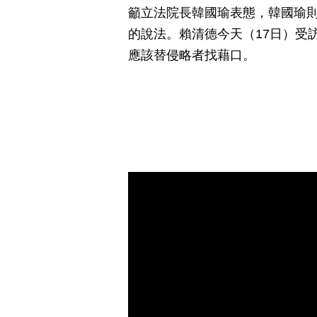
籲立法院長韓國瑜表態，韓國瑜
的說法。賴清德今天（17日）受
應該替侵略者找藉口。