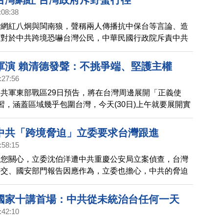
升級。
:08:38
灣網紅八炯與閩南狼，聲稱兩人傳播抗中保台等言論、造
。對於中共跨境恐嚇台灣公民，中華民國行政院斥責中共
強調政府有能力、有決心保障每一位國人安全，也將與國
中共跨境鎮壓的做法。
軍演 賴清德發聲：不挑爭端、堅護主權
:27:56
共軍東部戰區29日預告，將在台灣周邊展開「正義使
」演習，涵蓋區域幾乎包圍台灣，今天(30日)上午就要展開實
中共「跨境脅迫」立委要求台灣跟進
:58:15
帶您關心，立委沈伯洋遭中共重慶公安局立案偵查，台灣
外交、國安部門報告因應作為，立委也擔心，中共的脅迫
將擴及國際賽事或一般民眾。
國家十講首場：中共從未統治台任何一天
:42:10