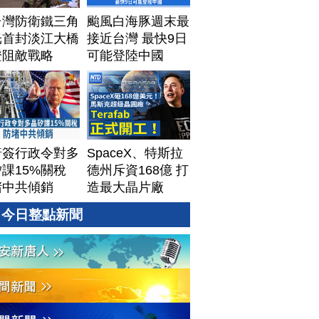
台灣防衛鐵三角
颱風白海豚週末最
光首封淡江大橋
接近台灣 最快9日
證阻敵戰略
可能登陸中國
普簽行政令對多
SpaceX、特斯拉
課15%關稅
德州斥資168億 打
堵中共傾銷
造最大晶片廠
Terafab
今日整點新聞