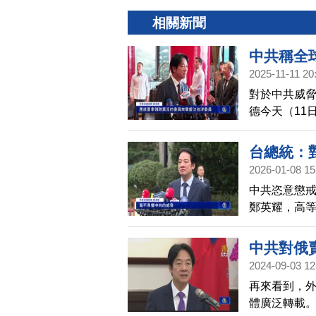
相關新聞
中共稱全
2025-11-11 20
對於中共威
德今天（11
國瑜，站出
台總統：
2026-01-08 15
中共恣意懲
鄭英耀，高
清德上午受
中共對俄
2024-09-03 12
再來看到，
體廣泛轉載。