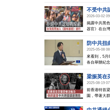
中共侵台目
和俄羅斯討
不受中共
2026-03-02 09
揭露中共黑
器官》在台灣
會關注中共跨
夕，在台北
防中共扭
現場許多民
2025-05-08 08
「萌友」成
來看到，5月
各自舉辦紀念
梁振英在
2025-08-19 07
前香港特首梁
園，帶著大
要調查。就
跟拍、言語
中共通緝