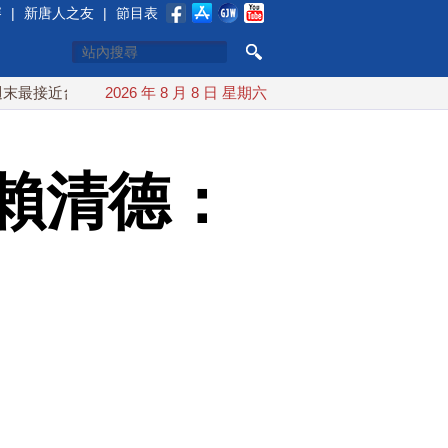
賽
|
新唐人之友
|
節目表
近台灣 最快9日可能登陸中國
2026 年 8 月 8 日 星期六
台灣漢光首結合城鎮演習 AIT
賴清德：