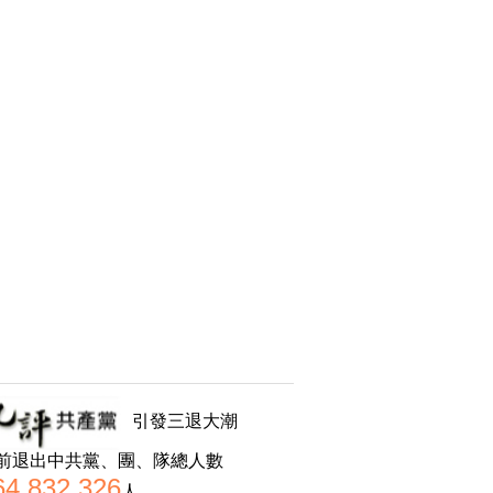
引發三退大潮
前退出中共黨、團、隊總人數
64,832,326
人