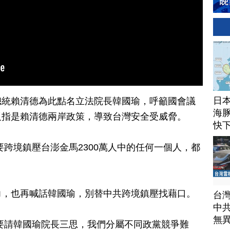
日
總統賴清德為此點名立法院長韓國瑜，呼籲國會議
海豚
反指是賴清德兩岸政策，導致台灣安全受威脅。
快
要跨境鎮壓台澎金馬2300萬人中的任何一個人，都
力，也再喊話韓國瑜，別替中共跨境鎮壓找藉口。
台
中
無
要請韓國瑜院長三思，我們分屬不同政黨競爭難