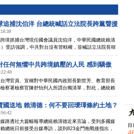
球追捕沈伯洋 台總統喊話立法院長跨黨聲援
:18:38
脅跨境抓捕台灣現任國會議員沈伯洋，中華民國總統賴清
日）受訪強調，中共對台沒有管轄權，並喊話立法院長韓
來維護國會尊嚴。
對任何無懼中共跨境鎮壓的人民 感到驕傲
:22:48
戒台灣官員、宣稱對中華民國內政部長劉世芳、教育部長
等檢察署檢察官陳舒怡列入所謂台獨清單，對此，總統賴
訪，他對任何一個無懼中共跨境鎮壓的民眾，感到驕傲。
賣國送地 賴清德：何不要回璦琿條約土地？
:56:42
外媒路透社大篇幅報導總統賴清德近來言論，受到多國媒
目
賴總統日前接受台媒專訪，談到823金門炮戰後指出，
4