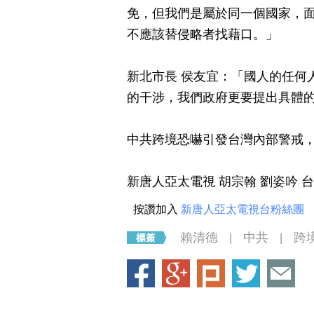
免，但我們是屬於同一個國家，
不應該替侵略者找藉口。」
新北市長 侯友宜：「國人的任何
的干涉，我們政府更要提出具體
中共跨境恐嚇引發台灣內部警戒
新唐人亞太電視 胡宗翰 劉姿吟 
按讚加入
新唐人亞太電視台粉絲團
賴清德
中共
跨
|
|