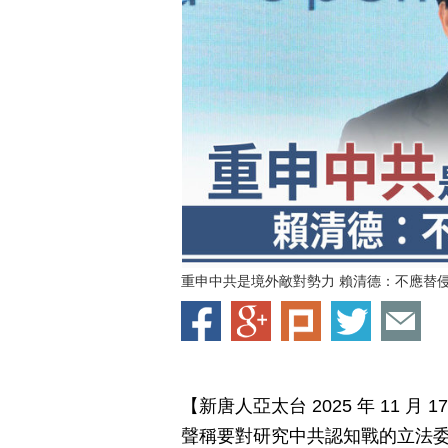
重申中共是境外敵對勢力 賴清德：不應替
【新唐人亞太台 2025 年 11 
聲稱要對研究中共認知戰的立法