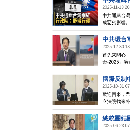
鎮壓，不斷
2025-11-13 20
中共通緝台
成惡劣影響
野蠻行徑，
際研議防範
中共環台
2025-12-30 13
首先來關心，
命-2025
彈射擊。
國際反制
2025-10-31 07
歡迎回來，
立法院找來
行徑，可能
總統團結
2025-06-23 07