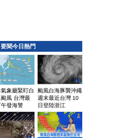
要聞今日熱門
本氣象廳緊盯白
颱風白海豚襲沖繩
颱風 台灣最
週末最近台灣 10
下午發海警
日登陸浙江