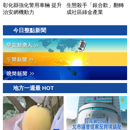
彰化縣強化警用車輛 提升
生態殺手「銀合歡」翻轉
治安網機動力
成社區綠金產業
今日整點新聞
地方一週最 HOT