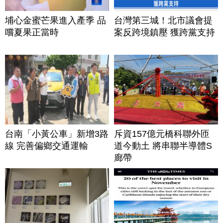
埔心金蜜芒果進入產季 品
台灣第三城！北市議會提
嚐夏果正當時
案反跨境鎮壓 獲跨黨支持
台南「小黃公車」新增3路
斥資157億元橋科聯外匝
線 完善偏鄉交通運輸
道今動土 將串聯半導體S
廊帶