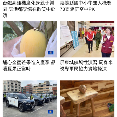
台鐵高雄機廠化身親子樂
嘉義縣國中小學無人機賽
園 讓港都記憶在歡笑中延
73支隊伍空中PK
續
埔心金蜜芒果進入產季 品
屏東城鎮韌性演習 周春米
嚐夏果正當時
視導軍民協力實地操演