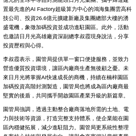
置最先進的AI Factory超級算力中心的鴻海集團雲高科
技公司、投資26.6億元擴建新廠及集團總部大樓的湧
盛電機，象徵加碼投資並成功進駐園區。此外，活動
也邀請日月光高雄廠資深副總李叔霞現身說法，分享
投資歷程與心得。
李叔霞表示，園管局提供單一窗口便捷服務，並致力
營造優質投資環境，讓區內廠商生產無後顧之憂。未
來日月光將掌握AI快速成長的商機，持續在楠梓園區
加碼投資高階封測製造，園管局也將成為區內廠商最
堅實的後盾，共同攜手開啟園區產業升級的新篇章。
園管局強調，透過主動整合廠商落地所需的土地、電
力與技術等資源，打造完整支持體系，使企業能在園
區內穩健拓展，減少進駐阻力。園管局更系統性整理