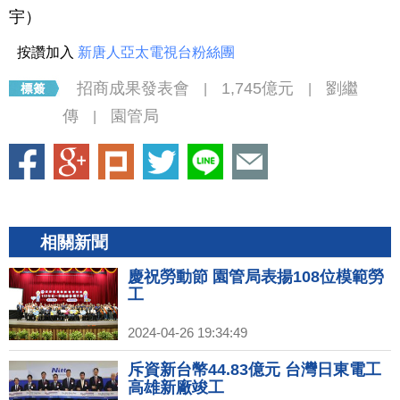
宇）
按讚加入
新唐人亞太電視台粉絲團
招商成果發表會
1,745億元
劉繼
|
|
傳
園管局
|
相關新聞
慶祝勞動節 園管局表揚108位模範勞
工
2024-04-26 19:34:49
斥資新台幣44.83億元 台灣日東電工
高雄新廠竣工