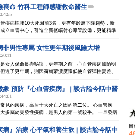
險喪命 竹科工程師感謝救命醫生
:04:55
管疾病蟬聯10大死因前3名，更有年齡層下降趨勢，新
院成立血管中心，引進全新低輻射心導管設備，更能精準
速把握黃金治療時間。有一名竹科工程師，去年(105年)
肌梗塞，所幸及時獲得治療，他還特地到醫院，感謝醫療
病非男性專屬 女性更年期後風險大增
恩。
:30:11
可是女人保命長壽秘訣，更年期之前，心血管疾病風險明
，但過了更年期，則因荷爾蒙濃度降低使血管彈性變差、
究顯示，更年期之後，每5歲增加近1倍心血管疾病死亡
象 預防『心血管疾病』 | 談古論今話中醫
:44:01
常見的疾病，高居十大死亡之因的第二位。 心血管疾
大多屬於突發性疾病，是男人的第一號殺手。 一旦發病
及，但是高明的醫師往往能從五官或人體特定部位能發現
目
警 覺，作為預防的參考。 這一集很高興邀請到林源泉醫
病』治療 心平氣和養生飲 | 談古論今話中
4
分享治療鼻子過敏的經驗。