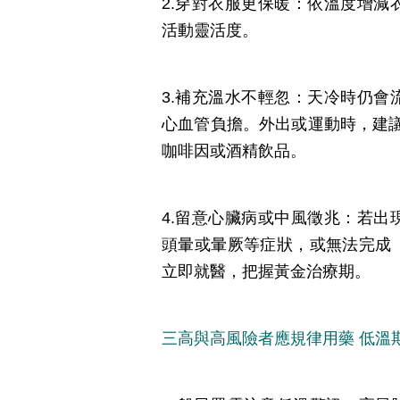
2.穿對衣服更保暖：依溫度增
活動靈活度。
3.補充溫水不輕忽：天冷時仍
心血管負擔。外出或運動時，建議每
咖啡因或酒精飲品。
4.留意心臟病或中風徵兆：若
頭暈或暈厥等症狀，或無法完成
立即就醫，把握黃金治療期。
三高與高風險者應規律用藥 低溫