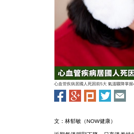
心血管疾病居國人死因前5大 氣溫驟降掌握4招
文：林郁敏（NOW健康）