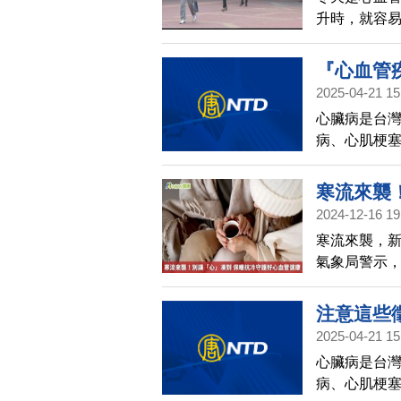
升時，就容
至造成中風
心提醒民眾
『心血管疾
2025-04-21 15
醫(586)
心臟病是台
病、心肌梗
往往措手不及
到現場分享
寒流來襲
2024-12-16 19
康
寒流來襲，新
氣象局警示，
晚間冷空氣降
容易誘發心
注意這些徵
胸悶、心悸
2025-04-21 15
(585)預告
心臟病是台灣
病、心肌梗塞