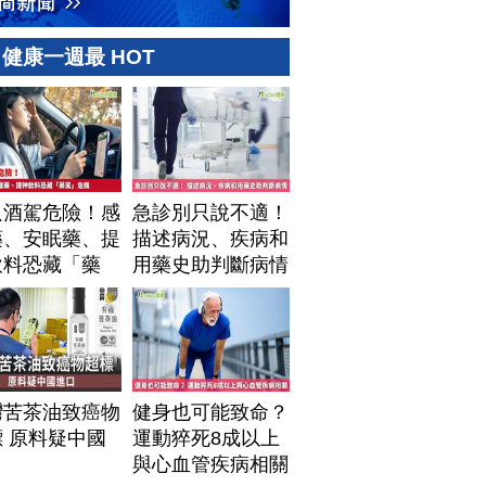
健康一週最 HOT
只酒駕危險！感
急診別只說不適！
藥、安眠藥、提
描述病況、疾病和
飲料恐藏「藥
用藥史助判斷病情
」危機
灣苦茶油致癌物
健身也可能致命？
 原料疑中國
運動猝死8成以上
口
與心血管疾病相關