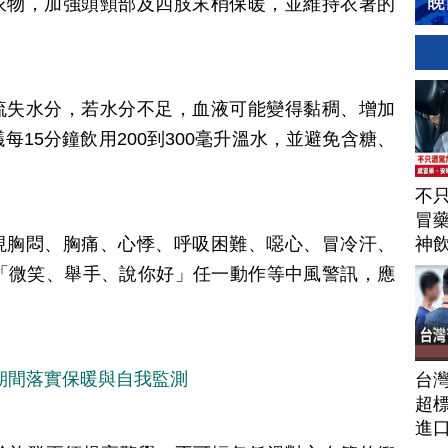
減衣物，加強頭頸部及四肢末梢保暖，並維持衣著的
會流失水分，若水分不足，血液可能變得黏稠、增加
15分鐘飲用200到300毫升溫水，並避免含糖、
不
冒
神
出現胸悶、胸痛、心悸、呼吸困難、噁心、冒冷汗、
駕
「微笑、舉手、說你好」任一動作等中風警訊，應
期間落實保暖與自我監測
台
超標
進