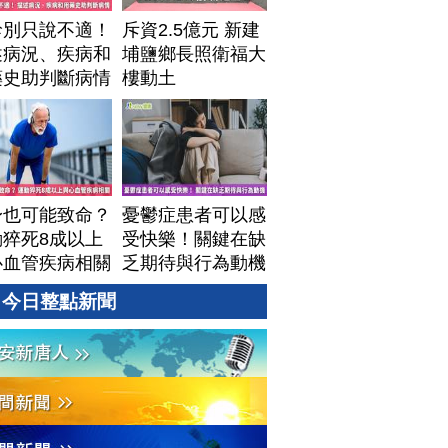
診別只說不適！
斥資2.5億元 新建
述病況、疾病和
埔鹽鄉長照衛福大
藥史助判斷病情
樓動土
身也可能致命？
憂鬱症患者可以感
動猝死8成以上
受快樂！關鍵在缺
心血管疾病相關
乏期待與行為動機
今日整點新聞