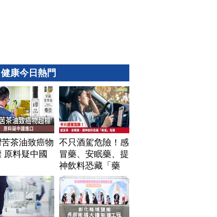
健康今日熱門
灣苦茶油致癌物
不只酒駕危險！感
 原料疑中國
冒藥、安眠藥、提
口
神飲料恐藏「藥
駕」危機