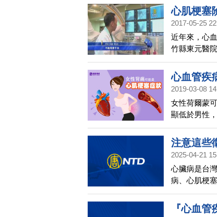
心肌梗塞
2017-05-25 22
近年來，心血
竹縣東元醫
確認病灶，快
因為突發心
心血管疾
團隊救命之
2019-03-08 14
女性荷爾蒙
顯低於男性
血壓上升。研
率。
注意這些徵
2025-04-21 15
(585)
心臟病是台灣
病、心肌梗塞
往往措手不
一些徵兆提高
『心血管疾
師來到現場