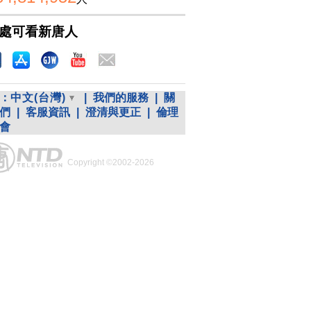
處可看新唐人
：
中文(台灣)
|
我們的服務
|
關
們
|
客服資訊
|
澄清與更正
|
倫理
會
Copyright ©2002-2026