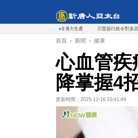
談判進展 美彈藥充足再擴大生產
川普簽行政令對多晶矽課15
首頁
›
新聞
›
健康
心血管疾
降掌握4
更新時間：2025-12-16 10:41:49