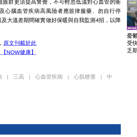
險族群更須提高警覺，不可輕忽低溫對心血管的衝
及心腦血管疾病高風險者應規律服藥、勿自行停
溫及大溫差期間確實做好保暖與自我監測4招，以降
憂
，
原文刊載於此
受
乏
入
【NOW健康】
病
三高
心血管疾病
心肌梗塞
中
|
|
|
|