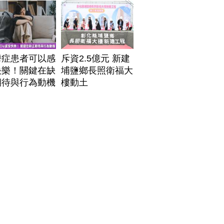
鬱症患者可以感
斥資2.5億元 新建
快樂！關鍵在缺
埔鹽鄉長照衛福大
期待與行為動機
樓動土