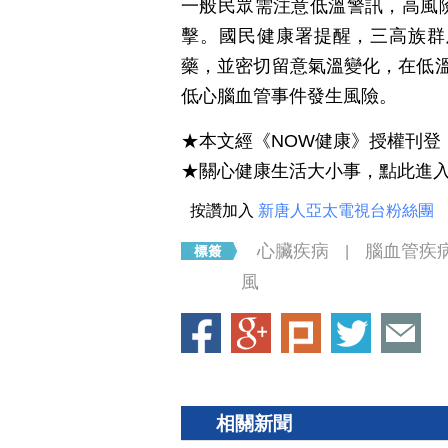
一般民眾需注意低溫警訊，高風
擊。國民健康署提醒，三高族群
藥，並密切留意氣溫變化，在低
低心腦血管事件發生風險。
★本文經《NOW健康》授權刊登
★關心健康生活大小事，點此進
按讚加入
新唐人亞太電視台粉絲團
心臟疾病
腦血管疾
|
風
相關新聞