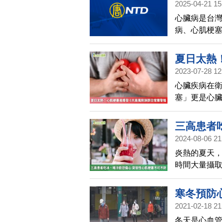
2025-04-21 15
醫(586)
心臟病是台
病、心肌梗
往往措手不及
到現場分享
夏日太熱
2023-07-28 12
惕
心臟疾病在衛
塞」更是心
塞，使得心
《Social
三高患者
近6個月內「
2024-08-06 21
防
大心肌梗塞
炎熱的夏天
時間大量攝
容易造成血
寒冬預防
2021-02-18 21
冬天是心血