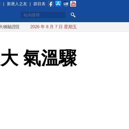
賽
|
新唐人之友
|
節目表
阻敵戰略
中共軍艦撞自家海警船釀2死 掩蓋一年後才曝光
2026 年 8 月 7 日 星期五
大 氣溫驟