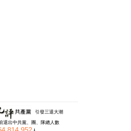
引發三退大潮
前退出中共黨、團、隊總人數
64,814,952
人