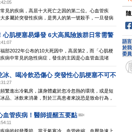
:42:05
灣常見的疾病，高居十大死亡之因的第二位。心血管疾
隨
塞大多屬於突發性疾病，是男人的第一號殺手，一旦發病
且治療效果很緩慢。 這一集很高興邀請到林源泉醫師來
心血管疾病之治療。
！心肌梗塞易爆發 6大高風險族群日常需警
語言
:41:07
於我
福部2022年公布的10大死因中，高居第2，而「心肌梗
委員
臟疾病中常見的急性病症，發生的主因是心血管血流堵
臟失去血液、缺氧，進一步造成患者昏厥、猝死。
 Lab社群實驗室》本次透過《OpView社群口碑資料庫》追蹤
吃冰、喝冷飲恐傷心 突發性心肌梗塞不可不
心肌梗塞高風險族群」話題的網路聲量表現，帶您了解6
:31:27
高風險族群。
，頻繁進出冷氣房，讓身體處於忽冷忽熱的環境，或是短
取冰品、冰飲來消暑，對於三高患者來說恐是致命行為，
管收縮、血壓上升，誘發心肌梗塞、腦中風發作！
心血管疾病！醫師提醒五要點
:54:11
管疾病的好發季節，當天氣寒冷，血管收縮，血壓急速上