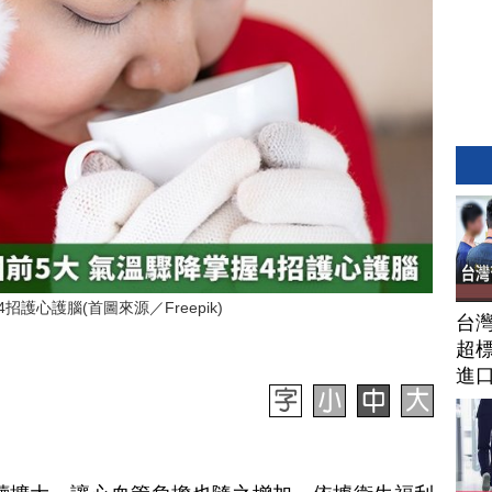
護心護腦(首圖來源／Freepik)
台
超標
進