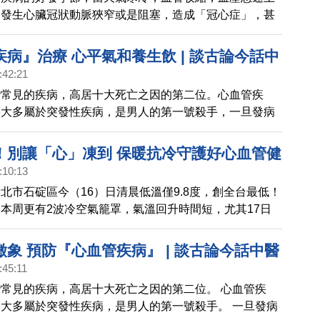
易發生心臟冠狀動脈狹窄或是阻塞，造成「冠心症」，甚
或是心肌梗塞，危及生命。近日冷氣團再度來襲，醫學中
，預防及改善心血管疾病，有五項要點！
病』治療 心平氣和養生飲 | 談古論今話中
:42:21
預告
灣常見的疾病，高居十大死亡之因的第二位。心血管疾
塞大多屬於突發性疾病，是男人的第一號殺手，一旦發病
且治療效果很緩慢。 這一集很高興邀請到林源泉醫師來
心血管疾病之治療。
！別讓「心」凍到 保暖抗冷守護好心血管健
:10:13
北市石碇區今（16）日清晨低溫僅9.8度，創全台最低！
本周更有2波冷空氣籠罩，氣溫回升時間短，尤其17日
臨；21至23日第2波冷空氣接踵而至。鑒於早晚溫差大
血管疾病，國民健康署提醒，民眾務必注意保暖，若出現
象 預防『心血管疾病』 | 談古論今話中醫
或中風徵兆，應及時就醫，避免遺憾發生。
:45:11
常見的疾病，高居十大死亡之因的第二位。 心血管疾
大多屬於突發性疾病，是男人的第一號殺手。 一旦發病