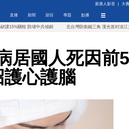
新唐人影音
|
大
直播
新聞
節目
專題
點播
%關稅 防堵中共傾銷
北台灣防衛鐵三角 漢光首封淡江大橋驗證
病居國人死因前5
招護心護腦