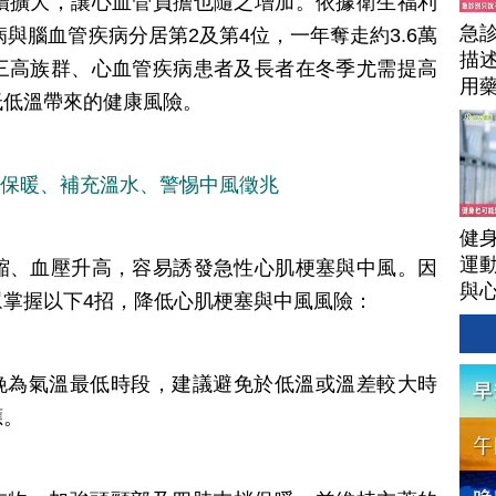
續擴大，讓心血管負擔也隨之增加。依據衛生福利
急
病與腦血管疾病分居第2及第4位，一年奪走約3.6萬
描
三高族群、心血管疾病患者及長者在冬季尤需提高
用
低低溫帶來的健康風險。
強保暖、補充溫水、警惕中風徵兆
健
運
縮、血壓升高，容易誘發急性心肌梗塞與中風。因
與
掌握以下4招，降低心肌梗塞與中風風險：
傍晚為氣溫最低時段，建議避免於低溫或溫差較大時
應。