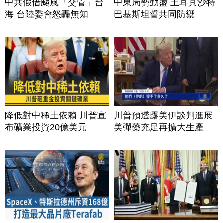
中共假借颱風「交管」台
中東局勢動盪 土耳其沙特
海 台陸委會怒轟無知
巴基斯坦誓共同防禦
降低對中稀土依賴 川普宣
川普預透露美伊談判進展
布礦業投資20億美元
美彈藥充足再擴大生產