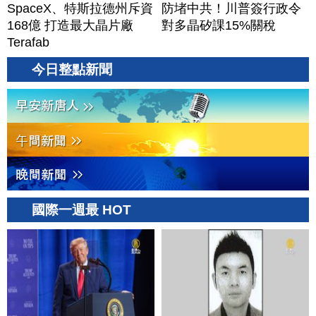
SpaceX、特斯拉德州斥資
防堵中共！川普簽行政令
168億 打造最大晶片廠
對多晶矽課15%關稅
Terafab
今日整點新聞
國際一週最 HOT