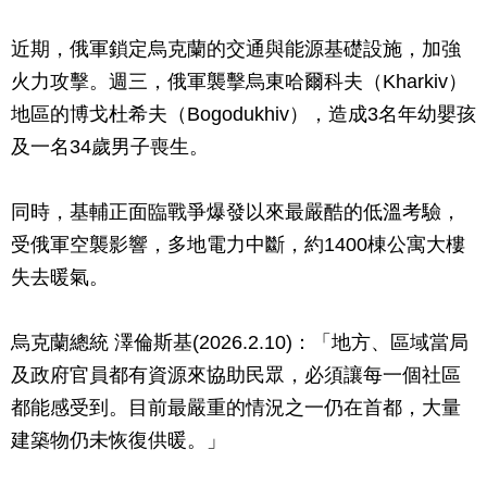
近期，俄軍鎖定烏克蘭的交通與能源基礎設施，加強
火力攻擊。週三，俄軍襲擊烏東哈爾科夫（Kharkiv）
地區的博戈杜希夫（Bogodukhiv），造成3名年幼嬰孩
及一名34歲男子喪生。
同時，基輔正面臨戰爭爆發以來最嚴酷的低溫考驗，
受俄軍空襲影響，多地電力中斷，約1400棟公寓大樓
失去暖氣。
烏克蘭總統 澤倫斯基(2026.2.10)：「地方、區域當局
及政府官員都有資源來協助民眾，必須讓每一個社區
都能感受到。目前最嚴重的情況之一仍在首都，大量
建築物仍未恢復供暖。」