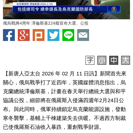
俄烏戰將4周年 澤倫斯基224擬宣布大選、公投
【新唐人亞太台 2026 年 02 月 11 日訊】新聞首先來
關心，俄烏戰爭打了近四年，英國媒體消息指出，烏
克蘭總統澤倫斯基，計畫在春天舉行總統大選與和平
協議公投，細節將在俄羅斯入侵滿四週年2月24日公
布。與此同時，俄軍持續鎖定烏克蘭能源設施，發動
寒冬襲擊，基輔上千棟建築失去供暖。不過西方制裁
已使俄羅斯石油收入暴跌，重創戰爭財源。