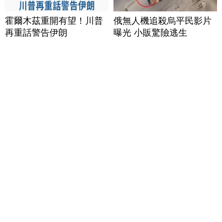
霍爾木茲重開有望！川普
俄無人機追殺烏平民影片
再重話警告伊朗
曝光 小販驚險逃生