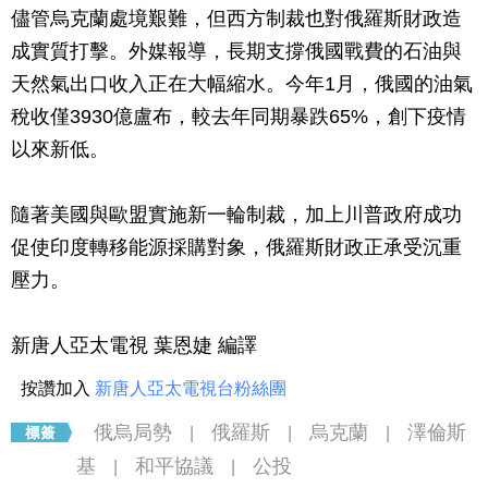
儘管烏克蘭處境艱難，但西方制裁也對俄羅斯財政造
成實質打擊。外媒報導，長期支撐俄國戰費的石油與
天然氣出口收入正在大幅縮水。今年1月，俄國的油氣
稅收僅3930億盧布，較去年同期暴跌65%，創下疫情
以來新低。
隨著美國與歐盟實施新一輪制裁，加上川普政府成功
促使印度轉移能源採購對象，俄羅斯財政正承受沉重
壓力。
新唐人亞太電視 葉恩婕 編譯
按讚加入
新唐人亞太電視台粉絲團
俄烏局勢
俄羅斯
烏克蘭
澤倫斯
|
|
|
基
和平協議
公投
|
|