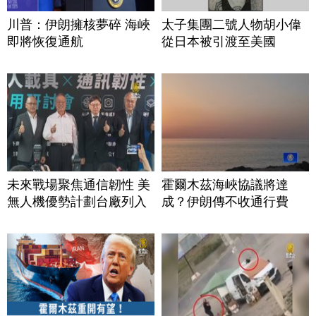
川普：伊朗擁核夢碎 海峽
太子集團二號人物胡小偉
即將恢復通航
從日本被引渡至美國
未來戰場聚焦通信韌性 美
霍爾木茲海峽協議將達
無人機優勢計劃台廠列入
成？伊朗傳不收通行費