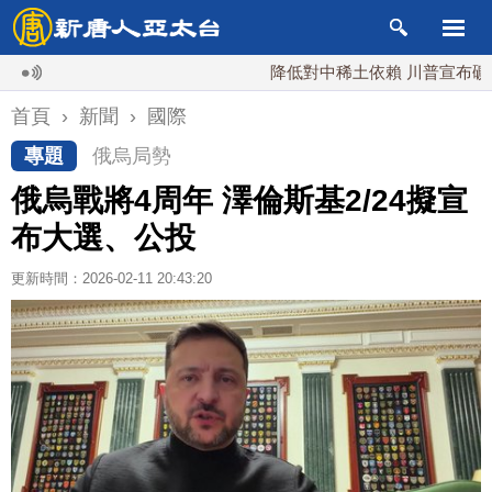
降低對中稀土依賴 川普宣布礦業投資2
首頁
›
新聞
›
國際
專題
俄烏局勢
俄烏戰將4周年 澤倫斯基2/24擬宣
布大選、公投
更新時間：2026-02-11 20:43:20