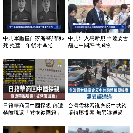
中共軍艦撞自家海警船釀2
中共出入境新規 台陸委會
死 掩蓋一年後才曝光
籲赴中國評估風險
日籍華商回中國探親 傳遭
台灣雲林縣議會反中共跨
禁離境還「被恢復國籍」
境鎮壓提案 無異議通過