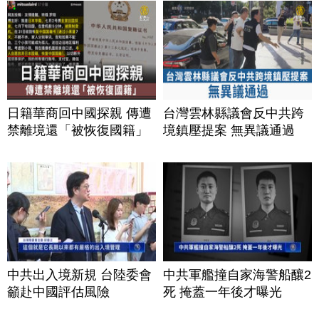
日籍華商回中國探親 傳遭
台灣雲林縣議會反中共跨
禁離境還「被恢復國籍」
境鎮壓提案 無異議通過
中共出入境新規 台陸委會
中共軍艦撞自家海警船釀2
籲赴中國評估風險
死 掩蓋一年後才曝光