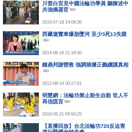
川普白宮見中國法輪功學員 聽陳述中
共強摘器官
2019-07-18 14:08:36
西藏遊覽車爆胎墜河 至少3死13失蹤
2014-08-18 21:18:30
鍾鼎邦謝營救 強調插播正義續講真相
2012-08-14 00:27:01
明慧網：法輪功禁止殺生自殺 世人不
再信謊言
2019-05-21 09:50:25
【直播回放】台北法輪功720反迫害
遊行暨燭光悼念會