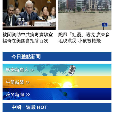
被問資助中共病毒實驗室
颱風「紅霞」過境 廣東多
福奇在美國會拒答百次
地現洪災 小孩被捲飛
今日整點新聞
中國一週最 HOT