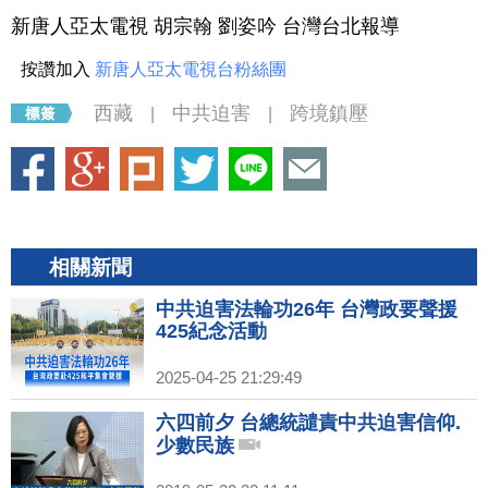
新唐人亞太電視 胡宗翰 劉姿吟 台灣台北報導
按讚加入
新唐人亞太電視台粉絲團
西藏
中共迫害
跨境鎮壓
|
|
相關新聞
中共迫害法輪功26年 台灣政要聲援
425紀念活動
2025-04-25 21:29:49
六四前夕 台總統譴責中共迫害信仰.
少數民族