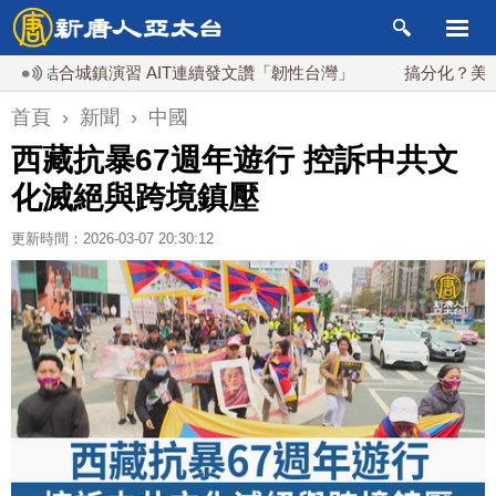
結合城鎮演習 AIT連續發文讚「韌性台灣」
搞分化？美情報：
首頁
›
新聞
›
中國
西藏抗暴67週年遊行 控訴中共文
化滅絕與跨境鎮壓
更新時間：2026-03-07 20:30:12