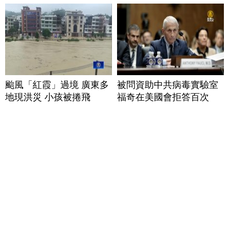
颱風「紅霞」過境 廣東多
被問資助中共病毒實驗室
地現洪災 小孩被捲飛
福奇在美國會拒答百次