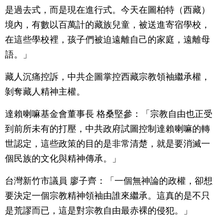
是過去式，而是現在進行式。今天在圖柏特（西藏）
境內，有數以百萬計的藏族兒童，被送進寄宿學校，
在這些學校裡，孩子們被迫遠離自己的家庭，遠離母
語。」
藏人沉痛控訴，中共企圖掌控西藏宗教領袖繼承權，
剝奪藏人精神主權。
達賴喇嘛基金會董事長 格桑堅參：「宗教自由也正受
到前所未有的打壓，中共政府試圖控制達賴喇嘛的轉
世認定，這些政策的目的是非常清楚，就是要消滅一
個民族的文化與精神傳承。」
台灣新竹市議員 廖子齊：「一個無神論的政權，卻想
要決定一個宗教精神領袖由誰來繼承。這真的是不只
是荒謬而已，這是對宗教自由最赤裸的侵犯。」