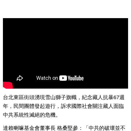
台北東區街頭湧現雪山獅子旗幟，紀念藏人抗暴67週
年，民間團體發起遊行，訴求國際社會關注藏人面臨
中共系統性滅絕的危機。
達賴喇嘛基金會董事長 格桑堅參：「中共的破壞並不