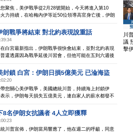
您聚焦，美伊戰爭從2月28號開始，今天將進入第10
火力持續，在哈梅內伊等近50位領導高官身亡後，伊朗
週一宣布，由哈梅內伊的次子，穆吉塔巴成為第三任最高
伊朗戰爭將結束 對北約表現說重話
川
:39:34
議 
普在白宮最新指出，伊朗戰爭很快會結束，並對北約表現
擊
川普還透露因為戰爭延後川習會，但他可能在五到六週後
，請看我們華府記者的報導。
美封鎖 白宮：伊朗日損5億美元 已淪海盜
:02:20
先帶您關心美伊戰爭，美國總統川普，持續海上封鎖伊
新表示，伊朗每天損失五億美元，連自家人的薪水都發不
，伊朗去扣押兩艘國際船隻的行為，像極了海盜。白宮還
府分裂嚴重，美伊談判不會設期限。
下8名伊朗女抗議者 4人立即獲釋
:00:23
總統川普宣佈，伊朗當局響應了，他在週二的呼籲，同意