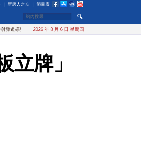
賽
|
新唐人之友
|
節目表
 落日本EEZ外
2026 年 8 月 6 日 星期四
紅海戰火續升溫 也門胡塞武裝稱又襲擊沙特
板立牌」