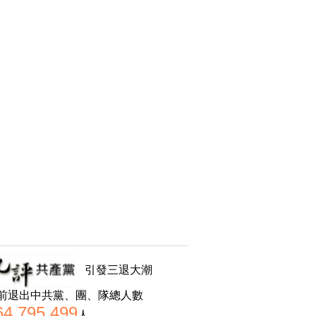
引發三退大潮
前退出中共黨、團、隊總人數
64,795,499
人