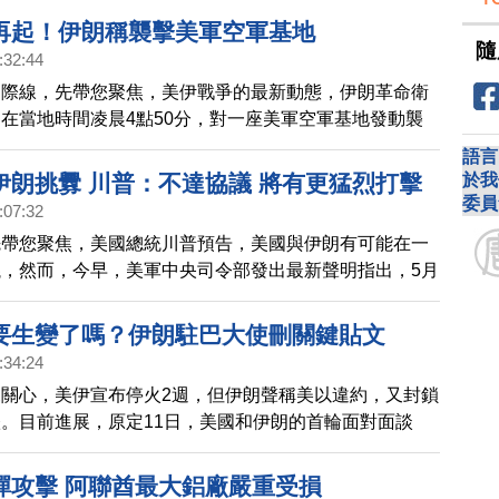
擊」。請看我們華府記者張亮的報導。
再起！伊朗稱襲擊美軍空軍基地
隨
:32:44
國際線，先帶您聚焦，美伊戰爭的最新動態，伊朗革命衛
在當地時間凌晨4點50分，對一座美軍空軍基地發動襲
媒稱，這是要回應美軍對伊朗阿巴斯港機場周邊地區的空
語言
伊朗並沒有透露鎖定打擊的美軍基地具體位置。
於我
伊朗挑釁 川普：不達協議 將有更猛烈打擊
委員
:07:32
先帶您聚焦，美國總統川普預告，美國與伊朗有可能在一
，然而，今早，美軍中央司令部發出最新聲明指出，5月
驅逐艦穿越霍爾木茲海峽時，伊朗軍隊發射了多枚飛彈、
型船隻，美方即時攔截，沒有裝備受損。
要生變了嗎？伊朗駐巴大使刪關鍵貼文
:34:24
關心，美伊宣布停火2週，但伊朗聲稱美以違約，又封鎖
。目前進展，原定11日，美國和伊朗的首輪面對面談
巴基斯坦的首都，伊斯蘭堡舉辦。
彈攻擊 阿聯酋最大鋁廠嚴重受損