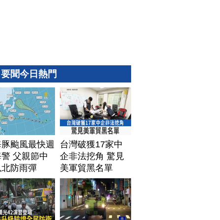
要聞今日熱門
海豚颱風最快週
台灣破獲17家中
警 父親節中
企非法挖角 驚見
以北防雨彈
美軍貿黑名單