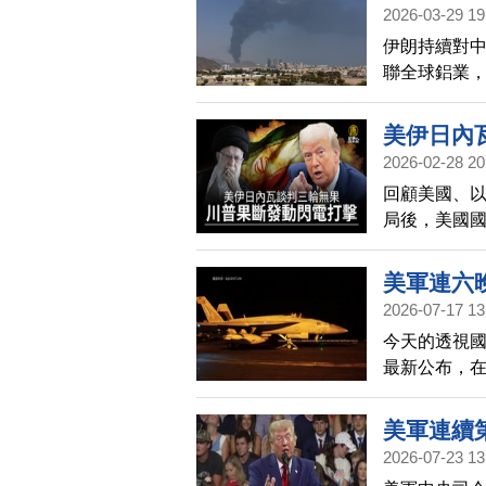
2026-03-29 19
伊朗持續對
聯全球鋁業
中，遭到嚴
美伊日內
2026-02-28 20
回顧美國、
局後，美國國
留」的國家
地美國大使
美軍連六晚
2026-07-17 13
今天的透視
最新公布，在
輪大規模打
遭到美軍打
美軍連續
功，很快就
2026-07-23 13