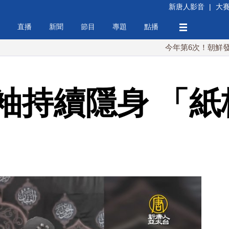
新唐人影音
|
大
直播
新聞
節目
專題
點播
今年第6次！朝鮮發射彈道導彈
袖持續隱身 「紙