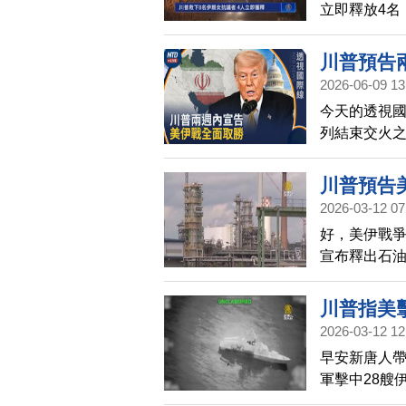
立即釋放4名
川普預告
2026-06-09 13
今天的透視
列結束交火之
伊朗戰爭「全
雙方正努力
川普預告美
2026-03-12 07
好，美伊戰
宣布釋出石
際能源總署1
是這個組織
川普指美
2026-03-12 12
早安新唐人帶
軍擊中28艘
訪時還表示