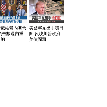
普戴維營內閣會
美國罕見出手穩日
預告數週內重
圓 反映川普政府
伊朗
美債問題