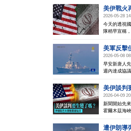
標可以再打
美伊戰火
2026-05-28 14
今天的透視
隊稍早宣稱，
擊，伊朗官
襲，不過，
美軍反擊
2026-05-08 08
早安新唐人
週內達成協議
7日三艘美軍
無人機和小
美伊談判
2026-04-09 20
新聞開始先來
霍爾木茲海峽
判，就要在
遭伊朗導