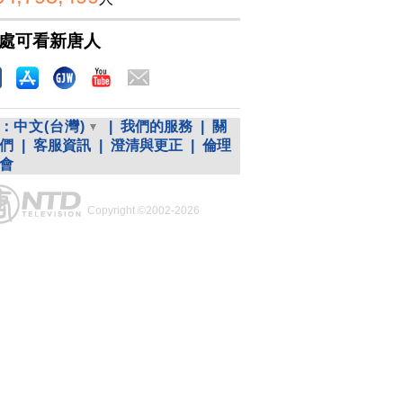
處可看新唐人
：
中文(台灣)
|
我們的服務
|
關
們
|
客服資訊
|
澄清與更正
|
倫理
會
Copyright ©2002-2026