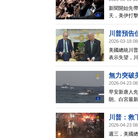
新聞開始先帶
天，美伊打擊
官方在當地
領導人。
川普預告
2026-03-18 08
美國總統川
表示失望，
會訪問中國
無力突破
2026-04-23 08
早安新唐人
朗。白宮最
出來。現在
說，伊朗政
川普：救
2026-04-23 08
週三，美國