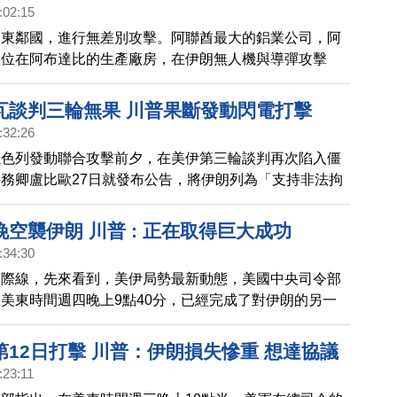
:02:15
中東鄰國，進行無差別攻擊。阿聯酋最大的鋁業公司，阿
，位在阿布達比的生產廠房，在伊朗無人機與導彈攻擊
重損害，導致有數名員工受傷，沒有人員死亡。
瓦談判三輪無果 川普果斷發動閃電打擊
:32:26
以色列發動聯合攻擊前夕，在美伊第三輪談判再次陷入僵
務卿盧比歐27日就發布公告，將伊朗列為「支持非法拘
。同一天，美國最大航母打擊群福特號，抵達以色列。當
館也已經向相關人員，授權撤離行動。
空襲伊朗 川普 : 正在取得巨大成功
:34:30
國際線，先來看到，美伊局勢最新動態，美國中央司令部
美東時間週四晚上9點40分，已經完成了對伊朗的另一
擊。伊朗媒體稱，有霍爾木茲海峽附近的機場和兩座橋樑
擊。美國總統川普在向全國演說中表示，伊朗行動正在成
第12日打擊 川普：伊朗損失慘重 想達協議
會看到成果。
:23:11