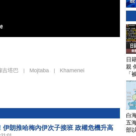
日
親 
穆吉塔巴
Mojtaba
Khamenei
|
|
「
白
五海
！伊朗推哈梅內伊次子接班 政權危機升高
部
:21:01