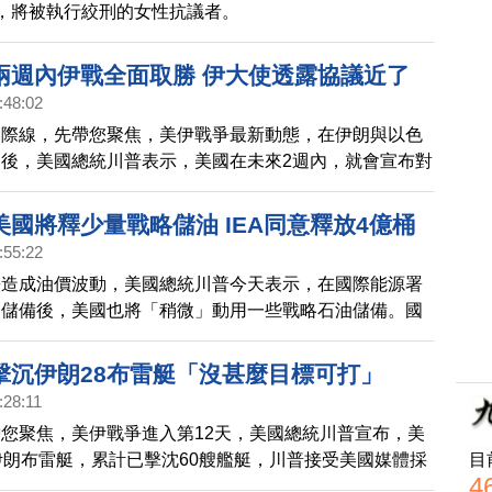
，將被執行絞刑的女性抗議者。
兩週內伊戰全面取勝 伊大使透露協議近了
:48:02
國際線，先帶您聚焦，美伊戰爭最新動態，在伊朗與以色
後，美國總統川普表示，美國在未來2週內，就會宣布對
面勝利」，另外 ，伊朗駐聯合國大使.伊拉瓦尼，也證實
達成協議。
國將釋少量戰略儲油 IEA同意釋放4億桶
:55:22
爭造成油價波動，美國總統川普今天表示，在國際能源署
油儲備後，美國也將「稍微」動用一些戰略石油儲備。國
1日宣佈，32個成員國同意釋出4億桶戰略石油儲備，這
有史以來，規模最大的釋油行動。
擊沉伊朗28布雷艇「沒甚麼目標可打」
:28:11
您聚焦，美伊戰爭進入第12天，美國總統川普宣布，美
目
伊朗布雷艇，累計已擊沈60艘艦艇，川普接受美國媒體採
4
，與伊朗的戰爭將「很快」結束，因為「幾乎不剩什麼目