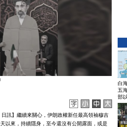
傳
白
五海
部
月 12 日訊】繼續來關心，伊朗政權新任最高領袖穆吉
i）接班3天以來，持續隱身，至今還沒有公開露面，或是