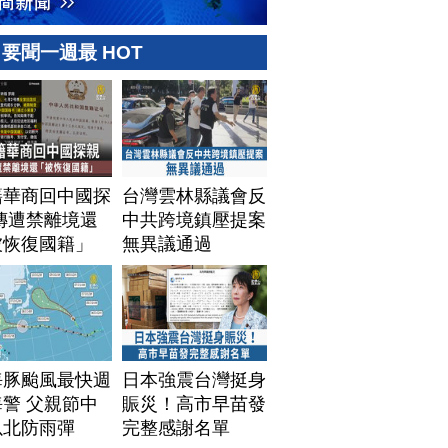
要聞一週最 HOT
籍華商回中國探
台灣雲林縣議會反
傳遭禁離境還
中共跨境鎮壓提案
被恢復國籍」
無異議通過
海豚颱風最快週
日本強震台灣挺身
警 父親節中
賑災！高市早苗發
以北防雨彈
完整感謝名單