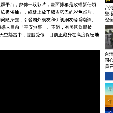
社群平台，熱傳一段影片，畫面據稱是政權新任領
台灣
「紙板領袖」，紙板上放了穆吉塔巴的彩色照片，
登場
的簡陋身體，引發國外網友和伊朗網友輪番嘲諷。
證
領導人目前「平安無事」。不過，有美國媒體披
一天空襲當中，雙腿受傷，目前正藏身在高度保密地
台灣
同心
員