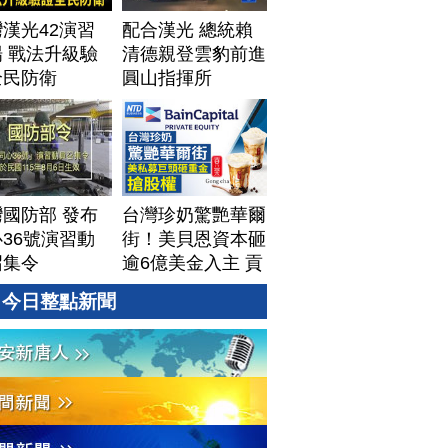
漢光42演習
配合漢光 總統賴
 戰法升級驗
清德親登雲豹前進
全民防衛
圓山指揮所
國防部 發布
台灣珍奶驚艷華爾
36號演習動
街！美貝恩資本砸
召集令
逾6億美金入主 貢
茶拓國際版圖加速
今日整點新聞
攻美？｜#財經新
聞｜
20260806(四)