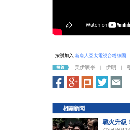
按讚加入
新唐人亞太電視台粉絲團
美伊戰爭
伊朗
|
|
相關新聞
戰火升級
2026-03-09 13