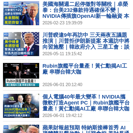
美國海關週二起停徵對等關稅｜卓榮
泰：台美232條款待遇確保不變｜
NVIDIA傳插旗OpenAI新一輪融資 本
週財報成全球焦點｜川普關稅還有甚
2026-02-23 19:39:09
麼招？盤點五大關稅法律工具
川普睽違9年再訪中 三天兩夜五議題
推演｜川普拒伊朗新提案 本週訪中將
向習施壓｜韓政府介入 三星工會：談
判如未預期 續推大罷工｜AI巨頭擴大
2026-05-11 19:15:42
融資 Alphabet將首次發行日圓債券
Rubin旗艦平台量產！黃仁勳揭AI工
廠 串聯台韓大咖
2026-06-01 20:12:40
個人電腦40年最大變革！NVIDIA攜
微軟打造Agent PC｜Rubin旗艦平台
量產！黃仁勳揭AI工廠 串聯台韓大咖
｜高通CEO宣告「2026代理AI元年」
2026-06-01 19:42:12
新伺服器機櫃亮相｜中國製造業PMI
降至三個月低點
蘋果財報超預期 特納斯接棒首秀 AI