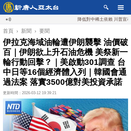
降低對中稀土依賴 川普宣布礦業投
首頁
›
新聞
›
要聞
伊拉克海域油輪遭伊朗襲擊 油價破
百｜伊朗欲上升石油危機 美祭新一
輪行動回擊？｜美啟動301調查 台
中日等16個經濟體入列｜韓國會通
過法案 落實3500億對美投資承諾
更新時間：2026-03-12 19:39:21