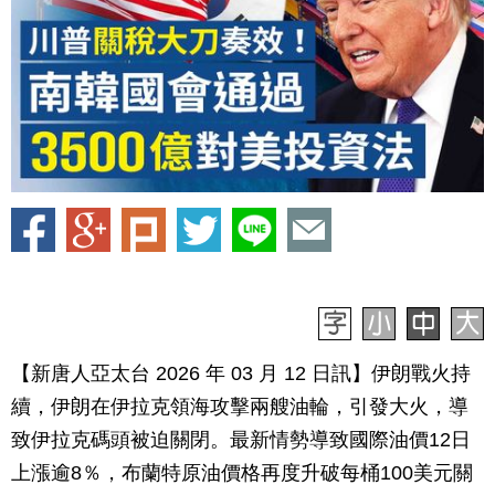
【新唐人亞太台 2026 年 03 月 12 日訊】伊朗戰火持
續，伊朗在伊拉克領海攻擊兩艘油輪，引發大火，導
致伊拉克碼頭被迫關閉。最新情勢導致國際油價12日
上漲逾8％，布蘭特原油價格再度升破每桶100美元關