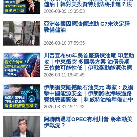
儲油｜韓對美投資特別法將推進？法
案本週交付國會表決｜輝達GTC本週
2026-03-09 19:35:53
登場 黃仁勳將發布全新晶片！
亞洲各國因應油價波動 G7未決定釋
戰備儲油
2026-03-10 07:59:35
川普宣布50年美首座新煉油廠 印度助
攻｜中東衝突 多國尋方案 油價長期
三位數可能性低｜伊戰牽動能源供應
美議員提案鞏固台灣天然氣源｜看準
2026-03-11 19:40:49
台灣成全球AI轉運中心 國際物流巨頭
插旗桃機
伊朗衝突難撼動石油美元 專家：反衝
擊中國能源安全｜伊朗將收海峽過路
費挑戰國際法 ｜科威特油輪準備赴中
在杜拜港遭伊朗襲擊｜蘋果AI在中國
2026-03-31 19:11:42
意外上線 快速被下架
阿聯酋退群OPEC有利川普 將牽動美
伊戰況？