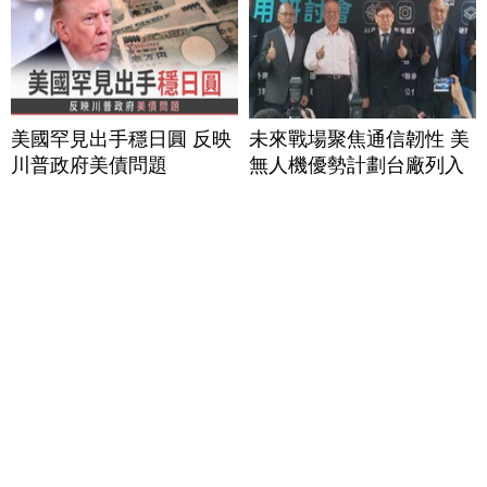
美國罕見出手穩日圓 反映
未來戰場聚焦通信韌性 美
川普政府美債問題
無人機優勢計劃台廠列入