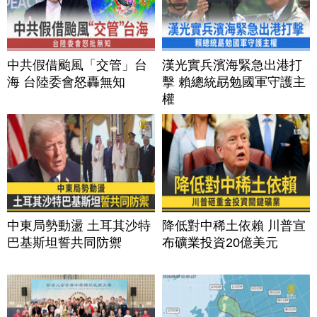
中共假借颱風「交管」台
漢光實兵濱海緊急出港打
海 台陸委會怒轟無知
擊 賴總統勗勉國軍守護主
權
中東局勢動盪 土耳其沙特
降低對中稀土依賴 川普宣
巴基斯坦誓共同防禦
布礦業投資20億美元