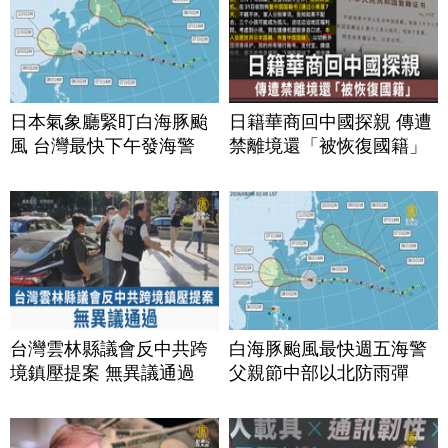
日本氣象廳緊盯白海豚颱
日籍華商回中國探親 傳遭
風 台灣最快下午發海警
禁離境還「被恢復國籍」
台灣雲林縣議會反中共跨
白海豚颱風最快週五海警
境鎮壓提案 無異議通過
父親節中部以北防雨彈