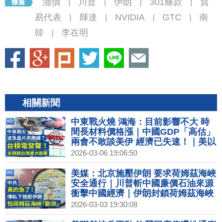
油價
川普
伊朗
301條款
貿
|
|
|
|
易代表
輝達
NVIDIA
GTC
南
|
|
|
|
韓
李在明
|
相關新聞
中東戰火燒 鴻海：目前影響不大 時
間長材料價格漲｜中國GDP「高估」
兩會不敢談美伊 經濟已失速！｜美以
空襲 伊朗網路封鎖通訊近癱瘓｜量子
2026-03-06 19:06:50
科技30多國納國家戰略 台布局量子國
際隊｜史黛拉•麥卡尼「馬場秀」登巴
美媒：北京施壓伊朗 要求荷姆茲海峽
黎時裝周
安全通行｜川普斬中國廉價石油來源
衝擊中國經濟｜伊朗封鎖荷姆茲海峽
台日韓能源曝險加劇｜美擬推輝達
2026-03-03 19:30:08
H200限購令 單一中企上限7.5萬顆│#