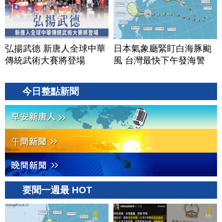
弘揚武德 新唐人全球中華
日本氣象廳緊盯白海豚颱
傳統武術大賽將登場
風 台灣最快下午發海警
今日整點新聞
要聞一週最 HOT