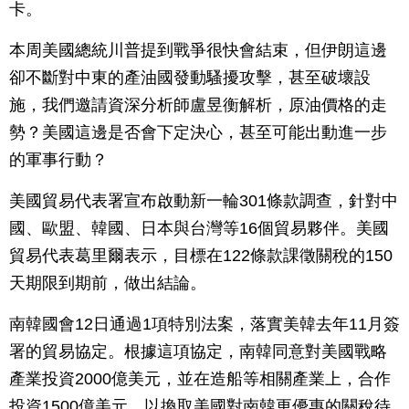
卡。
本周美國總統川普提到戰爭很快會結束，但伊朗這邊
卻不斷對中東的產油國發動騷擾攻擊，甚至破壞設
施，我們邀請資深分析師盧昱衡解析，原油價格的走
勢？美國這邊是否會下定決心，甚至可能出動進一步
的軍事行動？
美國貿易代表署宣布啟動新一輪301條款調查，針對中
國、歐盟、韓國、日本與台灣等16個貿易夥伴。美國
貿易代表葛里爾表示，目標在122條款課徵關稅的150
天期限到期前，做出結論。
南韓國會12日通過1項特別法案，落實美韓去年11月簽
署的貿易協定。根據這項協定，南韓同意對美國戰略
產業投資2000億美元，並在造船等相關產業上，合作
投資1500億美元，以換取美國對南韓更優惠的關稅待