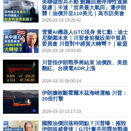
財經新聞│20260303
美聯儲按兵不動 鮑爾回應停滯性通膨
疑慮｜卡達「世界最大氣田」遭伊朗
襲！油價升至110美元｜高市訪美會
川普 外界聚焦中東議題｜美眾議院：
2026-03-19 19:26:42
中國AI機器人構成新威脅
雪寶AI機器人GTC現身 黃仁勳：迪士
尼樂園未來｜川習會前擬設美中貿易
委員會 川普對中經貿大轉彎？｜歐盟
報告點名中共 用AI操弄資訊抹黑反對
2026-03-18 19:03:40
者｜2026半導體兆元產值提前達陣
SEMI：台扮演要角
川普指伊朗戰爭將結束 油價跌、美股
翻紅、台積電ADR上漲
2026-03-10 08:00:14
伊朗膽敢斷霍爾木茲海峽運輸 川普：
20倍打擊
2026-03-10 13:17:33
國際油價回落時間點？川普曝：摧毀
伊朗核威脅後｜G7計畫共同釋放戰備