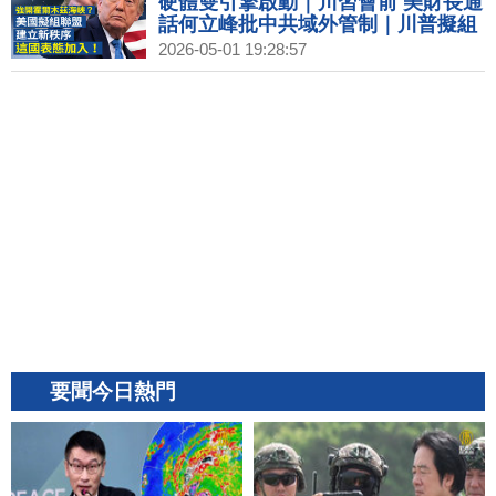
硬體雙引擎啟動｜川習會前 美財長通
話何立峰批中共域外管制｜川普擬組
霍爾木茲海峽聯盟 立陶宛表態加入｜
2026-05-01 19:28:57
終端需求警訊？半導體通膨成行 代
工、IC設計紛漲價
要聞今日熱門