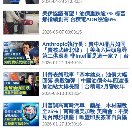
2026-04-29 21:08:05
美伊協議有望！油價重跌逾7% 標普
那指續創高 台積電ADR漲逾6%
2026-05-07 08:03:15
Anthropic執行長：賣中AI晶片如同
「賣核武給北韓」｜美商六巨頭急尋
第二供應商 非Intel而是這一家？｜台
灣搶先拿下晶片優惠 李在明：不能比
2026-01-21 19:40:15
台灣差｜Netflix營收和獲利雙雙成長
訂閱用戶突破3.25億
川普表態戰事「基本結束」油價大幅
回落 美股強彈｜中國油價今年四連漲
加油站大排長龍｜台積電2月營收年
增22% 創歷年同期新高｜南韓人均所
2026-03-10 19:18:34
得年增僅0.3% 落後台、日
川普調高南韓汽車、藥品、木材關稅
至25%｜南韓遭美加稅 美商會：不樂
見台灣步後塵｜歐盟印度簽署自貿協
定 牽動全球三分之一貿易｜ASIC出
2026-01-27 19:30:16
貨估3年增3倍 台積代工市占99%