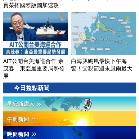
貢茶拓國際版圖加速攻
美？｜#財經新聞｜
20260806(四)
AIT公開台美海巡合作 余
白海豚颱風最快下午海
茂春：東亞最重要局勢發
警！父親節週末風雨最大
展
今日整點新聞