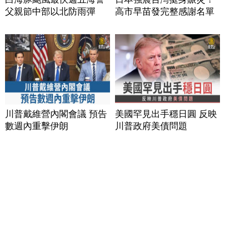
父親節中部以北防雨彈
高市早苗發完整感謝名單
川普戴維營內閣會議 預告
美國罕見出手穩日圓 反映
數週內重擊伊朗
川普政府美債問題