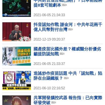
中共對台混合戰已開打 ？日本前陸將
提8套可能劇本
2021-06-05 21:34:33
抖音認知作戰 謝金河：中共年花兩千
億人民幣對付台灣
2022-12-19 09:20:37
國產疫苗比國外差？權威醫分析優劣
籲提防認知戰
2021-06-05 21:33:37
造謠炒作疫苗話題 中共「認知戰」陷
阱在台踢鐵板？
2021-06-10 22:16:52
共軍開發腦控武器 報告指：已向實際
研發突破