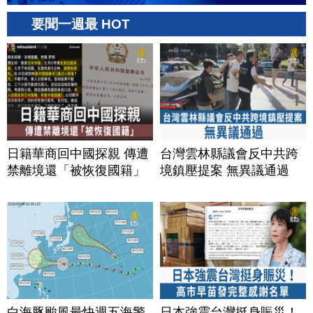
要聞一週最 HOT
日籍華商回中國探親 傳遭
台灣雲林縣議會反中共跨
禁離境還「被恢復國籍」
境鎮壓提案 無異議通過
白海豚颱風最快週五海警
日本強震台灣挺身賑災！