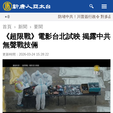
防堵中共！川普簽行政令 對多晶矽課15
首頁
›
新聞
›
要聞
《超限戰》電影台北試映 揭露中共
無聲戰技倆
更新時間：2026-03-24 15:28:22