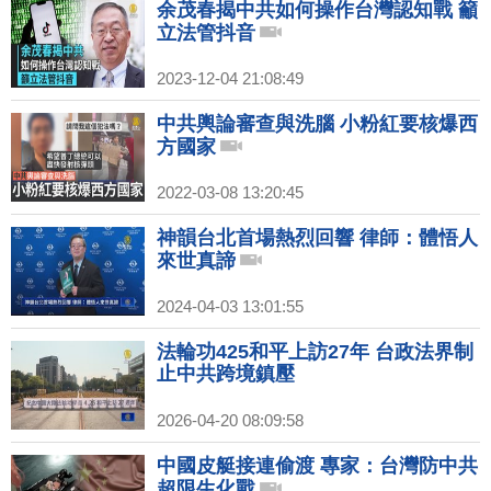
余茂春揭中共如何操作台灣認知戰 籲
立法管抖音
2023-12-04 21:08:49
中共輿論審查與洗腦 小粉紅要核爆西
方國家
2022-03-08 13:20:45
神韻台北首場熱烈回響 律師：體悟人
來世真諦
2024-04-03 13:01:55
法輪功425和平上訪27年 台政法界制
止中共跨境鎮壓
2026-04-20 08:09:58
中國皮艇接連偷渡 專家：台灣防中共
超限生化戰