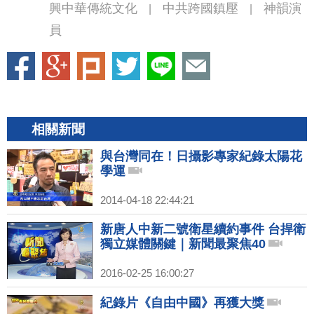
興中華傳統文化
中共跨國鎮壓
神韻演
|
|
員
相關新聞
與台灣同在！日攝影專家紀錄太陽花
學運
2014-04-18 22:44:21
新唐人中新二號衛星續約事件 台捍衛
獨立媒體關鍵｜新聞最聚焦40
2016-02-25 16:00:27
紀錄片《自由中國》再獲大獎