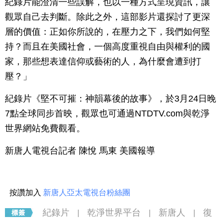
紀錄片能澄清一些誤解，也以一種方式呈現資訊，讓
觀眾自己去判斷。除此之外，這部影片還探討了更深
層的價值：正如你所說的，在壓力之下，我們如何堅
持？而且在美國社會，一個高度重視自由與權利的國
家，那些想表達信仰或藝術的人，為什麼會遭到打
壓？」
紀錄片《堅不可摧：神韻幕後的故事》，於3月24日晚
7點全球同步首映，觀眾也可通過NTDTV.com與乾淨
世界網站免費觀看。
新唐人電視台記者 陳悅 馬東 美國報導
按讚加入
新唐人亞太電視台粉絲團
紀錄片
乾淨世界平台
新唐人
復
|
|
|