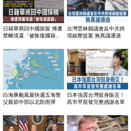
日籍華商回中國探親 傳遭
台灣雲林縣議會反中共跨
禁離境還「被恢復國籍」
境鎮壓提案 無異議通過
白海豚颱風最快週五海警
日本強震台灣挺身賑災！
父親節中部以北防雨彈
高市早苗發完整感謝名單