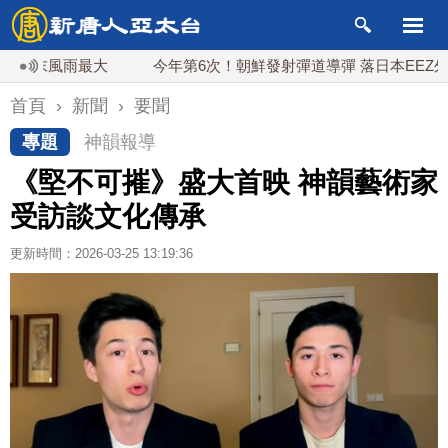
風雨最大
今年第6次！朝鮮發射彈道導彈 落日本EEZ外
首頁
›
新聞
›
要聞
專題
神韻報導
《堅不可摧》盛大首映 神韻藝術家
受訪談文化傳承
更新時間：2026-03-25 13:19:36