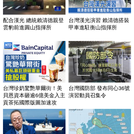
配合漢光 總統賴清德親登
台灣漢光演習 賴清德搭裝
雲豹前進圓山指揮所
甲車進駐衡山指揮所
台灣珍奶驚艷華爾街！美
台灣國防部 發布同心36號
貝恩資本砸逾6億美金入主
演習動員召集令
貢茶拓國際版圖加速攻
美？｜#財經新聞｜
20260806(四)