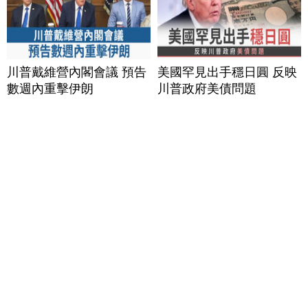
川普戴維營內閣會議 預告
美國罕見出手穩日圓 反映
數週內重擊伊朗
川普政府美債問題