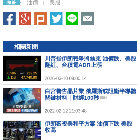
油價
美股
|
相關新聞
川普指伊朗戰爭將結束 油價跌、美股
翻紅、台積電ADR上漲
2026-03-10 08:00:14
白宮警告晶片業 俄羅斯或阻斷半導體
關鍵材料｜財經100秒
2022-02-12 21:03:48
伊朗審視美和平方案 油價下跌 美股
收高