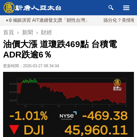
城鎮演習 AIT連續發文讚「韌性台灣」
搞分化？美情報：普京
首頁
›
新聞
›
財經
油價大漲 道瓊跌469點 台積電
ADR跌逾6％
更新時間：2026-03-27 08:34:04