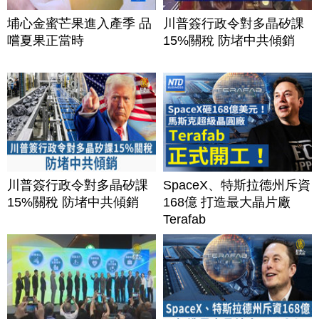
埔心金蜜芒果進入產季 品
川普簽行政令對多晶矽課
嚐夏果正當時
15%關稅 防堵中共傾銷
川普簽行政令對多晶矽課
SpaceX、特斯拉德州斥資
15%關稅 防堵中共傾銷
168億 打造最大晶片廠
Terafab