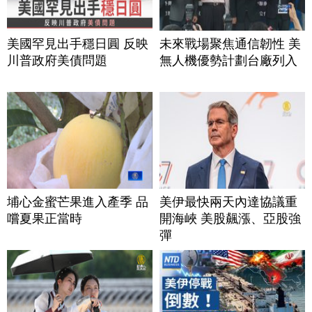
美國罕見出手穩日圓 反映
未來戰場聚焦通信韌性 美
川普政府美債問題
無人機優勢計劃台廠列入
埔心金蜜芒果進入產季 品
美伊最快兩天內達協議重
嚐夏果正當時
開海峽 美股飆漲、亞股強
彈