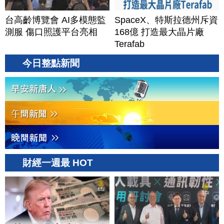
台高齡博覽會 AI多模態監
SpaceX、特斯拉德州斥資
測服 傷口照護平台亮相
168億 打造最大晶片廠
Terafab
今日整點新聞
財經一週最 HOT