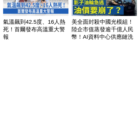
氣溫飆到42.5度、16人熱
美全面封殺中國光模組！
死！首爾發布高溫重大警
陸企市值蒸發逾千億人民
報
幣！AI資料中心供應鏈洗
牌？台灣喜迎轉單！成關
鍵樞紐？｜#財經新聞
│20260805 (三)