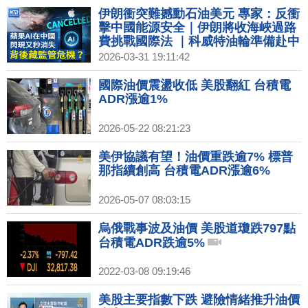
伊朗衝突難撼動石油美元 專家：反衝
擊中國能源安全｜伊朗將收海峽過路
費挑戰國際法 ｜科威特油輪準備赴中
在杜拜港遭伊朗襲擊｜蘋果AI在中國
2026-03-31 19:11:42
意外上線 快速被下架
國際油價震盪收低 美股翻紅 台積電
ADR漲逾1%
2026-05-22 08:21:23
美伊協議有望！油價重跌逾7% 標普
那指續創高 台積電ADR漲逾6%
2026-05-07 08:03:15
烏俄戰事波及油價 美股道瓊跌797點
台積電ADR跌逾5%
2022-03-08 09:19:46
美股主要指數下跌 避險情緒推升油價