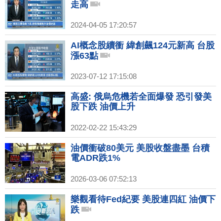
走高
2024-04-05 17:20:57
AI概念股續衝 緯創飆124元新高 台股
漲63點
2023-07-12 17:15:08
高盛: 俄烏危機若全面爆發 恐引發美
股下跌 油價上升
2022-02-22 15:43:29
油價衝破80美元 美股收盤盡墨 台積
電ADR跌1%
2026-03-06 07:52:13
樂觀看待Fed紀要 美股連四紅 油價下
跌