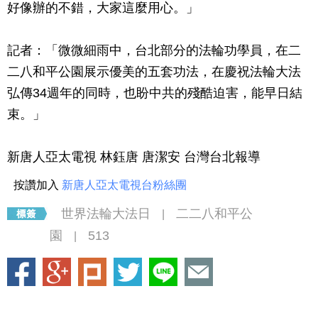
好像辦的不錯，大家這麼用心。」
記者：「微微細雨中，台北部分的法輪功學員，在二
二八和平公園展示優美的五套功法，在慶祝法輪大法
弘傳
34週年
的同時，也盼中共的殘酷迫害，能早日結
束。」
新唐人亞太電視 林鈺唐 唐潔安 台灣台北報導
按讚加入
新唐人亞太電視台粉絲團
世界法輪大法日
二二八和平公
|
園
513
|