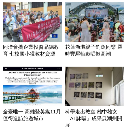
同濟會攜企業投資品德教
花蓮漁港親子釣魚同樂 羅
育 七校國小獲教材資源
時豐壓軸獻唱掀高潮
全臺唯一 高雄登英媒11月
科學走出教室 雄中雄女
值得造訪旅遊城市
「AI 詠唱」成果展潮州開
展