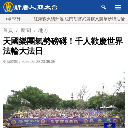
Z外
紅海戰火續升溫 也門胡塞武裝稱又襲擊沙特油輪
首頁
›
新聞
›
地方
天國樂團氣勢磅礡！千人歡慶世界
法輪大法日
更新時間：2026-05-09 20:36:36