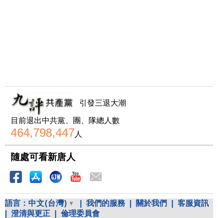
引發三退大潮
目前退出中共黨、團、隊總人數
464,798,447
人
隨處可看新唐人
語言：
中文(台灣)
|
我們的服務
|
關於我們
|
客服資訊
|
澄清與更正
|
倫理委員會