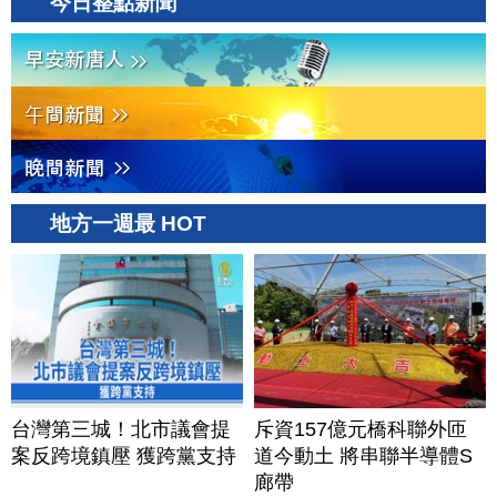
今日整點新聞
地方一週最 HOT
台灣第三城！北市議會提
斥資157億元橋科聯外匝
案反跨境鎮壓 獲跨黨支持
道今動土 將串聯半導體S
廊帶