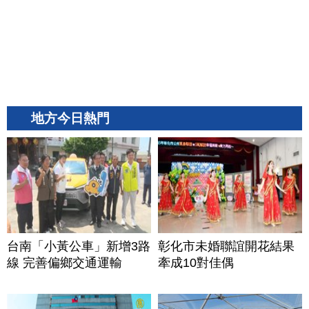
地方今日熱門
台南「小黃公車」新增3路
彰化市未婚聯誼開花結果
線 完善偏鄉交通運輸
牽成10對佳偶