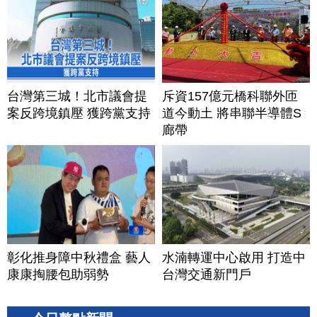
台灣第三城！北市議會提
斥資157億元橋科聯外匝
案反跨境鎮壓 獲跨黨支持
道今動土 將串聯半導體S
廊帶
彰化推身障中秋禮盒 藝人
水湳轉運中心啟用 打造中
康康掏腰包助弱勢
台灣交通新門戶