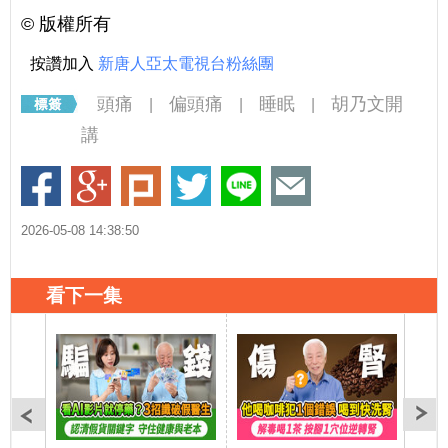
©️ 版權所有
按讚加入
新唐人亞太電視台粉絲團
頭痛
偏頭痛
睡眠
胡乃文開
|
|
|
講
2026-05-08 14:38:50
看下一集