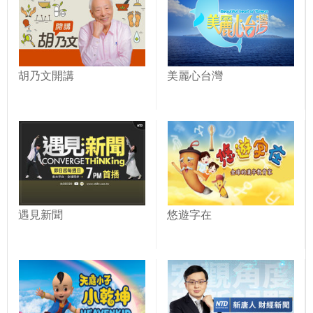
胡乃文開講
美麗心台灣
遇見新聞
悠遊字在