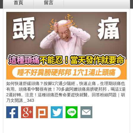
首頁
留言
如何快速舒緩頭痛？按腳1穴通少陽經，快速止痛，生理期頭痛也
有用。頭痛看中醫很有效！70多歲阿嬤頭痛肩膀硬邦邦，喝這1湯
2週好轉。注意！這種頭痛恐奪命要趕快就醫。回答粉絲問題｜胡
乃文開講＿343