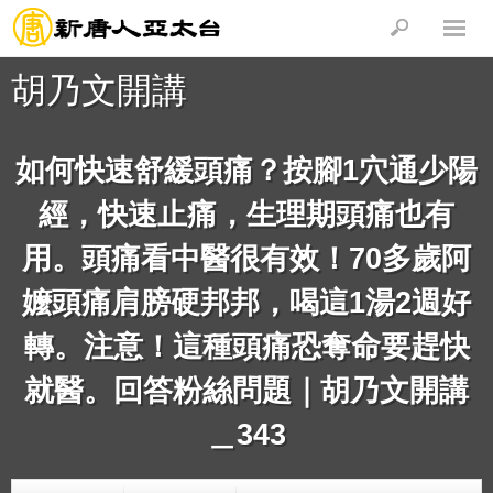
胡乃文開講
如何快速舒緩頭痛？按腳1穴通少陽
經，快速止痛，生理期頭痛也有
用。頭痛看中醫很有效！70多歲阿
嬤頭痛肩膀硬邦邦，喝這1湯2週好
轉。注意！這種頭痛恐奪命要趕快
就醫。回答粉絲問題｜胡乃文開講
＿343