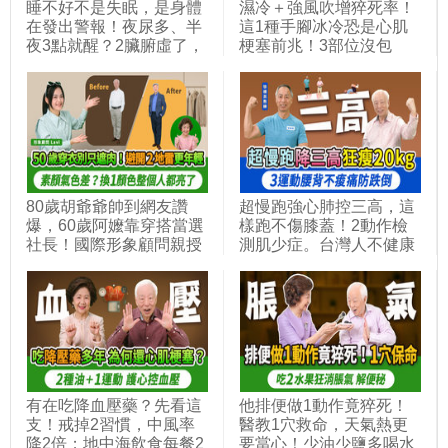
睡不好不是失眠，是身體
濕冷＋強風吹增猝死率！
在發出警報！夜尿多、半
這1種手腳冰冷恐是心肌
夜3點就醒？2臟腑虛了，
梗塞前兆！3部位沒包
按手2穴。中醫師教你加
好，穿再多也沒用！敲一
早餐豆漿這個味，按2穴
敲這裡＋3穴位，補腎通
＋搓腰1處，喝安神止煩
經絡穩血壓。1張紙讓腳
湯，一夜好眠不靠吃藥｜
升溫8度，5種發熱食物，
胡乃文開講_352
手腳都暖起來｜胡乃文開
講Dr.HU_331
80歲胡爺爺帥到網友讚
超慢跑強心肺控三高，這
爆，60歲阿嬤靠穿搭當選
樣跑不傷膝蓋！2動作檢
社長！國際形象顧問親授
測肌少症。台灣人不健康
五色組合怎麼搭不踩雷，
餘命7.78年！3個高CP值
避開這3件事，讓你顯老
運動防跌倒，熟齡運動要
又窮酸！1招教你分辨冷
避免1錯誤。等長收縮降
暖膚色｜胡乃文開講 ft. 形
血壓秘訣，避免失能臥床
象顧問 Lavi_347
｜徐棟英｜胡乃文開講
Dr.HU_314
有在吃降血壓藥？先看這
他排便做1動作竟猝死！
支！戒掉2習慣，中風率
醫教1穴救命，天氣熱更
降2倍；地中海飲食每餐2
要當心！少油少鹽多喝水