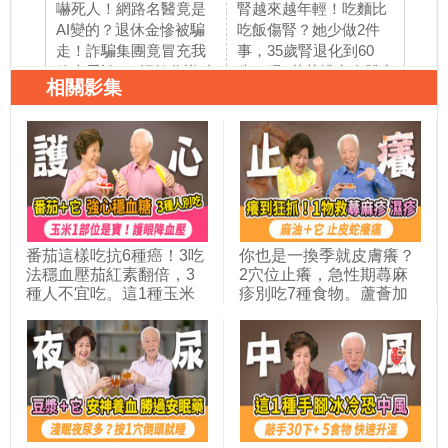
嚇死人！網路名醫竟是
腎越來越年輕！吃麵比
膝蓋
AI變的？退休金慘被騙
吃飯傷腎？她少做2件
冰敷
走！詐騙集團竟冒充我
事，35歲腎退化到60
痛？
線上看診！3招教你識破
歲。喝1花茶排出身體毒
鬆開
相關影集
假相，別再被騙去買假
素。他喝咖啡犯1錯誤，
必改
藥！聰明長輩必學：善
喝到快洗腎。這樣吃魚
強化
用AI整理養生精華，看
吃到中毒腎衰竭，魚油
種魚
病不踩雷，守住老本享
吃錯也傷腎。胡乃文開
路上
清福｜胡乃文開講
講Dr.HU345
文開
Dr.HU_344
番茄這樣吃抗6種癌！3吃
你也是一換季就皮膚癢？
法穩血壓茄紅素翻倍，3
2穴位止癢，急性期蕁麻
種人不宜吃。這1種玉米
疹別吃7種食物。蘆薈加
可防視網膜退化。玉米1
它，治濕疹效果神奇。 1
部位別丟，降血壓穩血糖
湯止異位性皮膚炎的癢，
利尿消腫。它是水腫瘦身
任何皮膚病都可以治。皮
的好朋友，比玉米熱量少
蛇發作時，麻油＋它，痛
3倍｜胡乃文開講
癢立刻救｜胡乃文開講
Dr.HU_330
Dr.HU_322