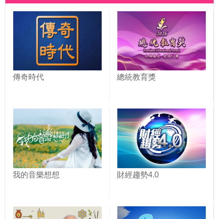
5千人創新高！日本人長
倍。公開1牙粉配方，除
壽靠做1件事＋吃抗發炎
口臭救牙根。椰子油漱口
食物 ！｜胡乃文開講＿
法，抗菌固牙齦｜胡乃文
349
開講Dr.HU_310
傳奇時代
總統教育獎
我的音樂想想
財經趨勢4.0