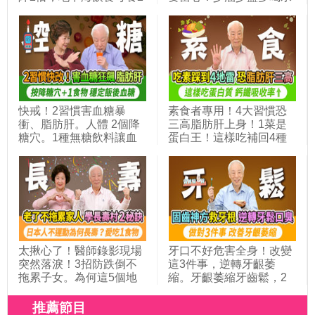
蔬菜加好油好魚，高血壓
還便秘結石？3件事做錯
機率剩1成；每天1手部運
了。她脹氣吃益生菌更嚴
動穩定血壓又護心，逆轉
重！2水果＋1零食是腸道
一輩子吃藥的命運｜胡乃
通樂，超市都有賣。看中
文開講Dr.HU_338
醫治標又治本｜胡乃文開
講Dr.HU_353
快戒！2習慣害血糖暴
素食者專用！4大習慣恐
衝、脂肪肝。人體 2個降
三高脂肪肝上身！1菜是
糖穴。1種無糖飲料讓血
蛋白王！這樣吃補回4種
糖飆高，改喝1茶降血
營養素！吃素者骨折風險
糖。這3水果血糖高的人
高2倍，6物補鈣強腎氣。
也可以吃。它補腎護血管
貧血補鐵+加1營養素，吸
降三高。名廚用1菜湯，
收率大翻倍！這1種素恐
穩血糖近50年｜胡乃文開
吃出虛弱體質｜胡乃文開
講Dr.HU_329
講Dr.HU_317
太揪心了！醫師錄影現場
牙口不好危害全身！改變
突然落淚！3招防跌倒不
這3件事，逆轉牙齦萎
拖累子女。為何這5個地
縮。牙齦萎縮牙齒鬆，2
區的人都長壽？靠9種力
器官恐出問題。牙齒掉到
量活到百歲。全台人瑞破
這數量，失智風險高1.9
推薦節目