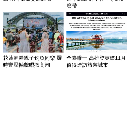
廊帶
花蓮漁港親子釣魚同樂 羅
全臺唯一 高雄登英媒11月
時豐壓軸獻唱掀高潮
值得造訪旅遊城市