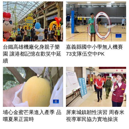
台鐵高雄機廠化身親子樂
嘉義縣國中小學無人機賽
園 讓港都記憶在歡笑中延
73支隊伍空中PK
續
埔心金蜜芒果進入產季 品
屏東城鎮韌性演習 周春米
嚐夏果正當時
視導軍民協力實地操演