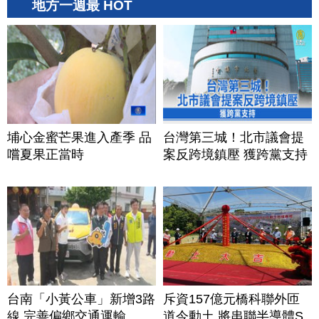
地方一週最 HOT
埔心金蜜芒果進入產季 品
台灣第三城！北市議會提
嚐夏果正當時
案反跨境鎮壓 獲跨黨支持
台南「小黃公車」新增3路
斥資157億元橋科聯外匝
線 完善偏鄉交通運輸
道今動土 將串聯半導體S