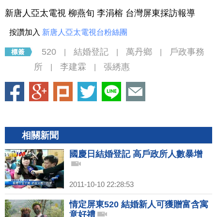
新唐人亞太電視 柳燕旬 李涓榕 台灣屏東採訪報導
按讚加入
新唐人亞太電視台粉絲團
520
結婚登記
萬丹鄉
戶政事務
|
|
|
所
李建霖
張綉惠
|
|
相關新聞
國慶日結婚登記 高戶政所人數暴增
2011-10-10 22:28:53
情定屏東520 結婚新人可獲贈富含寓
意好禮