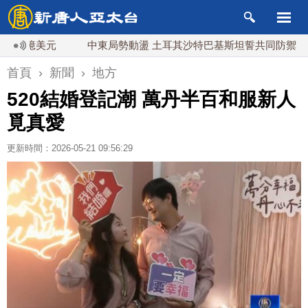
億美元
中東局勢動盪 土耳其沙特巴基斯坦誓共同防禦
漢
首頁
›
新聞
›
地方
520結婚登記潮 萬丹半百和服新人
覓真愛
更新時間：2026-05-21 09:56:29