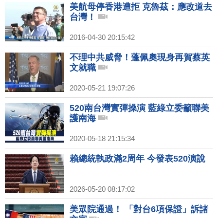
美航母停香港遭拒 克魯茲：應改道去
台灣！
2016-04-30 20:15:42
不理中共威脅！蓬佩奧現身再賀蔡英
文就職
2020-05-21 19:07:26
520南台灣實彈操演 藍綠立委籲聯美
護南海
2020-05-18 21:15:34
賴總統執政滿2周年 今發表520演說
2026-05-20 08:17:02
美眾院通過！ 「對台6項保證」訴諸