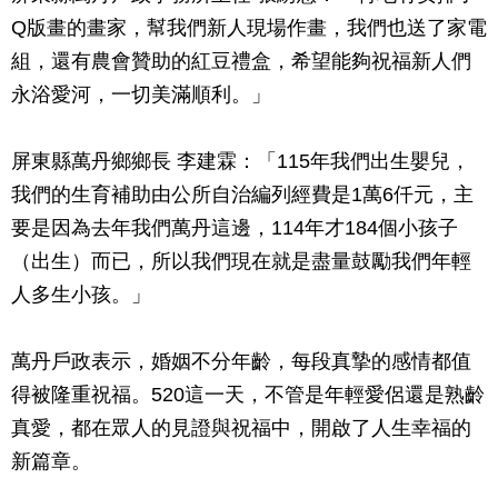
Q版畫的畫家，幫我們新人現場作畫，我們也送了家電
組，還有農會贊助的紅豆禮盒，希望能夠祝福新人們
永浴愛河，一切美滿順利。」
屏東縣萬丹鄉鄉長 李建霖：「115年我們出生嬰兒，
我們的生育補助由公所自治編列經費是1萬6仟元，主
要是因為去年我們萬丹這邊，114年才184個小孩子
（出生）而已，所以我們現在就是盡量鼓勵我們年輕
人多生小孩。」
萬丹戶政表示，婚姻不分年齡，每段真摯的感情都值
得被隆重祝福。520這一天，不管是年輕愛侶還是熟齡
真愛，都在眾人的見證與祝福中，開啟了人生幸福的
新篇章。