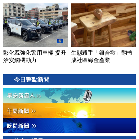
彰化縣強化警用車輛 提升
生態殺手「銀合歡」翻轉
治安網機動力
成社區綠金產業
今日整點新聞