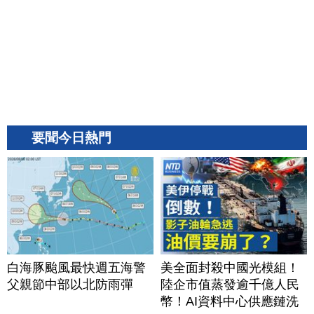
要聞今日熱門
白海豚颱風最快週五海警
美全面封殺中國光模組！
父親節中部以北防雨彈
陸企市值蒸發逾千億人民
幣！AI資料中心供應鏈洗