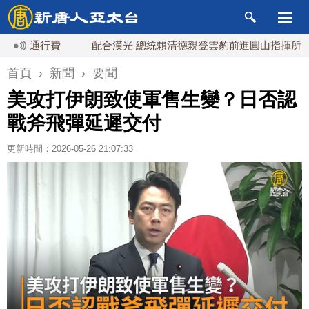
通行費
配合漢光 總統賴清德親登雲豹前進圓山指揮所
首頁
›
新聞
›
要聞
美攻打伊朗致使軍售生變？日否認
戰斧飛彈延遲交付
更新時間：2026-05-26 21:07:33