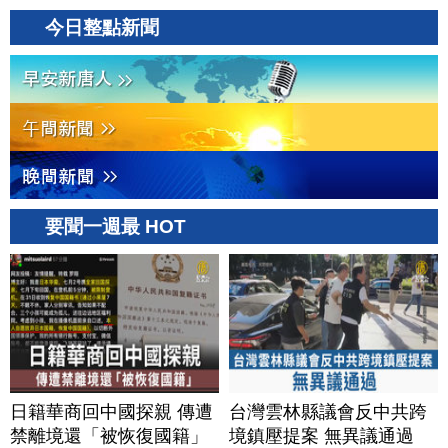
今日整點新聞
要聞一週最 HOT
日籍華商回中國探親 傳遭
台灣雲林縣議會反中共跨
禁離境還「被恢復國籍」
境鎮壓提案 無異議通過