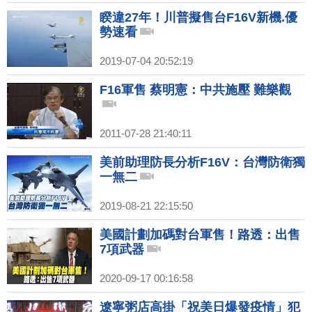
睽違27年！川普擬售台F16V新機.優
勢速看
2019-07-04 20:52:19
F16軍售 蔡明憲：中共施壓 難樂觀
2011-07-28 21:40:11
美前助理防長分析F16V：台灣防衛獨
一無二
2019-08-21 22:15:50
美國計劃加碼對台軍售！路透：出售
7項武器
2020-09-17 00:16:58
遼寧粥店高掛「祝美日爆發疫情」犯