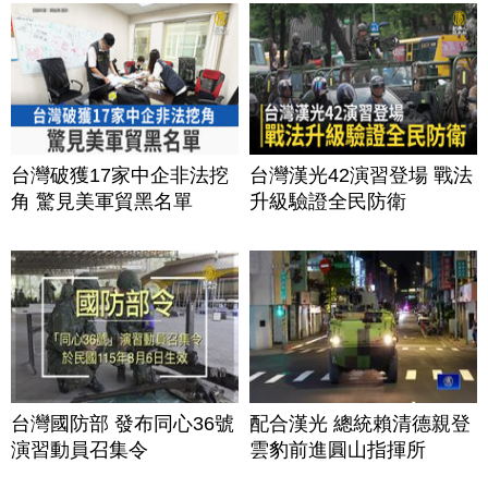
牌？台灣喜迎轉單！成關
鍵樞紐？｜#財經新聞
│20260805 (三)
台灣破獲17家中企非法挖
台灣漢光42演習登場 戰法
角 驚見美軍貿黑名單
升級驗證全民防衛
台灣國防部 發布同心36號
配合漢光 總統賴清德親登
演習動員召集令
雲豹前進圓山指揮所