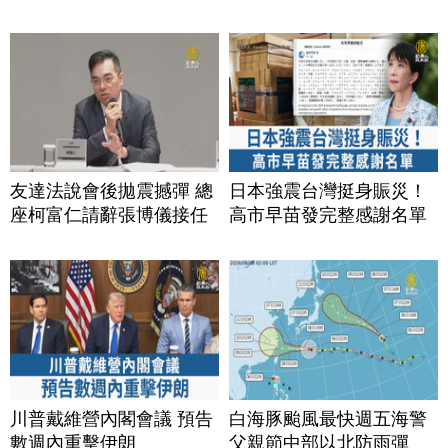
友達法說會後拋震撼彈 總
日本強震台灣挺身賑災！
座柯富仁請辭張博儀接任
高市早苗發完整感謝名單
川普戴維營內閣會議 預告
白海豚颱風最快週五海警
數週內重擊伊朗
父親節中部以北防雨彈