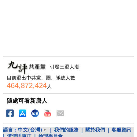
引發三退大潮
目前退出中共黨、團、隊總人數
464,872,424
人
隨處可看新唐人
語言：
中文(台灣)
|
我們的服務
|
關於我們
|
客服資訊
|
澄清與更正
|
倫理委員會