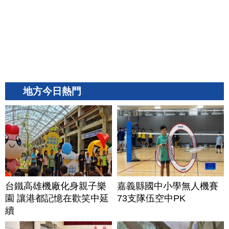
地方今日熱門
台鐵高雄機廠化身親子樂
嘉義縣國中小學無人機賽
園 讓港都記憶在歡笑中延
73支隊伍空中PK
續