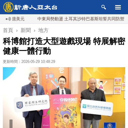
億美元
中東局勢動盪 土耳其沙特巴基斯坦誓共同防禦
漢
首頁
›
新聞
›
地方
科博館打造大型遊戲現場 特展解密
健康一體行動
更新時間：2026-05-29 10:48:29