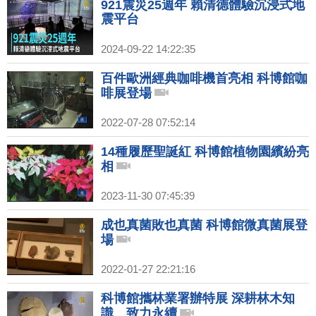
921震災25週年 賴清德體驗沉浸式地
震平台
2024-09-22 14:22:35
百件歐洲經典咖啡機首亮相 科博館咖
啡展登場
2022-07-28 07:52:14
14種履歷聖誕紅 科博館植物園繽紛亮
相
2023-11-30 07:45:39
成也真菌敗也真菌 科博館微真菌展登
場
2022-01-27 22:21:16
科博館攜林業署辦特展 深耕林木知
識、致力永續