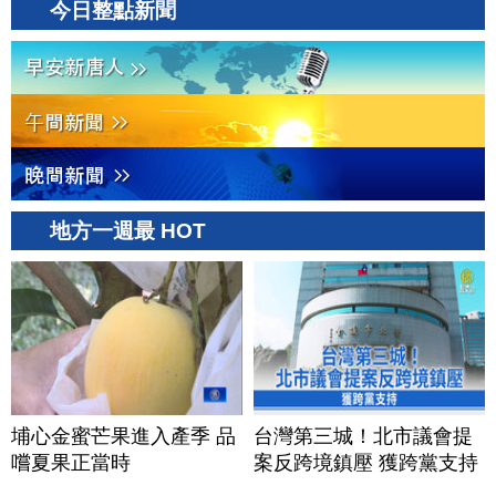
今日整點新聞
地方一週最 HOT
埔心金蜜芒果進入產季 品
台灣第三城！北市議會提
嚐夏果正當時
案反跨境鎮壓 獲跨黨支持