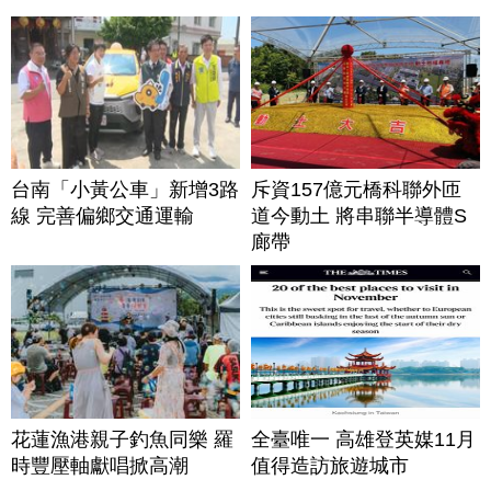
台南「小黃公車」新增3路
斥資157億元橋科聯外匝
線 完善偏鄉交通運輸
道今動土 將串聯半導體S
廊帶
花蓮漁港親子釣魚同樂 羅
全臺唯一 高雄登英媒11月
時豐壓軸獻唱掀高潮
值得造訪旅遊城市