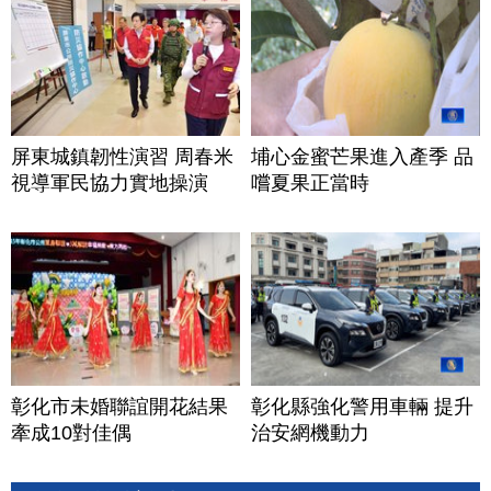
屏東城鎮韌性演習 周春米
埔心金蜜芒果進入產季 品
視導軍民協力實地操演
嚐夏果正當時
彰化市未婚聯誼開花結果
彰化縣強化警用車輛 提升
牽成10對佳偶
治安網機動力