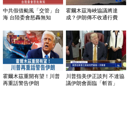
中共假借颱風「交管」台
霍爾木茲海峽協議將達
海 台陸委會怒轟無知
成？伊朗傳不收通行費
霍爾木茲重開有望！川普
川普指美伊正談判 不達協
再重話警告伊朗
議伊朗會面臨「斬首」