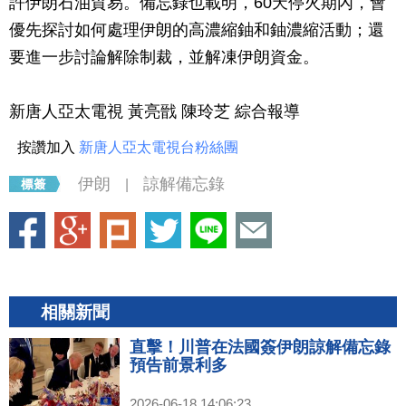
許伊朗石油貿易。備忘錄也載明，60天停火期內，會
優先探討如何處理伊朗的高濃縮鈾和鈾濃縮活動；還
要進一步討論解除制裁，並解凍伊朗資金。
新唐人亞太電視 黃亮戩 陳玲芝 綜合報導
按讚加入
新唐人亞太電視台粉絲團
伊朗
諒解備忘錄
|
相關新聞
直擊！川普在法國簽伊朗諒解備忘錄
預告前景利多
2026-06-18 14:06:23