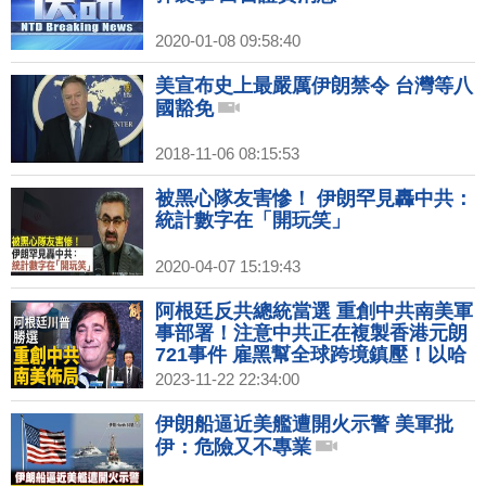
2020-01-08 09:58:40
美宣布史上最嚴厲伊朗禁令 台灣等八
國豁免
2018-11-06 08:15:53
被黑心隊友害慘！ 伊朗罕見轟中共：
統計數字在「開玩笑」
2020-04-07 15:19:43
阿根廷反共總統當選 重創中共南美軍
事部署！注意中共正在複製香港元朗
721事件 雇黑幫全球跨境鎮壓！以哈
就要停火？中共意圖在中東牽制美軍
2023-11-22 22:34:00
無果！｜桑普｜吳明杰｜新聞大破解
【2023年11月22日】
伊朗船逼近美艦遭開火示警 美軍批
伊：危險又不專業