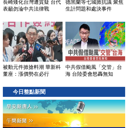
長崎矮化台灣遭質疑 台代
德黑蘭等七城掀抗議 聚焦
表籲勿淪中共法律戰
生計問題和處決事件
被動元件掀搶料潮 華新科
中共假借颱風「交管」台
董座：漲價勢在必行
海 台陸委會怒轟無知
今日整點新聞