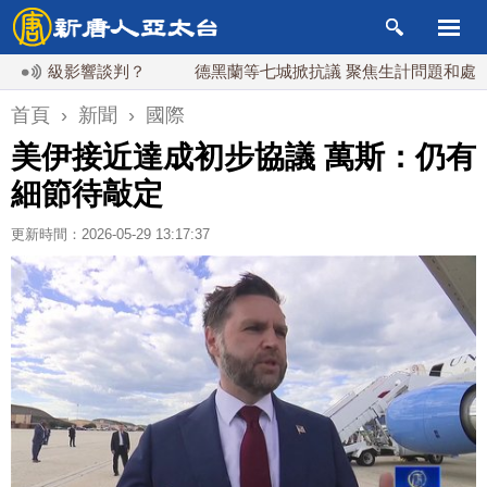
升級影響談判？
德黑蘭等七城掀抗議 聚焦生計問題和處決事件
首頁
›
新聞
›
國際
美伊接近達成初步協議 萬斯：仍有
細節待敲定
更新時間：2026-05-29 13:17:37