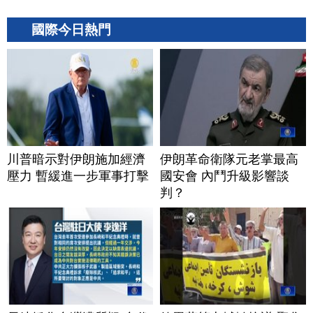
國際今日熱門
川普暗示對伊朗施加經濟
伊朗革命衛隊元老掌最高
壓力 暫緩進一步軍事打擊
國安會 內鬥升級影響談
判？