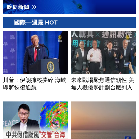
國際一週最 HOT
川普：伊朗擁核夢碎 海峽
未來戰場聚焦通信韌性 美
即將恢復通航
無人機優勢計劃台廠列入