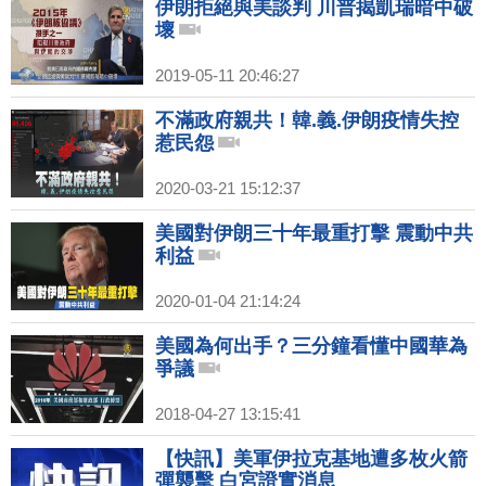
伊朗拒絕與美談判 川普揭凱瑞暗中破
壞
2019-05-11 20:46:27
不滿政府親共！韓.義.伊朗疫情失控
惹民怨
2020-03-21 15:12:37
美國對伊朗三十年最重打擊 震動中共
利益
2020-01-04 21:14:24
美國為何出手？三分鐘看懂中國華為
爭議
2018-04-27 13:15:41
【快訊】美軍伊拉克基地遭多枚火箭
彈襲擊 白宮證實消息