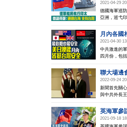
2021-04-29 20
德國海軍巡防
亞洲，巡弋印
艘在南海航行
導，根據德
月內各國
德國自民黨國會
2021-04-30 13
象徵一種對台
中共激進的
日，駐德國
四月份，包
重要表態關
聯大場邊
2022-09-24 20
新聞首先關
與中共外長王
毅強調，美
英海軍參
2021-09-18 18
英國海軍參謀長