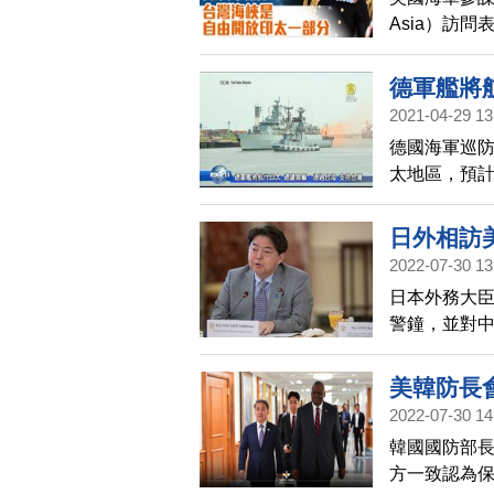
Asia）訪
稱台灣海峽
德軍艦將
2021-04-29 13
德國海軍巡防
太地區，預計
的德國軍艦。
防部的規劃
日外相訪
議員雷希特 
2022-07-30 13
持，繞過台灣
日本外務大
謝雷希特議
警鐘，並對
海峽穩定的
美韓防長
2022-07-30 14
韓國國防部
方一致認為