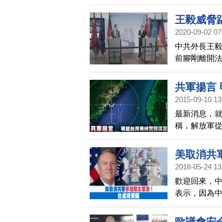
常重要。
王毅威脅
2020-09-02 07
中共外長王
前腳剛離開
邊，不能接
王毅同場的
共軍揚言
同樣的尊重
2015-09-10 13
最新消息，
稱，解放軍從
進行實彈射擊
抨擊，質疑
美取消共
2018-05-24 13
歡迎回來，
表示，因為
中共參加下
蓬佩奧，被
歐議會安