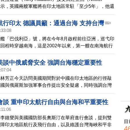
問表示，英國兩艘軍艦將在印太地區常駐「至少5年」，他還
是「自由開放印度太平洋的一部分」。
航行印太 德議員籲：通過台海 支持台灣
:33:08
艦「巴伐利亞」號，將在今年8月啟程前往亞洲，巡弋印
回程時穿越南海，這是2002年以來，第一艘在南海航行
不過德國媒體《世界報週日版》25日報導，根據德國國
，「巴伐利亞號」將不會通過台灣海峽；德國自民黨國會
美談中俄威脅安全 強調台海穩定重要性
認為，通過台灣海峽，象徵一種對台灣自由和民主的支
:07:04
則是向中共磕頭。26日，駐德國臺北代表處，在臉書感
臣林芳正今天訪問美國期間對於中國在印太地區的行徑敲
員對台灣的支持。
中國與俄羅斯加強軍事合作提出安全疑慮，同時強調台灣
重要性。
會談 重申印太航行自由與台海和平重要性
:11:06
長李鐘燮與美國國防部長奧斯汀在華府進行會談，提到雙
目
保障印太地區航行及飛行自由，以及維護台灣海峽和平非
4