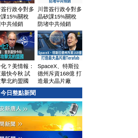
普簽行政令對多
川普簽行政令對多
課15%關稅
晶矽課15%關稅
堵中共傾銷
防堵中共傾銷
分化？美情報：
SpaceX、特斯拉
最快今秋 試
德州斥資168億 打
攻擊北約盟國
造最大晶片廠
Terafab
今日整點新聞