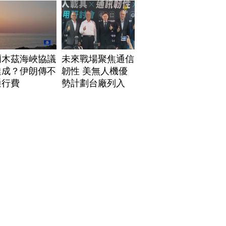
爾木茲海峽協議
未來戰場聚焦通信
達成？伊朗傳不
韌性 美無人機優
通行費
勢計劃台廠列入