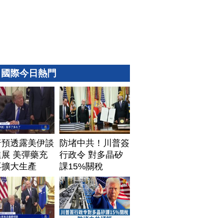
國際今日熱門
普預透露美伊談
防堵中共！川普簽
展 美彈藥充
行政令 對多晶矽
再擴大生產
課15%關稅