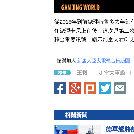
從2018年到前總理特魯多去年
任總理卡尼上任後，這次是第二
釋出重要訊號，顯示加拿大在印
按讚加入
新唐人亞太電視台粉絲團
王毅
加拿大軍艦
|
|
相關新聞
德軍艦將