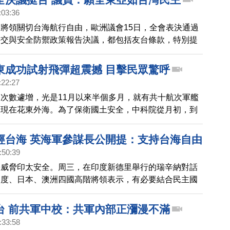
:03:36
將領關切台海航行自由，歐洲議會15日，全會表決通過
外交與安全防禦政策報告決議，都包括友台條款，特別提
訊息干預他國民主。中華民國外交部(16日)表示感謝，
洲今年挺台灣參與國際的力道，會比往年更強。
東成功試射飛彈超震撼 目擊民眾驚呼
:22:27
次數遽增，光是11月以來半個多月，就有共十航次軍艦
出現在花東外海。為了保衛國土安全，中科院從月初，到
密集進行飛彈試射，昨天(18日)晚間分別在屏東九鵬基
成功鎮各發射一顆，吸引不少軍事迷圍觀。
經台海 英海軍參謀長公開提：支持台海自由
:50:39
張威脅印太安全。周三，在印度新德里舉行的瑞辛納對話
印度、日本、澳洲四國高階將領表示，有必要結合民主國
護印度太平洋區的秩序與航行自由。其中，英國海軍參謀
示，集體支持自由航行、穿越台灣海峽。
台 前共軍中校：共軍內部正瀰漫不滿
:33:58