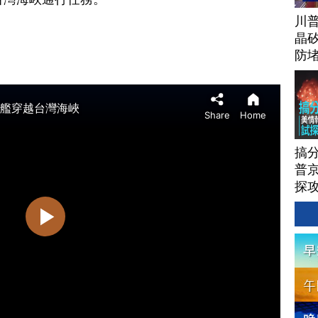
川
晶矽
防
搞
普京
探