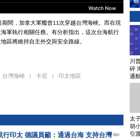
卸任期間，加拿大軍艦曾11次穿越台灣海峽。而在現
次海軍執行相關任務。有分析指出，這次台海航行
太地區將維持自主外交與安全路線。
川
碎 
台灣海峽
卡尼
印太地區
通
|
|
太
胡小
引
航行印太 德議員籲：通過台海 支持台灣