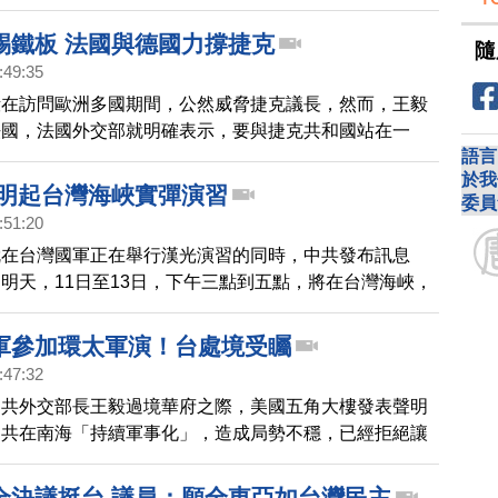
踢鐵板 法國與德國力撐捷克
隨
:49:35
毅在訪問歐洲多國期間，公然威脅捷克議長，然而，王毅
法國，法國外交部就明確表示，要與捷克共和國站在一
語言
受中共對捷克發出的威脅。另外，德國外長馬斯更是在與
於我
記者會上強調，歐洲人尊重國際夥伴，但我們也希望獲得
 明起台灣海峽實彈演習
委員
，「威脅不適合這裡」。
:51:20
就在台灣國軍正在舉行漢光演習的同時，中共發布訊息
明天，11日至13日，下午三點到五點，將在台灣海峽，
演習，射擊高度8千米，禁止船隻進入，消息也引發網友
是向台灣示威。
軍參加環太軍演！台處境受矚
:47:32
中共外交部長王毅過境華府之際，美國五角大樓發表聲明
中共在南海「持續軍事化」，造成局勢不穩，已經拒絕讓
個月的環太平洋軍演。另外，在台灣議題上，美國國務卿
問到已經被總統簽署的「台灣旅行法」時；也做了正面回
全決議挺台 議員：願全東亞如台灣民主