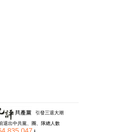
引發三退大潮
前退出中共黨、團、隊總人數
64,835,047
人