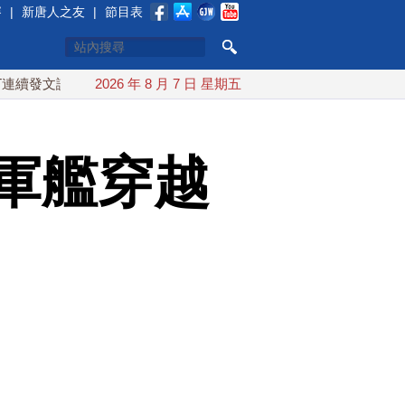
賽
|
新唐人之友
|
節目表
發文讚「韌性台灣」
2026 年 8 月 7 日 星期五
搞分化？美情報：普京最快今秋 試探攻擊北
軍艦穿越