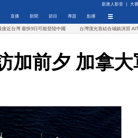
新唐人影音
|
大
直播
新聞
節目
專題
點播
灣 最快9日可能登陸中國
台灣漢光首結合城鎮演習 AIT連續
訪加前夕 加拿大