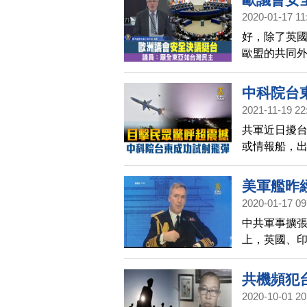
應。
2020-01-17 11
好，除了英國
歐盟的共同
到專制政權假
並表示，歐
中科院台
2021-11-19 22
共軍近日擾台
或情報船，
下個月三號，
地，及台東
美軍艦昨
2020-01-17 09
航行
中共軍事擴
上，英國、
家，共同維
長也公開表
共機頻犯
2020-10-01 20