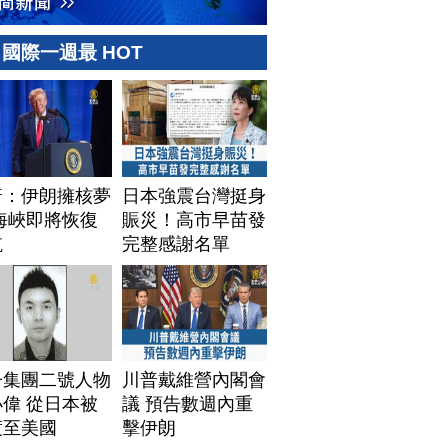
國際一週最 HOT
普：伊朗擁核夢
日本強震台灣挺身
海峽即將恢復
賑災！高市早苗發
航
完整感謝名單
子集團二號人物
川普戴維營內閣會
偉 從日本被
議 預告數週內重
渡至美國
擊伊朗