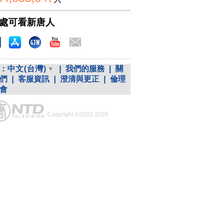
處可看新唐人
：
中文(台灣)
|
我們的服務
|
關
們
|
客服資訊
|
澄清與更正
|
倫理
會
Copyright ©2002-2026