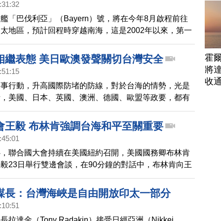
:31:32
艦「巴伐利亞」（Bayern）號，將在今年8月啟程前往
太地區，預計回程時穿越南海，這是2002年以來，第一
的德國軍艦。不過德國媒體《世界報週日版》25日報
國國防部的規劃，「巴伐利亞號」將不會通過台灣海峽；
霍
相繼表態 美日歐澳發聲關切台灣安全
議員雷希特 （Ulrich Lechte）認為，通過台灣海峽，
將
:51:15
灣自由和民主的支持，繞過台灣則是向中共磕頭。26
收
軍事行動，升高國際防堵的防線，對於台海的情勢，光是
臺北代表處，在臉書感謝雷希特議員對台灣的支持。
括，美國、日本、英國、澳洲、德國、歐盟等政要，都有
切。
會王毅 布林肯強調台海和平至關重要
:45:01
心，聯合國大會持續在美國紐約召開，美國國務卿布林肯
毅23日舉行雙邊會談，在90分鐘的對話中，布林肯向王
國致力於維護台灣海峽和平穩定。
謀長：台灣海峽是自由開放印太一部分
:10:51
拉達金（Tony Radakin）接受日經亞洲（Nikkei