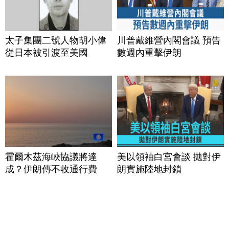
太子集團二號人物胡小偉
川普戴維營內閣會議 預告
從日本被引渡至美國
數週內重擊伊朗
霍爾木茲海峽協議將達
美以領袖白宮會談 拋對伊
成？伊朗傳不收通行費
朗實施陸地封鎖