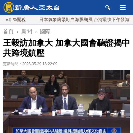
5%關稅
日本氣象廳緊盯白海豚颱風 台灣最快下午發海警
首頁
›
新聞
›
國際
王毅訪加拿大 加拿大國會聽證揭中
共跨境鎮壓
更新時間：2026-05-29 13:22:09