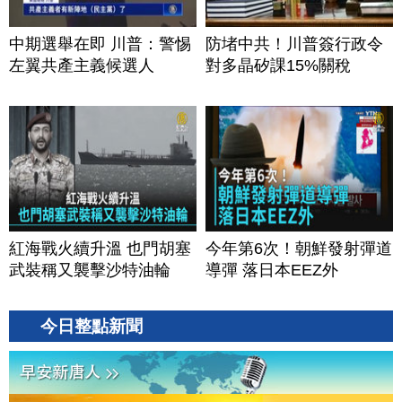
中期選舉在即 川普：警惕
防堵中共！川普簽行政令
左翼共產主義候選人
對多晶矽課15%關稅
紅海戰火續升溫 也門胡塞
今年第6次！朝鮮發射彈道
武裝稱又襲擊沙特油輪
導彈 落日本EEZ外
今日整點新聞