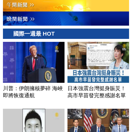
國際一週最 HOT
川普：伊朗擁核夢碎 海峽
日本強震台灣挺身賑災！
即將恢復通航
高市早苗發完整感謝名單