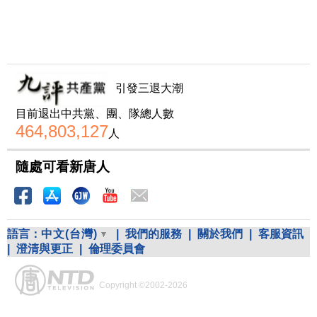
引發三退大潮
目前退出中共黨、團、隊總人數
464,803,127
人
隨處可看新唐人
語言：
中文(台灣)
|
我們的服務
|
關於我們
|
客服資訊
|
澄清與更正
|
倫理委員會
Copyright ©2002-2026