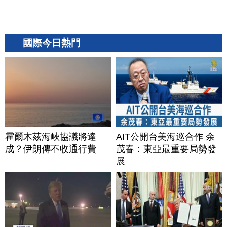
國際今日熱門
霍爾木茲海峽協議將達
AIT公開台美海巡合作 余
成？伊朗傳不收通行費
茂春：東亞最重要局勢發
展