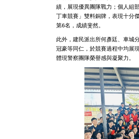
績，展現優異團隊戰力；個人組
丁車競賽」雙料銅牌，表現十分
第6名，成績斐然。
此外，建民派出所何彥廷、車城
冠豪等同仁，於競賽過程中均展
體現警察團隊榮譽感與凝聚力。