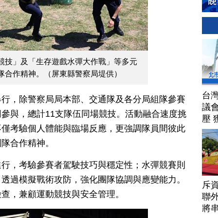
競技」及「生存遊戲水彈大作戰」等多元
隊合作精神。（屏東縣警察局堤供）
台
舉行，除警察局局本部、交通隊及各分局組隊參賽
議
參與，總計11支隊伍同場競技。活動融合速度挑
壓 
不僅考驗個人體能與臨場反應，更強調隊員間彼此
團隊合作精神。
進行，考驗參賽者駕駛技巧與穩定性；水彈競賽則
，透過模擬戰術攻防，強化團隊協調與應變能力。
斥資
檢查，兼顧運動競技與安全管理。
聯
將