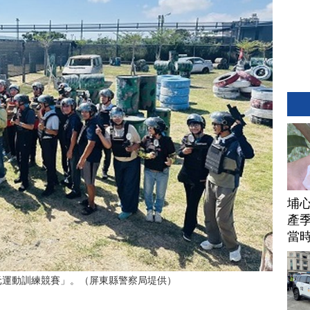
埔
產季
當
多元運動訓練競賽」。（屏東縣警察局堤供）