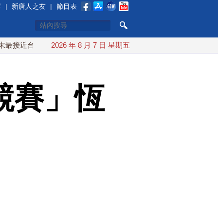
賽
|
新唐人之友
|
節目表
台灣 最快9日可能登陸中國
2026 年 8 月 7 日 星期五
台灣漢光首結合城鎮演習 AIT連
競賽」恆