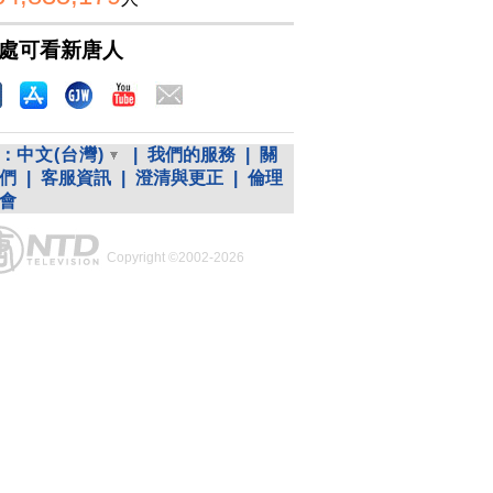
處可看新唐人
：
中文(台灣)
|
我們的服務
|
關
們
|
客服資訊
|
澄清與更正
|
倫理
會
Copyright ©2002-2026