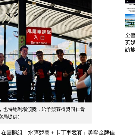
帶
全臺
英媒
訪
，也特地到場頒獎，給予競賽得獎同仁肯
察局堤供）
，在團體組「水彈競賽＋卡丁車競賽」勇奪金牌佳