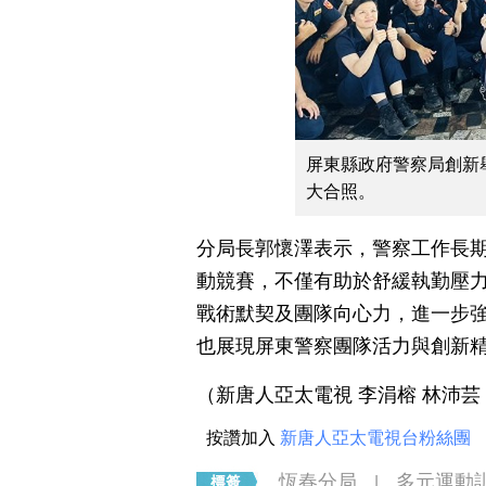
屏東縣政府警察局創新舉
大合照。
分局長郭懷澤表示，警察工作長
動競賽，不僅有助於舒緩執勤壓
戰術默契及團隊向心力，進一步
也展現屏東警察團隊活力與創新
（新唐人亞太電視 李涓榕 林沛芸
按讚加入
新唐人亞太電視台粉絲團
恆春分局
多元運動
|