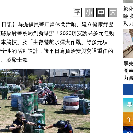
彰
輛 
動
月 29 日訊】為提倡員警正當休閒活動、建立健康紓壓
縣政府警察局創新舉辦「2026屏安護民多元運動
丁車競技」及「生存遊戲水彈大作戰」等多元項
安全性的活動設計，讓平日肩負治安與交通重任的
力、凝聚士氣。
屏
周
力