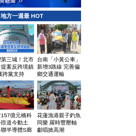
地方一週最 HOT
灣第三城！北市
台南「小黃公車」
會提案反跨境鎮
新增3路線 完善偏
獲跨黨支持
鄉交通運輸
157億元橋科
花蓮漁港親子釣魚
外匝道今動土
同樂 羅時豐壓軸
串聯半導體S廊
獻唱掀高潮