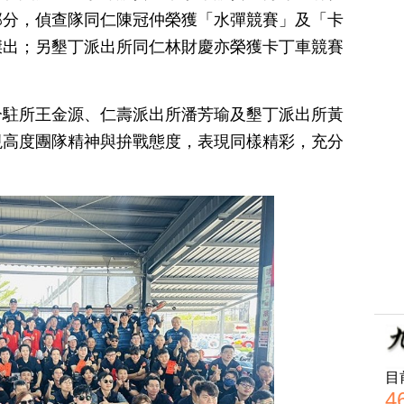
部分，偵查隊同仁陳冠仲榮獲「水彈競賽」及「卡
傑出；另墾丁派出所同仁林財慶亦榮獲卡丁車競賽
分駐所王金源、仁壽派出所潘芳瑜及墾丁派出所黃
現高度團隊精神與拚戰態度，表現同樣精彩，充分
目
4