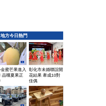
地方今日熱門
心金蜜芒果進入
彰化市未婚聯誼開
 品嚐夏果正
花結果 牽成10對
時
佳偶