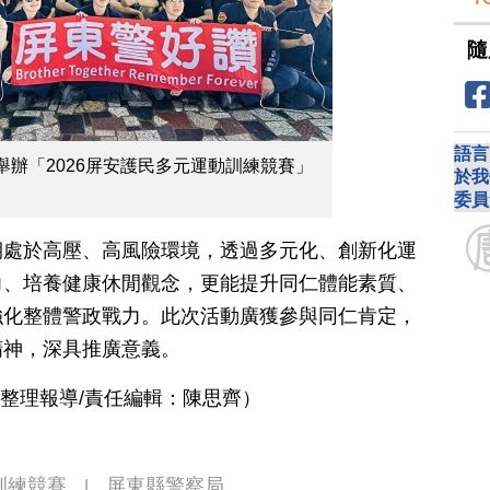
隨
語言
辦「2026屏安護民多元運動訓練競賽」
於我
委員
期處於高壓、高風險環境，透過多元化、創新化運
力、培養健康休閒觀念，更能提升同仁體能素質、
強化整體警政戰力。此次活動廣獲參與同仁肯定，
精神，深具推廣意義。
 整理報導/責任編輯：陳思齊）
訓練競賽
屏東縣警察局
|