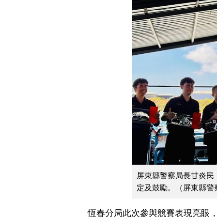
屏東縣警察局長甘炎民
定及鼓勵。（屏東縣警
恆春分局此次參與競賽表現亮眼