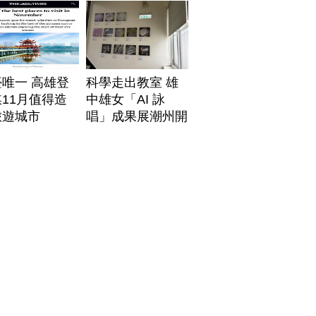
唯一 高雄登
科學走出教室 雄
11月值得造
中雄女「AI 詠
旅遊城市
唱」成果展潮州開
展