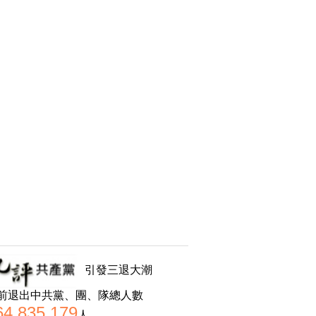
引發三退大潮
前退出中共黨、團、隊總人數
64,835,179
人