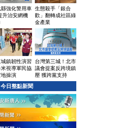
化縣強化警用車
生態殺手「銀合
提升治安網機
歡」翻轉成社區綠
力
金產業
東城鎮韌性演習
台灣第三城！北市
春米視導軍民協
議會提案反跨境鎮
實地操演
壓 獲跨黨支持
今日整點新聞