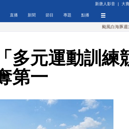
新唐人影音
|
大
直播
新聞
節目
專題
點播
颱風白海豚週末最接近
「多元運動訓練
奪第一