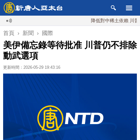
降低對中稀土依賴 川普宣布礦
首頁
›
新聞
›
國際
美伊備忘錄等待批准 川普仍不排除
動武選項
更新時間：2026-05-29 19:43:16