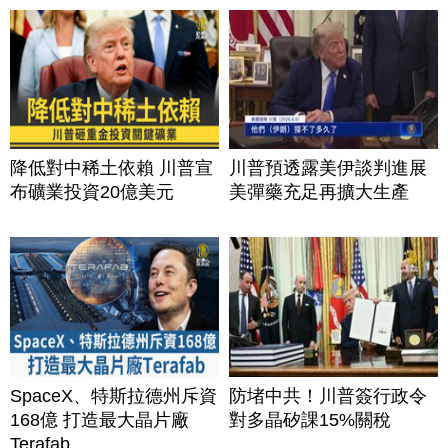
降低對中稀土依賴 川普宣
川普預透露美伊談判進展
布礦業投資20億美元
美彈藥充足再擴大生產
SpaceX、特斯拉德州斥資
防堵中共！川普簽行政令
168億 打造最大晶片廠
對多晶矽課15%關稅
Terafab