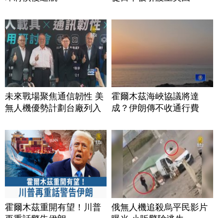
未來戰場聚焦通信韌性 美
霍爾木茲海峽協議將達
無人機優勢計劃台廠列入
成？伊朗傳不收通行費
霍爾木茲重開有望！川普
俄無人機追殺烏平民影片