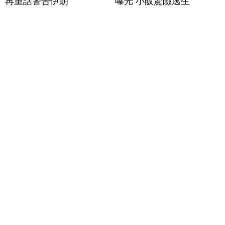
再重話警告伊朗
曝光 小販驚險逃生