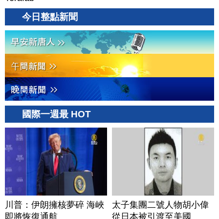
今日整點新聞
國際一週最 HOT
川普：伊朗擁核夢碎 海峽
太子集團二號人物胡小偉
即將恢復通航
從日本被引渡至美國