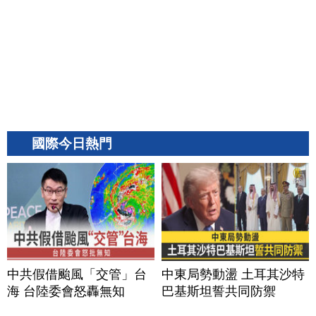
國際今日熱門
中共假借颱風「交管」台
中東局勢動盪 土耳其沙特
海 台陸委會怒轟無知
巴基斯坦誓共同防禦