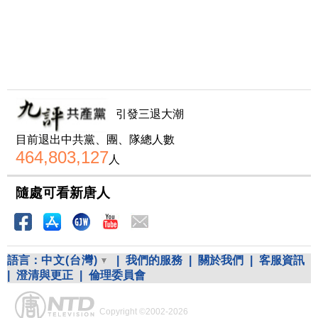
引發三退大潮
目前退出中共黨、團、隊總人數
464,803,127
人
隨處可看新唐人
語言：
中文(台灣)
|
我們的服務
|
關於我們
|
客服資訊
|
澄清與更正
|
倫理委員會
Copyright ©2002-2026