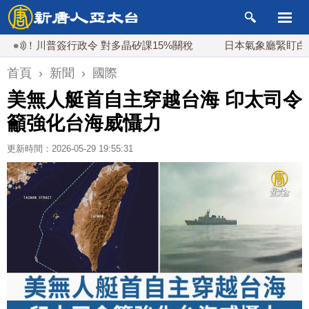
！川普簽行政令 對多晶矽課15%關稅
日本氣象廳緊盯白海豚颱
首頁
›
新聞
›
國際
美無人艇首自主穿越台海 印太司令
籲強化台海威懾力
更新時間：2026-05-29 19:55:31