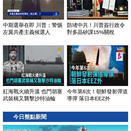
中期選舉在即 川普：警惕
防堵中共！川普簽行政令
左翼共產主義候選人
對多晶矽課15%關稅
紅海戰火續升溫 也門胡塞
今年第6次！朝鮮發射彈道
武裝稱又襲擊沙特油輪
導彈 落日本EEZ外
今日整點新聞