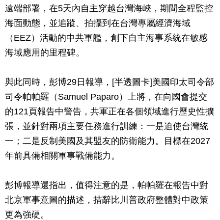
遠端部署，在5天內自主穿越台灣海峽，期間全程監控
海面動態，並追蹤、拍攝到在台灣專屬經濟海域
（EEZ）活動的中共軍艦，創下自主海事系統在敏感
海域應用的里程碑。
與此同時，彭博29日報導，[半透圖卡]美國印太司令部
司令帕帕羅（Samuel Paparo）上將，在向國會提交
的121頁報告中警告，共軍正在各個領域進行歷史性擴
張，並針對兩項主要任務進行訓練：一是迫使台灣統
一；二是反制美國及其盟友的防衛能力。目標在2027
年前具備相關軍事戰備能力。
彭博報導還指出，值得注意的是，帕帕羅在報告中對
北京軍事意圖的描述，措辭比川普政府整體對中政策
更為強硬。