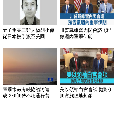
太子集團二號人物胡小偉
川普戴維營內閣會議 預告
從日本被引渡至美國
數週內重擊伊朗
霍爾木茲海峽協議將達
美以領袖白宮會談 拋對伊
成？伊朗傳不收通行費
朗實施陸地封鎖