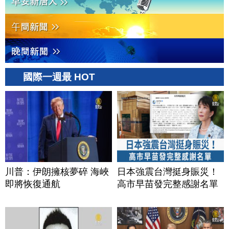
國際一週最 HOT
川普：伊朗擁核夢碎 海峽
日本強震台灣挺身賑災！
即將恢復通航
高市早苗發完整感謝名單