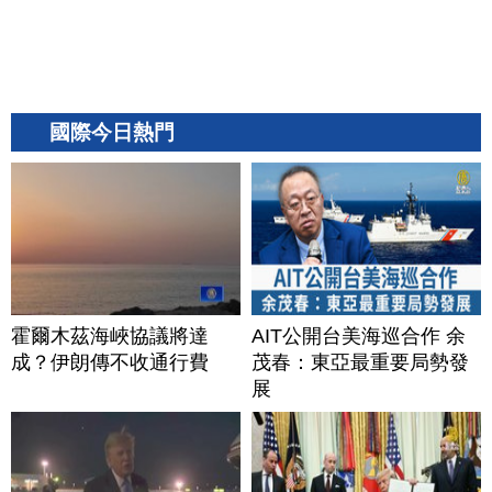
國際今日熱門
霍爾木茲海峽協議將達
AIT公開台美海巡合作 余
成？伊朗傳不收通行費
茂春：東亞最重要局勢發
展