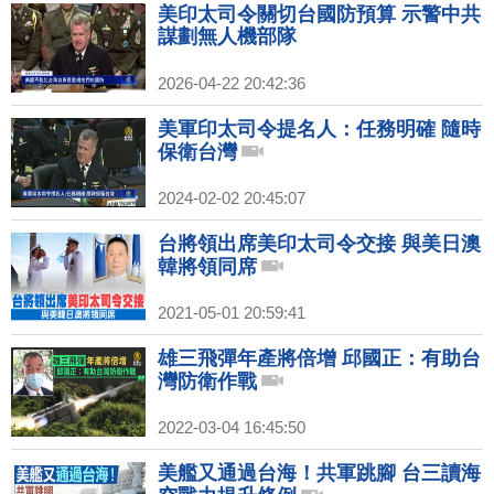
美印太司令關切台國防預算 示警中共
謀劃無人機部隊
2026-04-22 20:42:36
美軍印太司令提名人：任務明確 隨時
保衛台灣
2024-02-02 20:45:07
台將領出席美印太司令交接 與美日澳
韓將領同席
2021-05-01 20:59:41
雄三飛彈年產將倍增 邱國正：有助台
灣防衛作戰
2022-03-04 16:45:50
美艦又通過台海！共軍跳腳 台三讀海