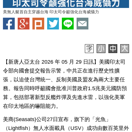
美無人艇首自主穿越台海 印太司令籲強化台海威懾力
【新唐人亞太台 2026 年 05 月 29 日訊】美國印太司
令部向國會提交報告示警，中共正在進行歷史性擴
張，以迫使台灣統一、反制美國及盟友為兩大主要任
務。報告同時呼籲國會批准川普政府1.5兆美元國防預
算，包括部署新型反艦炸彈及先進水雷，以強化美軍
在印太地區的嚇阻能力。
美商(Seasats)公司27日宣布，旗下的「光魚」
（Lightfish）無人水面載具（USV）成功由數百英里外