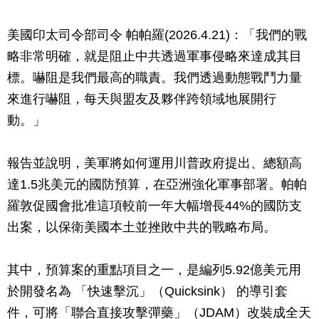
美國印太司令部司令 帕帕羅(2026.4.21)：「我們的戰
略非常明確，就是阻止中共透過軍事侵略來達成其目
標。嚇阻是我們最高的職責。我們透過動態戰鬥力量
來進行嚇阻，每天與盟友及夥伴跨領域地展開行
動。」
報告並說明，美軍將如何運用川普政府提出、總額高
達1.5兆美元的國防預算，在亞洲強化軍事部署。帕帕
羅敦促國會批准這項較前一年大幅增長44%的國防支
出案，以保衛美國本土並挫敗中共的戰略布局。
其中，預算案的重點項目之一，是編列5.92億美元用
於開發名為 「快速擊沉」（Quicksink） 的導引套
件，可將「聯合直接攻擊彈藥」（JDAM）改裝成全天