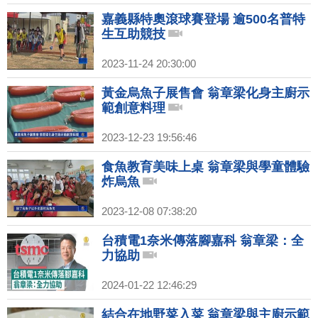
嘉義縣特奧滾球賽登場 逾500名普特
生互助競技
2023-11-24 20:30:00
黃金烏魚子展售會 翁章梁化身主廚示
範創意料理
2023-12-23 19:56:46
食魚教育美味上桌 翁章梁與學童體驗
炸烏魚
2023-12-08 07:38:20
台積電1奈米傳落腳嘉科 翁章梁：全
力協助
2024-01-22 12:46:29
結合在地野菜入菜 翁章梁與主廚示範