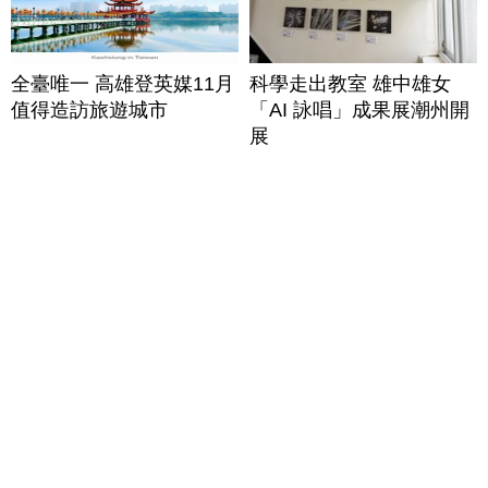
全臺唯一 高雄登英媒11月
科學走出教室 雄中雄女
值得造訪旅遊城市
「AI 詠唱」成果展潮州開
展