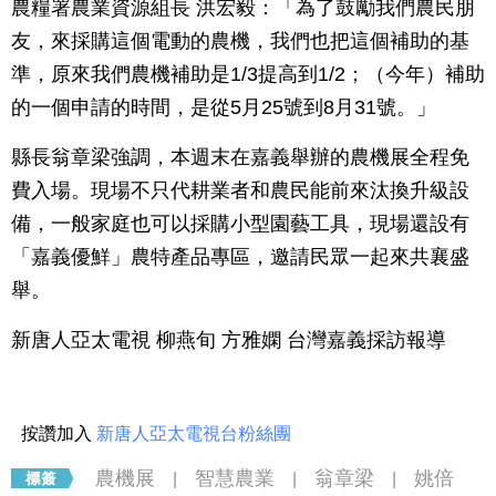
農糧署農業資源組長 洪宏毅：「為了鼓勵我們農民朋
友，來採購這個電動的農機，我們也把這個補助的基
準，原來我們農機補助是1/3提高到1/2；（今年）補助
的一個申請的時間，是從5月25號到8月31號。」
縣長翁章梁強調，本週末在嘉義舉辦的農機展全程免
費入場。現場不只代耕業者和農民能前來汰換升級設
備，一般家庭也可以採購小型園藝工具，現場還設有
「嘉義優鮮」農特產品專區，邀請民眾一起來共襄盛
舉。
新唐人亞太電視 柳燕旬 方雅嫻 台灣嘉義採訪報導
按讚加入
新唐人亞太電視台粉絲團
農機展
智慧農業
翁章梁
姚倍
|
|
|