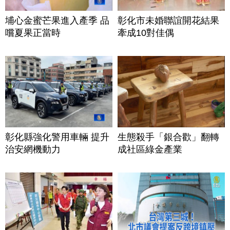
埔心金蜜芒果進入產季 品
彰化市未婚聯誼開花結果
嚐夏果正當時
牽成10對佳偶
彰化縣強化警用車輛 提升
生態殺手「銀合歡」翻轉
治安網機動力
成社區綠金產業