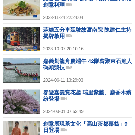
創意料理
2023-11-24 22:24:04
蒜糖五分車延駛故宮南院 陳建仁主持
揭牌啟用
2023-10-07 20:10:16
嘉義划龍舟慶端午 42隊齊聚東石漁人
碼頭競技
2024-06-11 13:29:03
春遊嘉義賞花趣 瑞里紫藤、麝香木繽
紛登場
2024-03-01 07:53:49
創意展現茶文化「高山茶都嘉義」9
日登場