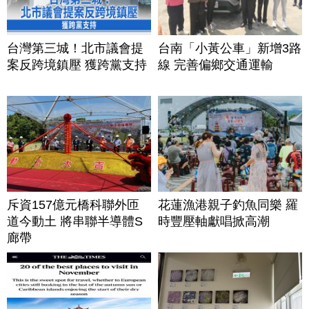
台灣第三城！北市議會提
台南「小黃公車」新增3路
案反跨境鎮壓 獲跨黨支持
線 完善偏鄉交通運輸
斥資157億元橋科聯外匝
花蓮漁港親子釣魚同樂 羅
道今動土 將串聯半導體S
時豐壓軸獻唱掀高潮
廊帶