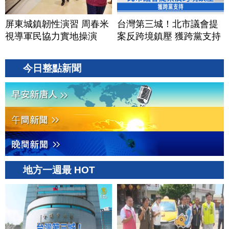
屏東城鎮韌性演習 周春米
台灣第三城！北市議會提
視導軍民協力實地操演
案反跨境鎮壓 獲跨黨支持
今日整點新聞
地方一週最 HOT