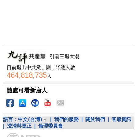
引發三退大潮
目前退出中共黨、團、隊總人數
464,818,735
人
隨處可看新唐人
語言：
中文(台灣)
|
我們的服務
|
關於我們
|
客服資訊
|
澄清與更正
|
倫理委員會