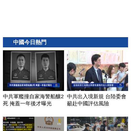
中國今日熱門
中共軍艦撞自家海警船釀2
中共出入境新規 台陸委會
死 掩蓋一年後才曝光
籲赴中國評估風險