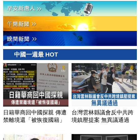
中國一週最 HOT
日籍華商回中國探親 傳遭
台灣雲林縣議會反中共跨
禁離境還「被恢復國籍」
境鎮壓提案 無異議通過