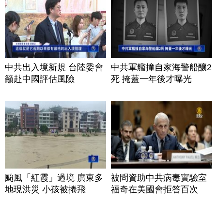
中共出入境新規 台陸委會
中共軍艦撞自家海警船釀2
籲赴中國評估風險
死 掩蓋一年後才曝光
颱風「紅霞」過境 廣東多
被問資助中共病毒實驗室
地現洪災 小孩被捲飛
福奇在美國會拒答百次