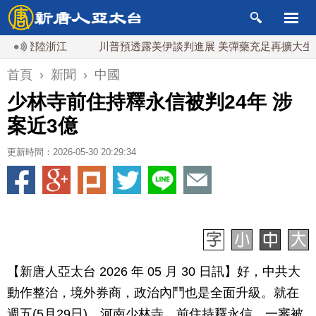
日登陸浙江
川普預透露美伊談判進展 美彈藥充足再擴大生產
首頁
›
新聞
›
中國
少林寺前住持釋永信被判24年 涉
案近3億
更新時間：2026-05-30 20:29:34
【新唐人亞太台 2026 年 05 月 30 日訊】好，中共大
動作整治，境外券商，政治內鬥也是全面升級。就在
週五(5月29日)，河南少林寺，前住持釋永信，一審被