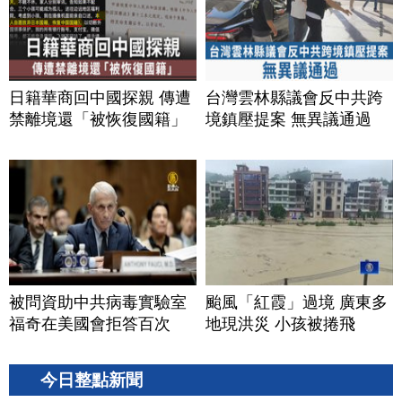
日籍華商回中國探親 傳遭
台灣雲林縣議會反中共跨
禁離境還「被恢復國籍」
境鎮壓提案 無異議通過
被問資助中共病毒實驗室
颱風「紅霞」過境 廣東多
福奇在美國會拒答百次
地現洪災 小孩被捲飛
今日整點新聞