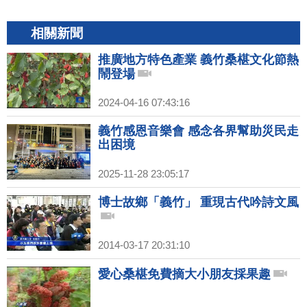
相關新聞
推廣地方特色產業 義竹桑椹文化節熱
鬧登場
2024-04-16 07:43:16
義竹感恩音樂會 感念各界幫助災民走
出困境
2025-11-28 23:05:17
博士故鄉「義竹」 重現古代吟詩文風
2014-03-17 20:31:10
愛心桑椹免費摘大小朋友採果趣