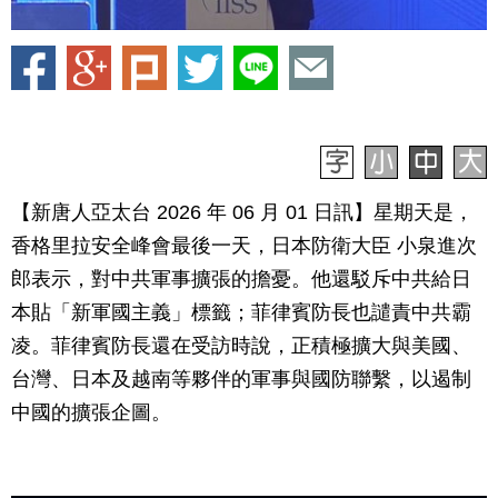
【新唐人亞太台 2026 年 06 月 01 日訊】星期天是，
香格里拉安全峰會最後一天，日本防衛大臣 小泉進次
郎表示，對中共軍事擴張的擔憂。他還駁斥中共給日
本貼「新軍國主義」標籤；菲律賓防長也譴責中共霸
凌。菲律賓防長還在受訪時說，正積極擴大與美國、
台灣、日本及越南等夥伴的軍事與國防聯繫，以遏制
中國的擴張企圖。