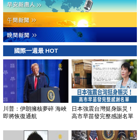
國際一週最 HOT
川普：伊朗擁核夢碎 海峽
日本強震台灣挺身賑災！
即將恢復通航
高市早苗發完整感謝名單