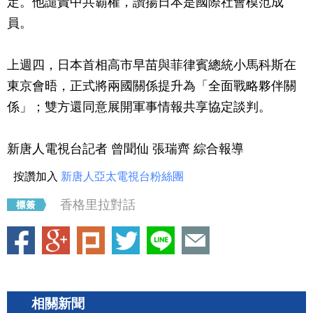
定。他譴責中共霸權，讚揚日本是國際社會模范成
員。
上週四，日本首相高市早苗與菲律賓總統小馬科斯在
東京會晤，正式將兩國關係提升為「全面戰略夥伴關
係」；雙方還同意展開軍事情報共享協定談判。
新唐人電視台記者 曾聞仙 張瑞齊 綜合報導
按讚加入
新唐人亞太電視台粉絲團
香格里拉對話
相關新聞