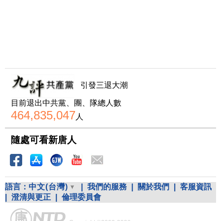
引發三退大潮
目前退出中共黨、團、隊總人數
464,835,047
人
隨處可看新唐人
語言：
中文(台灣)
|
我們的服務
|
關於我們
|
客服資訊
|
澄清與更正
|
倫理委員會