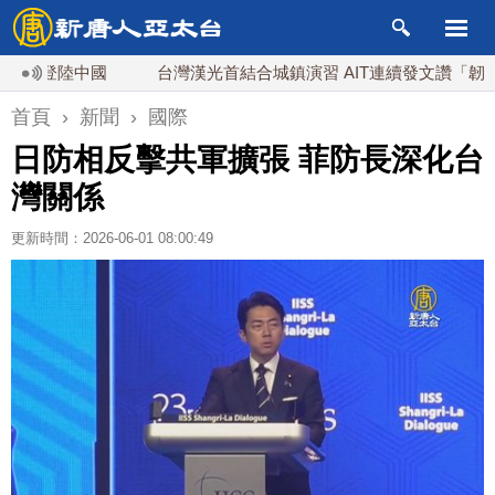
登陸中國
台灣漢光首結合城鎮演習 AIT連續發文讚「韌性台灣
首頁
›
新聞
›
國際
日防相反擊共軍擴張 菲防長深化台
灣關係
更新時間：2026-06-01 08:00:49