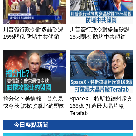
川普簽行政令對多晶矽課
川普簽行政令對多晶矽課
15%關稅 防堵中共傾銷
15%關稅 防堵中共傾銷
搞分化？美情報：普京最
SpaceX、特斯拉德州斥資
快今秋 試探攻擊北約盟國
168億 打造最大晶片廠
Terafab
今日整點新聞