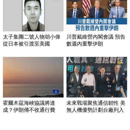
太子集團二號人物胡小偉
川普戴維營內閣會議 預告
從日本被引渡至美國
數週內重擊伊朗
霍爾木茲海峽協議將達
未來戰場聚焦通信韌性 美
成？伊朗傳不收通行費
無人機優勢計劃台廠列入