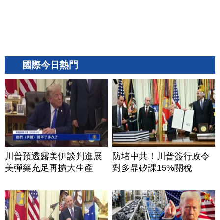
國際今日熱門
川普預透露美伊談判進展
防堵中共！川普簽行政令
美彈藥充足再擴大生產
對多晶矽課15%關稅