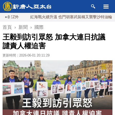
Z外
紅海戰火續升溫 也門胡塞武裝稱又襲擊沙特油輪
台
首頁
›
新聞
›
國際
王毅到訪引眾怒 加拿大連日抗議
譴責人權迫害
更新時間：2026-06-01 20:11:29