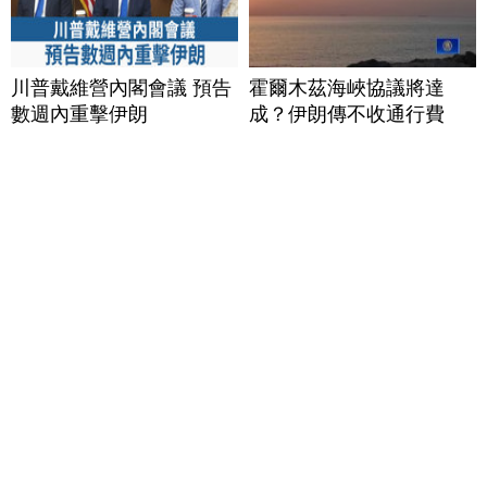
川普戴維營內閣會議 預告
霍爾木茲海峽協議將達
數週內重擊伊朗
成？伊朗傳不收通行費