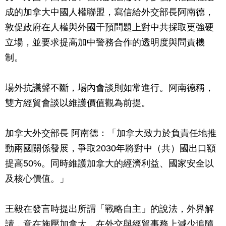
成的加拿大中國人權聯盟，寫信給外交部長阿南德，
敦促政府在人權與外國干預問題上對中共採取更強硬
立場，並要求提高加中警務合作的透明度與問責機
制。
場外抗議聲不斷，場內會談則如常進行。阿南德稱，
雙方經貿會談以維護價值觀為前提。
加拿大外交部長 阿南德：「加拿大致力於負責任地推
動兩國關係發展，爭取2030年將對中（共）國出口額
提高50%。同時維護加拿大的經濟利益、國家安全以
及核心價值。」
王毅在發言時提出所謂「戰略自主」的說法，外界解
讀，意在施壓加拿大，在外交與經貿事務上減少追隨