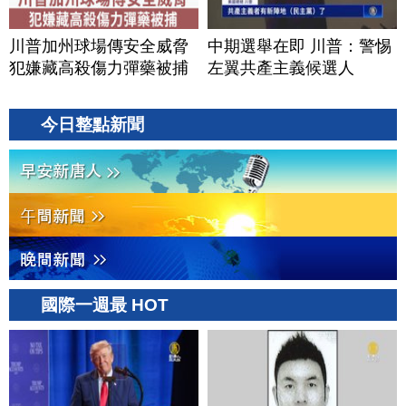
川普加州球場傳安全威脅
中期選舉在即 川普：警惕
犯嫌藏高殺傷力彈藥被捕
左翼共產主義候選人
今日整點新聞
國際一週最 HOT