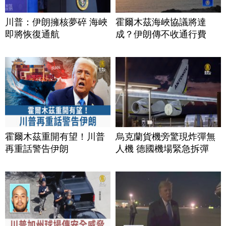
川普：伊朗擁核夢碎 海峽
霍爾木茲海峽協議將達
即將恢復通航
成？伊朗傳不收通行費
霍爾木茲重開有望！川普
烏克蘭貨機旁驚現炸彈無
再重話警告伊朗
人機 德國機場緊急拆彈