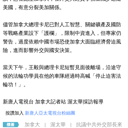
美國，有意分裂美加關係。
儘管加拿大總理卡尼已對人工智慧、關鍵礦產及國防
等戰略產業設下「護欄」，限制中資進入，但專家仍
警告，過度依賴中國市場恐使加拿大面臨經濟脅迫風
險，進而影響外交與國安決策。
當天下午，王毅與總理卡尼短暫見面後離場，沿途守
候的法輪功學員在他的車隊經過時高喊「停止迫害法
輪功！」。
新唐人電視台 加拿大記者站 渥太華採訪報導
按讚加入
新唐人亞太電視台粉絲團
加拿大
渥太華
抗議中共外交部長來
|
|