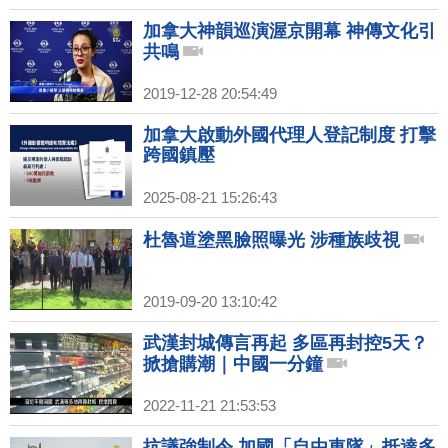
加拿大神韻巡演渥京開幕 神傳文化引
共鳴
2019-12-28 20:54:49
加拿大啟動外國代理人登記制度 打擊
跨國鎮壓
2025-08-21 15:26:43
杜魯道塗黑臉照曝光 涉種族歧視
2019-09-20 13:10:42
武漢封城傳言再起 多區再封控5天？
掀搶購潮｜中國一分鐘
2022-11-21 21:53:53
抗議強制令 加國「自由車隊」抵達多