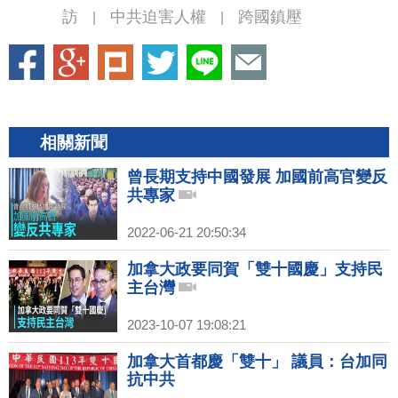
訪
中共迫害人權
跨國鎮壓
|
|
相關新聞
曾長期支持中國發展 加國前高官變反
共專家
2022-06-21 20:50:34
加拿大政要同賀「雙十國慶」支持民
主台灣
2023-10-07 19:08:21
加拿大首都慶「雙十」 議員：台加同
抗中共