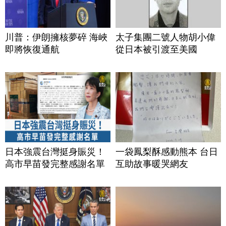
川普：伊朗擁核夢碎 海峽
太子集團二號人物胡小偉
即將恢復通航
從日本被引渡至美國
日本強震台灣挺身賑災！
一袋鳳梨酥感動熊本 台日
高市早苗發完整感謝名單
互助故事暖哭網友