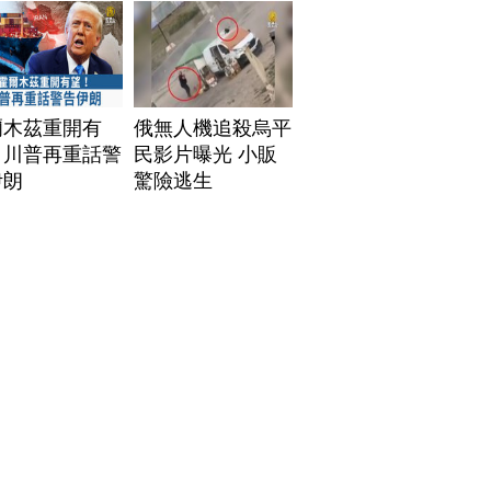
爾木茲重開有
俄無人機追殺烏平
！川普再重話警
民影片曝光 小販
伊朗
驚險逃生