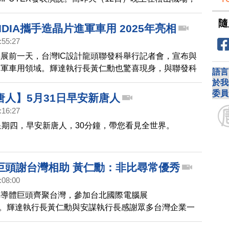
包括太太及兒女，率先搭乘專機抵達，太太Lori走出
隨
現場媒體致意，隨後一行人乘車離開。
IDIA攜手造晶片進軍車用 2025年亮相
:55:27
展前一天，台灣IC設計龍頭聯發科舉行記者會，宣布與
進軍車用領域。輝達執行長黃仁勳也驚喜現身，與聯發科
語言
力行，分享對車用市場的想法與布局。
於我
委員
唐人】5月31日早安新唐人
:16:27
星期四，早安新唐人，30分鐘，帶您看見全世界。
巨頭謝台灣相助 黃仁勳：非比尋常優秀
:08:00
半導體巨頭齊聚台灣，參加台北國際電腦展
EX。輝達執行長黃仁勳與安謀執行長感謝眾多台灣企業一
出「沒有台灣，就不會有今天的成就！」