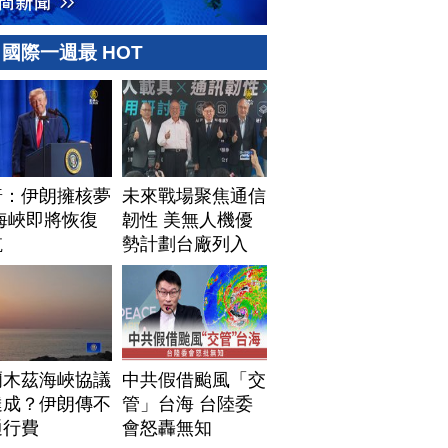
國際一週最 HOT
普：伊朗擁核夢
未來戰場聚焦通信
海峽即將恢復
韌性 美無人機優
航
勢計劃台廠列入
爾木茲海峽協議
中共假借颱風「交
達成？伊朗傳不
管」台海 台陸委
通行費
會怒轟無知