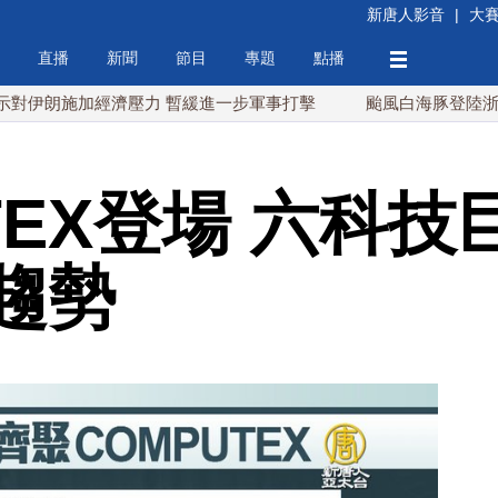
新唐人影音
|
大
直播
新聞
節目
專題
點播
施加經濟壓力 暫緩進一步軍事打擊
颱風白海豚登陸浙江 華東
TEX登場 六科
趨勢