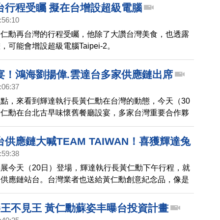
台行程受矚 擬在台增設超級電腦
:56:10
黃仁勳再台灣的行程受矚，他除了大讚台灣美食，也透露
可能會增設超級電腦Taipei-2。
宴！鴻海劉揚偉.雲達台多家供應鏈出席
:06:37
點，來看到輝達執行長黃仁勳在台灣的動態，今天（30
黃仁勳在台北古早味懷舊餐廳設宴，多家台灣重要合作夥
括鴻海董事長劉揚偉、廣達董事長林百里、雲達總經理楊
都受邀出席。黃仁勳受訪時表示，台灣是很重要的國家，
供應鏈大喊TEAM TAIWAN！喜獲輝達兔
著重要的地位。
:59:38
展今天（20日）登場，輝達執行長黃仁勳下午行程，就
為供應鏈站台。台灣業者也送給黃仁勳創意紀念品，像是
還有用輝達的伺服器、零件組成的兔子，就連眼鏡、皮
仁勳同款。
樁王不見王 黃仁勳蘇姿丰曝台投資計畫