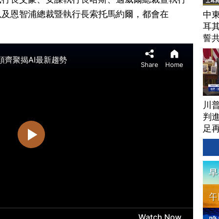
以及恩智浦總裁暨執行長索托馬約爾，都會在
中東
耳
誓
川
判進
足