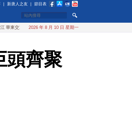
賽
|
新唐人之友
|
節目表
交通癱瘓 上海大淹水
2026 年 8 月 10 日 星期一
台灣漢光軍演 模擬核生化攻擊快速因應
技巨頭齊聚