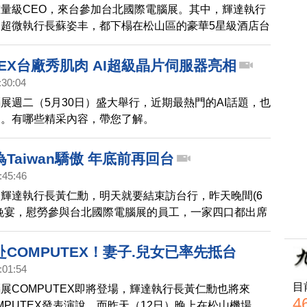
量級CEO，來台參加台北國際電腦展。其中，輝達執行
超微執行長蘇姿丰，都下榻在松山區的豪華5星級酒店台
店。據了解，每晚房價2.9萬元，如果升級房型甚至要價
元，估計電腦展期間，住上一週就要花費超過新台幣20萬
TEX台廠秀肌肉 AI超級晶片伺服器亮相
勳一家四口也同行，自5月26日就開始入住，住宿總費
:30:04
達百萬元。業者表示，近期受惠台北國際電腦展的展期，
展週二（5月30日）盛大舉行，近期最熱門的AI話題，也
，較去年住房率提升1成。
到。有哪些精采內容，帶您了解。
Taiwan驕傲 年底前再回台
:45:46
輝達執行長黃仁勳，明天就要結束訪台行，昨天晚間(6
晚宴，慰勞參與台北國際電腦展的員工，一家四口都出席
不僅說為台灣感到驕傲，幫助世界打造AI基礎建設，同
底前還會再回台灣。
COMPUTEX！妻子.兒女已率先抵台
:01:54
目
展COMPUTEX即將登場，輝達執行長黃仁勳也將來
4
MPUTEX發表演說。而昨天（12日）晚上在松山機場，