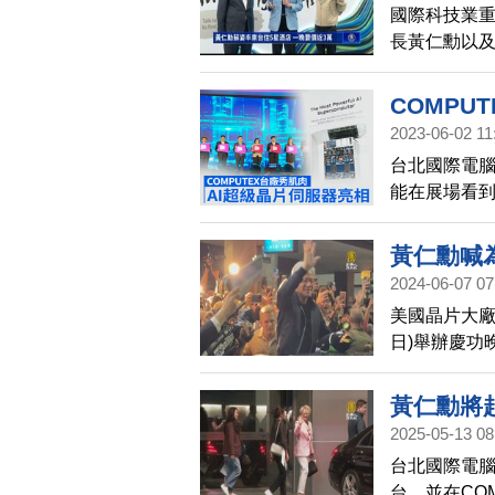
國際科技業重
長黃仁勳以及
北文華東方酒
5萬7750
COMPU
元。這次黃仁
2023-06-02 11
用保守估計
台北國際電腦
住房率近全滿
能在展場看
黃仁勳喊為
2024-06-07 07
美國晶片大廠
日)舉辦慶功
同樂。黃仁勳
時預告，年
黃仁勳將赴
2025-05-13 08
台北國際電腦
台，並在CO