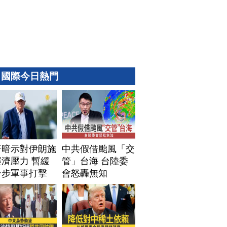
國際今日熱門
普暗示對伊朗施
中共假借颱風「交
濟壓力 暫緩
管」台海 台陸委
一步軍事打擊
會怒轟無知