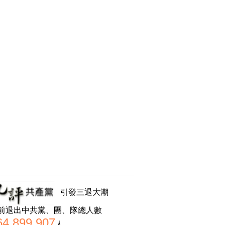
引發三退大潮
前退出中共黨、團、隊總人數
64,899,907
人