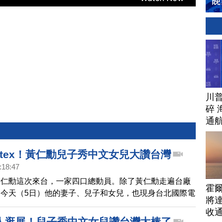
勳
川
碎 
通
utex！黃仁勳兒子秀中文女兒大讚台灣
:18:47
黃仁勳這次來台，一家四口總動員。除了黃仁勳走遍台廠
霍
今天（5日）他的妻子、兒子和女兒，也現身台北國際電
將
台廠供應鏈攤位。兒子黃勝斌時不時用中文對話，女兒黃
收
頻稱讚，台灣真的是太棒了。
人逛展！兒子秀中文女兒讚台灣太棒了