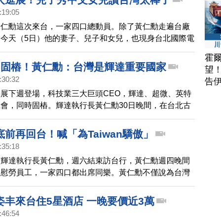
:19:05
黃仁勳這次來台，一家四口總動員。除了黃仁勳走遍台廠
今天（5日）他的妻子、兒子和女兒，也現身台北國際電
台廠供應鏈攤位。兒子黃勝斌時不時用中文對話，女兒黃
霍
頻稱讚，台灣真的是太棒了。
台固樁！黃仁勳：台灣是輝達重要國家
望
:30:32
告
展下週登場，科技業三大巨頭CEO，輝達、超微、英特
會，同時固樁。輝達執行長黃仁勳30日晚間，在台北古
廳設宴，鴻海董事長劉揚偉、廣達董事長林百里等人，都
黃仁勳也表示，台灣對輝達來說，是重要的國家之一。
前再回台！喊「為Taiwan驕傲」
:35:18
廠輝達執行長黃仁勳，週六結束訪台行，黃仁勳週四晚間
，慰勞員工，一家四口都出席同樂。黃仁勳不僅說為台灣
助世界打造AI基礎建設，同時預告，年底前還會再回台
姿丰來台住5星酒店 一晚要價近3萬
:46:54