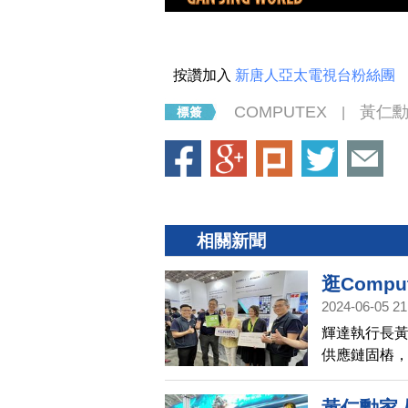
按讚加入
新唐人亞太電視台粉絲團
COMPUTEX
黃仁
|
相關新聞
逛Comp
2024-06-05 21
輝達執行長
供應鏈固樁，
腦展，參訪
敏珊則是頻
黃仁勳家