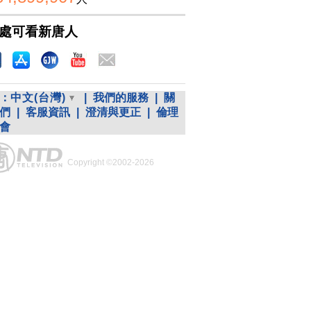
處可看新唐人
：
中文(台灣)
|
我們的服務
|
關
們
|
客服資訊
|
澄清與更正
|
倫理
會
Copyright ©2002-2026