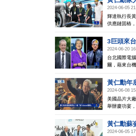
2024-06-05 21
輝達執行長
供應鏈固樁，
腦展，參訪
敏珊則是頻
3巨頭來
2024-06-20 16
台北國際電腦
爾，藉來台機
早味懷舊餐
受邀出席。
黃仁勳年底
2024-06-08 15
美國晶片大
舉辦慶功宴
感到驕傲，幫
灣。
黃仁勳蘇
2024-06-05 17