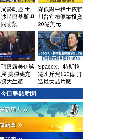
局勢動盪 土
降低對中稀土依賴
其沙特巴基斯坦
川普宣布礦業投資
共同防禦
20億美元
普預透露美伊談
SpaceX、特斯拉
展 美彈藥充
德州斥資168億 打
再擴大生產
造最大晶片廠
Terafab
今日整點新聞