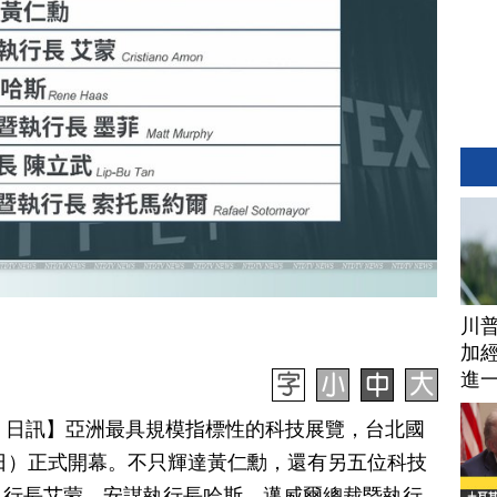
川
加經
進
月 02 日訊】亞洲最具規模指標性的科技展覽，台北國
（2日）正式開幕。不只輝達黃仁勳，還有另五位科技
執行長艾蒙、安謀執行長哈斯、邁威爾總裁暨執行