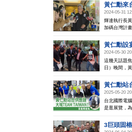
黃仁勳來
2024-05-31 12
輝達執行長
加碼台灣計畫，
黃仁勳設
2024-05-30 20
這幾天話題焦
日）晚間，
伴出席。包
麒令等人，
黃仁勳站台
尤其在AI有
2025-05-20 20
台北國際電腦
是逛展覽，
簽名球衣，
衣，都跟黃
3巨頭固