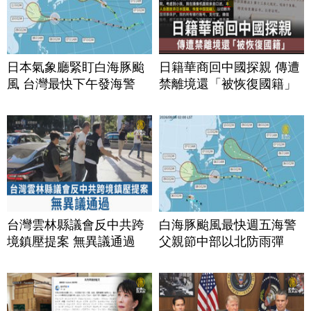
日本氣象廳緊盯白海豚颱
日籍華商回中國探親 傳遭
風 台灣最快下午發海警
禁離境還「被恢復國籍」
台灣雲林縣議會反中共跨
白海豚颱風最快週五海警
境鎮壓提案 無異議通過
父親節中部以北防雨彈