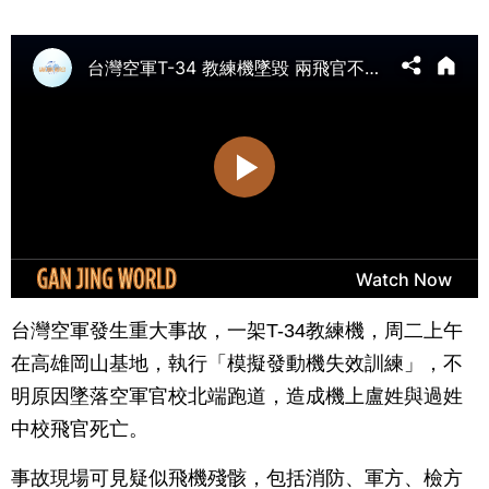
台灣空軍發生重大事故，一架T-34教練機，周二上午
在高雄岡山基地，執行「模擬發動機失效訓練」，不
明原因墜落空軍官校北端跑道，造成機上盧姓與過姓
中校飛官死亡。
事故現場可見疑似飛機殘骸，包括消防、軍方、檢方