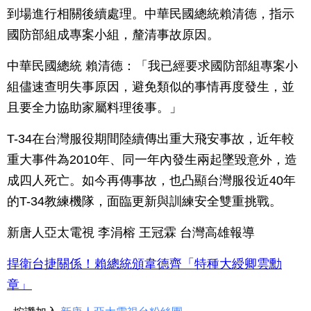
到場進行相關後續處理。中華民國總統賴清德，指示
國防部組成專案小組，釐清事故原因。
中華民國總統 賴清德：「我已經要求國防部組專案小
組儘速查明失事原因，避免類似的事情再度發生，並
且要全力協助家屬料理後事。」
T-34在台灣服役期間陸續傳出重大飛安事故，近年較
重大事件為2010年、同一年內發生兩起墜毀意外，造
成四人死亡。如今再傳事故，也凸顯台灣服役近40年
的T-34教練機隊，面臨更新與訓練安全雙重挑戰。
新唐人亞太電視 李涓榕 王冠霖 台灣高雄報導
捍衛台捷關係！賴總統頒韋德齊「特種大綬卿雲勳
章」