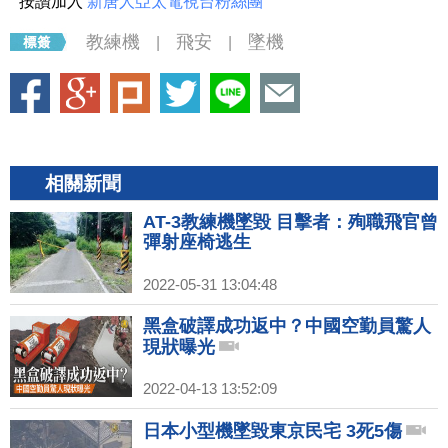
按讚加入
新唐人亞太電視台粉絲團
教練機
飛安
墜機
|
|
相關新聞
AT-3教練機墜毀 目擊者：殉職飛官曾
彈射座椅逃生
2022-05-31 13:04:48
黑盒破譯成功返中？中國空勤員驚人
現狀曝光
2022-04-13 13:52:09
日本小型機墜毀東京民宅 3死5傷