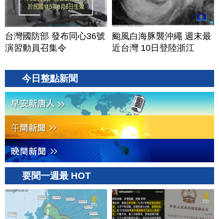
台灣國防部 發布同心36號
颱風白海豚襲沖繩 週末最
演習動員召集令
近台灣 10日登陸浙江
今日整點新聞
要聞一週最 HOT