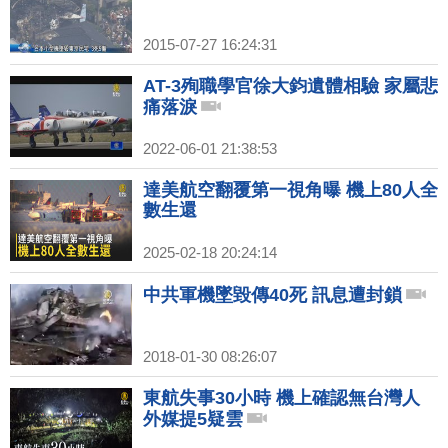
2015-07-27 16:24:31
AT-3殉職學官徐大鈞遺體相驗 家屬悲
痛落淚
2022-06-01 21:38:53
達美航空翻覆第一視角曝 機上80人全
數生還
2025-02-18 20:24:14
中共軍機墜毀傳40死 訊息遭封鎖
2018-01-30 08:26:07
東航失事30小時 機上確認無台灣人
外媒提5疑雲