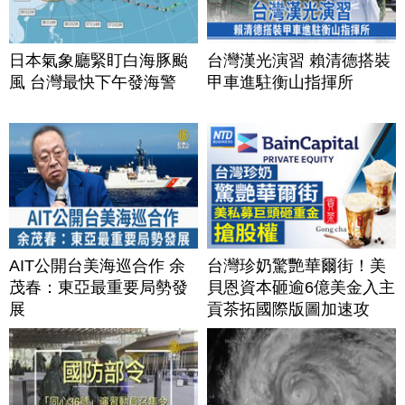
日本氣象廳緊盯白海豚颱
台灣漢光演習 賴清德搭裝
風 台灣最快下午發海警
甲車進駐衡山指揮所
AIT公開台美海巡合作 余
台灣珍奶驚艷華爾街！美
茂春：東亞最重要局勢發
貝恩資本砸逾6億美金入主
展
貢茶拓國際版圖加速攻
美？｜#財經新聞｜
20260806(四)