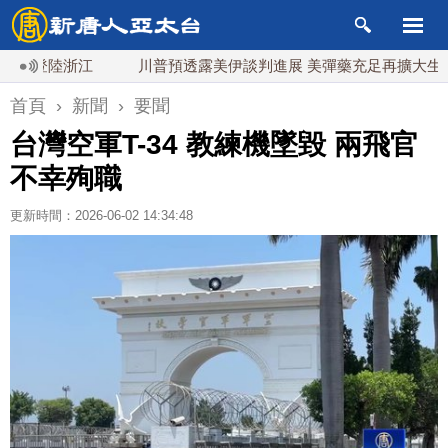
登陸浙江
川普預透露美伊談判進展 美彈藥充足再擴大生產
首頁
›
新聞
›
要聞
台灣空軍T-34 教練機墜毀 兩飛官
不幸殉職
更新時間：2026-06-02 14:34:48