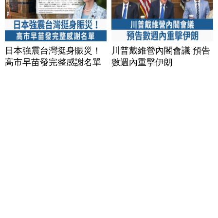
日本強震台灣挺身賑災！
川普戴維營內閣會議 預告
高市早苗發完整感謝名單
數週內重擊伊朗