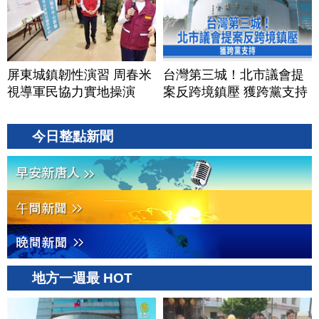
屏東城鎮韌性演習 周春米
台灣第三城！北市議會提
視導軍民協力實地操演
案反跨境鎮壓 獲跨黨支持
今日整點新聞
地方一週最 HOT