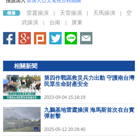
按讚加入
新唐人亞太電視台粉絲團
雷霆操演
天雷操演
天馬操演
空
|
|
|
武操演
台南
屏東
|
|
相關新聞
第四作戰區救災兵力出動 守護南台灣
民眾生命財產安全
2023-09-04 15:18:19
九鵬基地雷霆操演 海馬斯首次在台實
彈射擊
2025-05-12 20:28:40