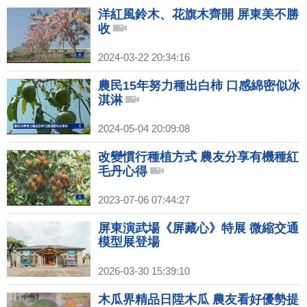
洋紅風鈴木、花旗木齊開 屏東美不勝
收
2024-03-22 20:34:16
農民15年努力種出白柿 口感綿密似冰
淇淋
2024-05-04 20:09:08
改變慣行種植方式 農友分享有機種紅
毛丹心得
2023-07-06 07:44:27
屏東演武場《屏藏心》特展 微縮交通
模型展登場
2026-03-30 15:39:10
木瓜界精品日陞木瓜 農友看好優勢提