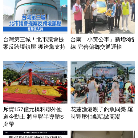
台灣第三城！北市議會提
台南「小黃公車」新增3路
案反跨境鎮壓 獲跨黨支持
線 完善偏鄉交通運輸
斥資157億元橋科聯外匝
花蓮漁港親子釣魚同樂 羅
道今動土 將串聯半導體S
時豐壓軸獻唱掀高潮
廊帶