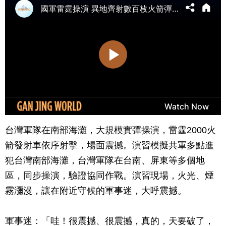
台灣軍隊在南部海灘，大規模實彈操演，雷霆2000火
箭發射車依序射擊，場面震撼。演習模擬共軍多點進
犯台灣南部海灘，台灣軍隊在台南、屏東等多個地
區，同步操演，驗證協同作戰。演習現場，火光、煙
霧瀰漫，讓在附近守候的軍事迷，大呼震撼。
軍事迷：「哇！很震撼、很震撼，真的，天要破了，