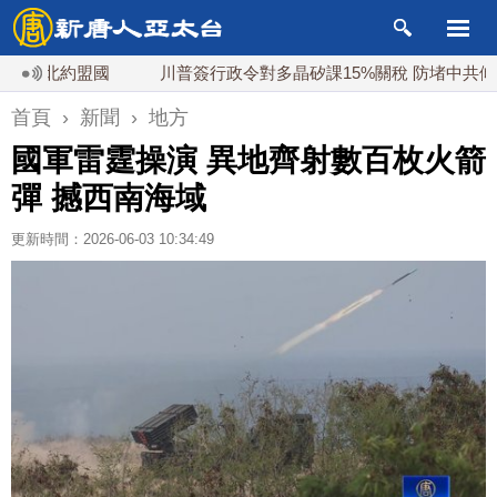
北約盟國
川普簽行政令對多晶矽課15%關稅 防堵中共傾銷
首頁
›
新聞
›
地方
國軍雷霆操演 異地齊射數百枚火箭
彈 撼西南海域
更新時間：2026-06-03 10:34:49