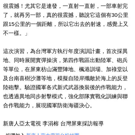
很震撼！尤其它是連發，一直射一直射，一部車射完
了，就再另一部，真的很震撼，聽說它這個有30公里
跟15公里的一個距離，所以它出去的射速，感覺上又
不一樣。」
這次演習，為台灣軍方執行年度演訓計畫，首次採異
地、同時展開實彈操演，第四作戰區出動陸軍、砲兵
等單位，在屏東枋山滿豐陣地、楓港訓場、加祿堂以
及台南喜樹沙灘等地，模擬自陸岸殲敵於海上的反登
陸砲擊。驗證國軍各式新式武器換裝後的作戰能力，
也透過異地同步射擊模式，強化部隊實戰化訓練與聯
合作戰能力，展現國軍防衛海疆決心。
新唐人亞太電視 李涓榕 台灣屏東採訪報導