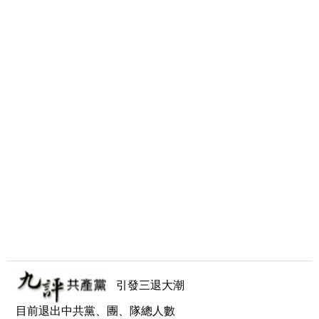
引發三退大潮
目前退出中共黨、團、隊總人數