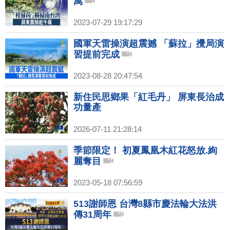
萬
2023-07-29 19:17:29
國軍天雷操演超震撼 「蘇拉」攪局演
習提前完成
2023-08-28 20:47:54
新住民思鄉果「紅毛丹」 屏東長治成
功量產
2026-07-11 21:28:14
季節限定！ 初夏鳳凰木紅花怒放.絢
麗奪目
2023-05-18 07:56:59
513謝師恩 台灣8縣市慶法輪大法洪
傳31周年