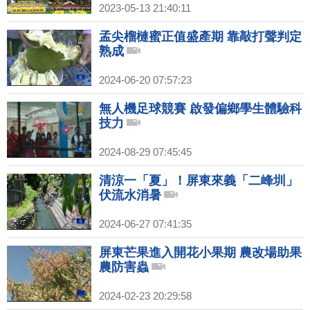
2023-05-13 21:40:11
孟尖榴槤蜜正值盛產期 靠敲打聲判定
熟成
2024-06-20 07:57:23
無人機足球競賽 啟發偏鄉學生體驗科
技力
2024-08-29 07:45:45
清涼一「夏」！屏東來義「二峰圳」
伏流水消暑
2024-06-27 07:41:35
屏東芒果進入開花小果期 農改場助果
農防害蟲
2024-02-23 20:29:58