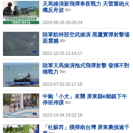
天馬操演新飛彈車夜戰力 天雷重砲火
殲反舟波
2024-08-26 20:39:24
陸軍航特部空武操演 黑鷹實彈射擊場
面震撼
2022-10-25 13:14:17
陸軍天馬操演拖式飛彈射擊 發揮不對
稱戰力
2023-07-03 20:17:18
中颱「小犬」來襲 屏東縣6鄉鎮下午
停班停課
2023-10-04 19:32:18
「杜蘇芮」橫掃南台灣 屏東農損逾千