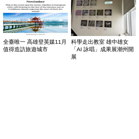
全臺唯一 高雄登英媒11月
科學走出教室 雄中雄女
值得造訪旅遊城市
「AI 詠唱」成果展潮州開
展