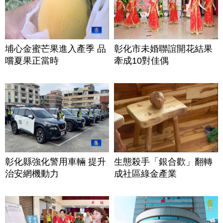
埔心金蜜芒果進入產季 品
彰化市未婚聯誼開花結果
嚐夏果正當時
牽成10對佳偶
彰化縣強化警用車輛 提升
生態殺手「銀合歡」翻轉
治安網機動力
成社區綠金產業